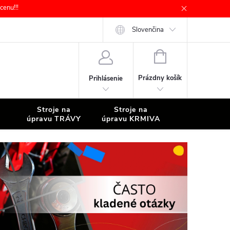
enu!!!
Slovenčina
NÁKUPNÝ
KOŠÍK
Prázdny košík
Prihlásenie
Stroje na
Stroje na
Stroje na
úpravu TRÁVY
úpravu KRMIVA
ČISTENIE