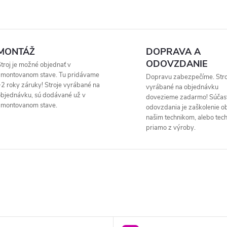
MONTÁŽ
DOPRAVA A
ODOVZDANIE
troj je možné objednať v
zmontovanom stave. Tu pridávame
Dopravu zabezpečíme. Stro
2 roky záruky! Stroje vyrábané na
vyrábané na objednávku
bjednávku, sú dodávané už v
dovezieme zadarmo! Súčas
zmontovanom stave.
odovzdania je zaškolenie o
našim technikom, alebo tec
priamo z výroby.