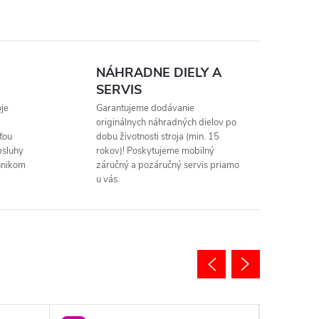
NÁHRADNE DIELY A
SERVIS
je
Garantujeme dodávanie
originálnych náhradných dielov po
ťou
dobu životnosti stroja (min. 15
bsluhy
rokov)! Poskytujeme mobilný
hnikom
záručný a pozáručný servis priamo
u vás.