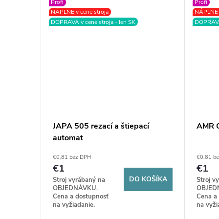
Profi
Profi
NÁPLNE v cene stroja
NÁPLNE v
DOPRAVA v cene stroja - len SK
DOPRAVA 
l
JAPA 505 rezací a štiepací
AMR 
automat
€0,81 bez DPH
€0,81 b
€1
€1
KOŠÍKA
DO KOŠÍKA
Stroj vyrábaný na
Stroj v
OBJEDNÁVKU.
OBJED
Cena a dostupnosť
Cena a
na vyžiadanie.
na vyži
šuje