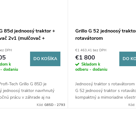
 G 85d jednoosý traktor +
Grillo G 52 jednoosý trakto
vač 2v1 (mulčovač +
rotavátorom
utátor)
bez DPH
€1 463,41 bez DPH
05
€1 800
DO KOŠÍKA
DO KO
adom k
Skladom k
 - dodaniu
odberu - dodaniu
ofi-Tech Grillo G 85D je
Jednoosý traktor s rotavátorom 
ý jednoosý traktor navrhnutý
G 52 jednoosý traktor s rotavát
očnú prácu v záhrade aj na
kompaktný a mimoriadne všest
. Uzávierka diferenciálu,
pomocník do záhrady. Výkonný 
Kód:
G85D - 2793
Kód:
á konštrukcia a široké
jednoduché ovládanie a možnos
i príslušenstva zaručujú
pripojenia rôzneho príslušenstva
trakciu, efektivitu a spoľahlivý
neho robia ideálny stroj na obrá
v každom teréne.
pôdy aj údržbu menších plôch.