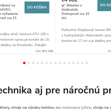
DO KO
yrábaný na
Skladom u
DO KOŠÍKA
NÁVKU.
dodávateľa.
 vyžiadanie.
Dostupnosť cca 10
nosť cca 15
dní.
Robustný štiepkovač Jansen B
onálny drvič Ventura ATV-150 s
s hydraulickým vťahovaním spra
motorom spracuje konáre do 10
konáre do 17 cm a je ideálny pr
 ideálny za štvorkolku. Získajte
traktory od 30 HP. Získajte efek
výkon a mobilitu priamo v
Kód:
ATV 150
nezastaviteľný stroj pre vašu pr
Kó
echnika aj pre náročnú pr
aktory, stroje na výrobu betónu
ako mixovacie lyžice
, stroje na