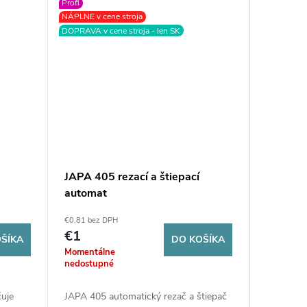
Profi
Profi
NÁPLNE v cene stroja
NÁPLNE v c
DOPRAVA v cene stroja - len SK
DOPRAVA v c
JAPA 405 rezací a štiepací
AMR TR
automat
poloaut
€0,81 bez DPH
€0,81 bez 
€1
€1
ŠÍKA
DO KOŠÍKA
Momentálne
Sklad
nedostupné
odberu - 
čuje
JAPA 405 automatický rezač a štiepač
AMR Triom