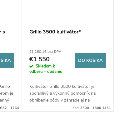
r s
Grillo 3500 kultivátor*
€1 260,16 bez DPH
€1 550
ŠÍKA
DO KOŠÍKA
Skladom k
odberu - dodaniu
Grillo
Kultivátor Grillo 3500 kultivátor je
orom je
spoľahlivý a výkonný pomocník na
ranný
obrábanie pôdy v záhrade aj na
motor,
menších pozemkoch. Silný motor,
G52 - 1764
Kód:
3500 - 1300 1451
ť
pracovná šírka až 99 cm a robustná
 z
konštrukcia zaručujú rýchlu, efektívnu
banie
a pohodlnú prípravu pôdy pre
pestovanie.