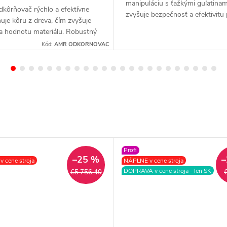
manipuláciu s ťažkými guľatinam
kôrňovač rýchlo a efektívne
zvyšuje bezpečnosť a efektivitu 
uje kôru z dreva, čím zvyšuje
Robustný a spoľahlivý pomocník
 a hodnotu materiálu. Robustný
profesionálov, ktorí chcú pracov
hlivý stroj pre profesionálov,
Kód:
AMR ODKORNOVAC
rýchlo a bez námahy.
otrebujú výkon a precíznosť pri
aní dreva.
Profi
–25 %
–
 cene stroja
NÁPLNE v cene stroja
DOPRAVA v cene stroja - len SK
€5 756,40