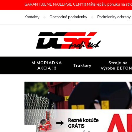
Prejsť
GARANTUJEME NAJLEPŠIE CENY!!! Máte lepšiu ponuku na stroj 
na
Kontakty
Obchodné podmienky
Podmienky ochrany 
obsah
MIMORIADNA
Stroje na
Traktory
AKCIA !!!
výrobu BETÓ