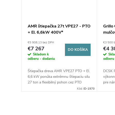
AMR štiepačka 27t VPE27 - PTO
Grillo
+ El. 6,6kW 400V*
mulčo
vertik
€5 908,13 bez DPH
€3 500 
€7 267
€4 3
DO KOŠÍKA
Skladom k
Skl
odberu - dodaniu
odberu
Štiepačka dreva AMR VPE27 PTO + El.
DCSK Pr
6,6 kW ponúka extrémnu štiepaciu silu
výkonn
27 ton a flexibilný pohon cez PTO
pre nár
alebo 400 V elektromotor. Robustná
pozemku
Kód:
ID-1970
konštrukcia, dve rýchlosti štiepania a
robustn
profesionálny výkon z nej robia ideálny
možnost
stroj na rýchle a efektívne spracovanie
vysokú 
veľkých polien.
výkon 