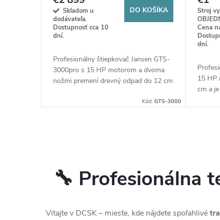
KOŠÍKA
DO KOŠÍKA
Skladom u
Stroj v
dodávateľa.
OBJED
Dostupnosť cca 10
Cena na
dní.
Dostup
dní.
Profesionálny štiepkovač Jansen GTS-
Profesi
00E s
3000pro s 15 HP motorom a dvoma
15 HP 
orom
nožmi premení drevný odpad do 12 cm
cm a je
 chvíľky.
na jemnú štiepku. Extrémny výkon a
vysoký 
ný na
ód:
GTS-1500E
robustná konštrukcia zaistia bleskové
Kód:
GTS-3000
teréne.
čistenie pozemkov.
🔧 Profesionálna t
Vitajte v DCSK – mieste, kde nájdete spoľahlivé
tr