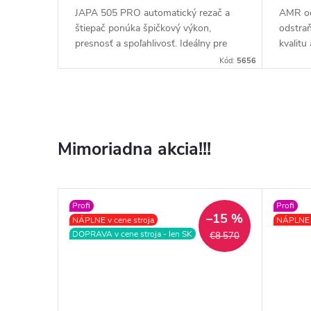
ka
JAPA 505 PRO automatický rezač a
AMR od
vaniu
štiepač ponúka špičkový výkon,
odstraň
ivý
presnosť a spoľahlivosť. Ideálny pre
kvalitu
torí chcú
profesionálov, ktorí chcú maximalizovať
a spoľa
Kód:
5575
Kód:
5656
pri
produktivitu a kvalitu spracovania
ktorí p
dreva s minimálnou námahou a bez
spracov
kompromisov.
Mimoriadna akcia!!!
Profi
Profi
–15 %
NÁPLNE v cene stroja
NÁPLNE v
DOPRAVA v cene stroja - len SK
€8 570