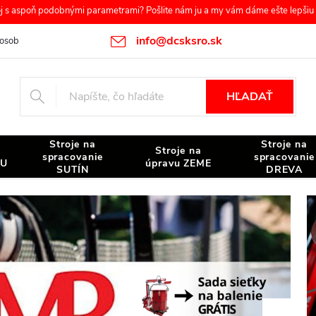
s aspoň podobnými parametrami? Pošlite nám ju a my vám dáme ešte lepšiu c
info@dcsksro.sk
osobných údajov
Reklamačné podmienky
Odstúpenie od zmluvy
HĽADAŤ
Stroje na
Stroje na
Stroje na
spracovanie
spracovanie
NU
úpravu ZEME
SUTÍN
DREVA