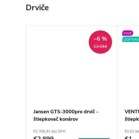
Drviče
Profi
–4 %
–6 %
DOPRAVA 
€2 542
€3 094
-
Jansen GTS-3000pro drvič -
VENTU
štiepkovač konárov
štiep
€2 356,91 bez DPH
€0,81 b
€2 899
€1