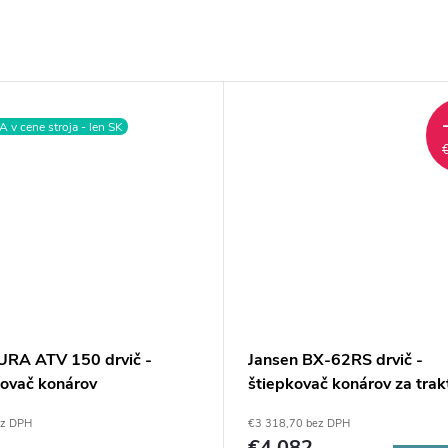
v cene stroja - len SK
RA ATV 150 drvič -
Jansen BX-62RS drvič -
kovač konárov
štiepkovač konárov za trak
ez DPH
€3 318,70 bez DPH
€4 082