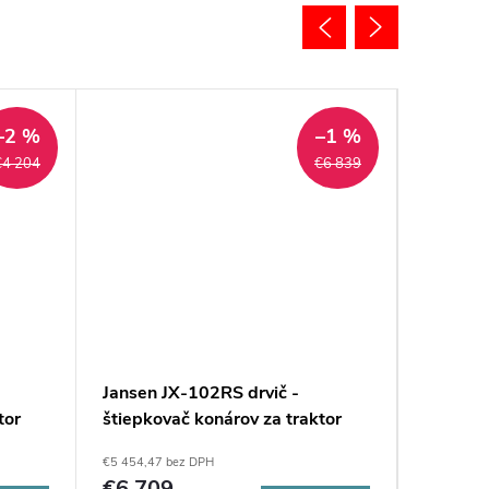
–2 %
–1 %
€4 204
€6 839
Jansen JX-102RS drvič -
Jansen 
tor
štiepkovač konárov za traktor
štiepko
€5 454,47 bez DPH
€2 058,54 
€6 709
€2 53