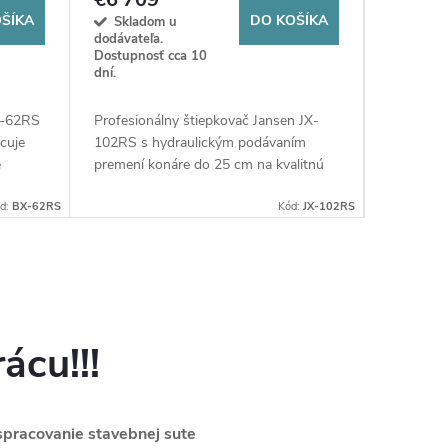
ŠÍKA
DO KOŠÍKA
Skladom u
Sklad
dodávateľa.
odberu - 
Dostupnosť cca 10
2 ks
dní.
Profesion
X-62RS
Profesionálny štiepkovač Jansen JX-
2000pro 
cuje
102RS s hydraulickým podávaním
spracuje 
e
premení konáre do 25 cm na kvalitnú
štiepku. 
tívny a
štiepku. Maximálna efektivita pre les aj
mechani
ácu.
d:
BX-62RS
obec!
Kód:
JX-102RS
bezpečno
ácu!!!
 spracovanie stavebnej sute