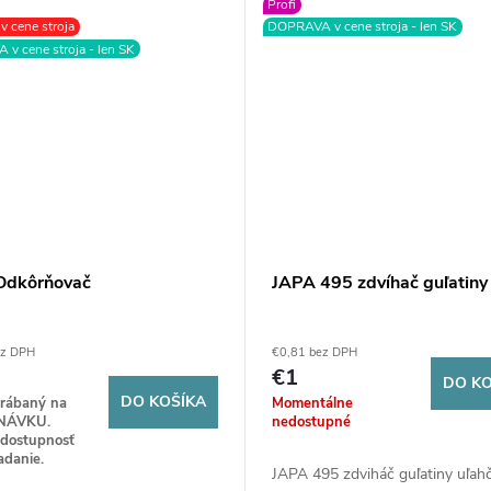
Profi
 cene stroja
DOPRAVA v cene stroja - len SK
v cene stroja - len SK
Odkôrňovač
JAPA 495 zdvíhač guľatiny
ez DPH
€0,81 bez DPH
€1
DO KO
DO KOŠÍKA
yrábaný na
Momentálne
NÁVKU.
nedostupné
 dostupnosť
adanie.
JAPA 495 zdviháč guľatiny uľah