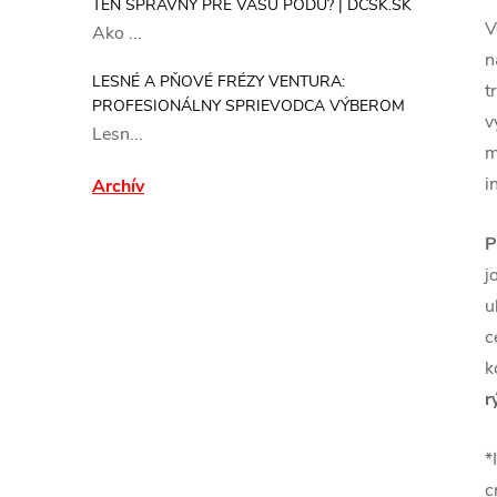
TEN SPRÁVNY PRE VAŠU PÔDU? | DCSK.SK
V
Ako ...
n
LESNÉ A PŇOVÉ FRÉZY VENTURA:
t
PROFESIONÁLNY SPRIEVODCA VÝBEROM
v
Lesn...
m
i
Archív
P
j
u
c
k
r
*
c