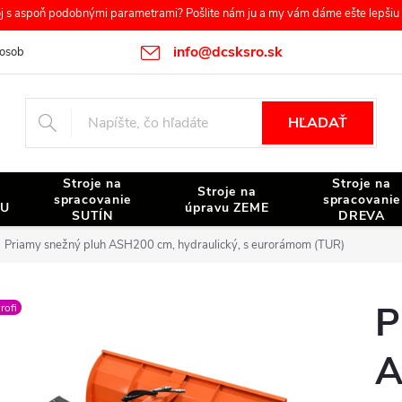
s aspoň podobnými parametrami? Pošlite nám ju a my vám dáme ešte lepšiu c
info@dcsksro.sk
osobných údajov
Reklamačné podmienky
Odstúpenie od zmluvy
HĽADAŤ
Stroje na
Stroje na
Stroje na
spracovanie
spracovanie
NU
úpravu ZEME
SUTÍN
DREVA
Priamy snežný pluh ASH200 cm, hydraulický, s eurorámom (TUR)
P
rofi
A