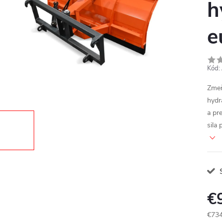
h
e
Kód:
Zmeň
hydr
a pr
sila
S
€
€734