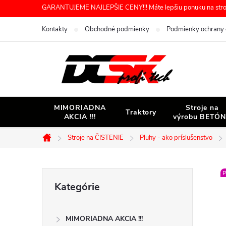
Prejsť
GARANTUJEME NAJLEPŠIE CENY!!! Máte lepšiu ponuku na stroj 
na
Kontakty
Obchodné podmienky
Podmienky ochrany 
obsah
MIMORIADNA
Stroje na
Traktory
AKCIA !!!
výrobu BETÓ
Stroje na ČISTENIE
Pluhy - ako príslušenstvo
Domov
B
P
Preskočiť
Kategórie
kategórie
o
MIMORIADNA AKCIA !!!