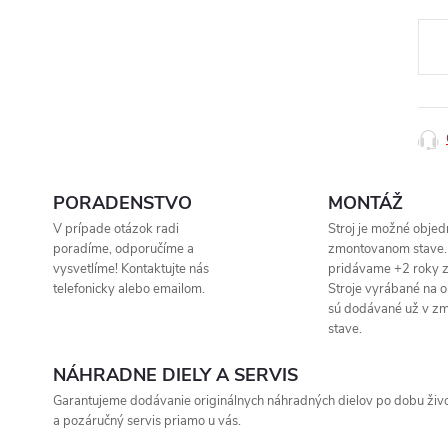
Jedn
cena
PORADENSTVO
MONTÁŽ
V prípade otázok radi
Stroj je možné objed
poradíme, odporučíme a
zmontovanom stave.
vysvetlíme! Kontaktujte nás
pridávame +2 roky z
telefonicky alebo emailom.
Stroje vyrábané na 
sú dodávané už v z
stave.
NÁHRADNE DIELY A SERVIS
Garantujeme dodávanie originálnych náhradných dielov po dobu život
a pozáručný servis priamo u vás.