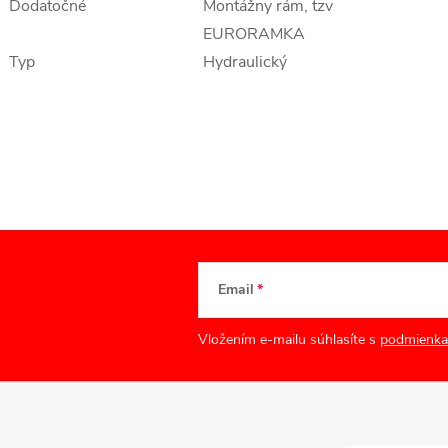
Dodatočné
Montážny rám, tzv
EURORAMKA
Typ
Hydraulický
Email
Vložením e-mailu súhlasíte s
podmienka