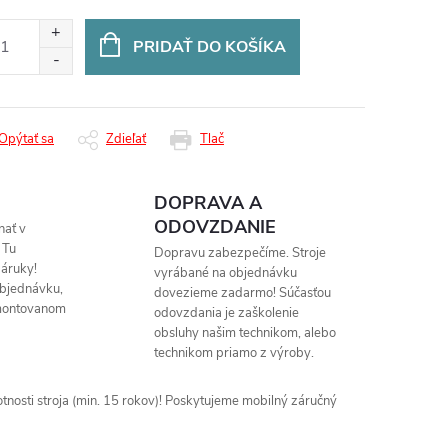
otková
:
PRIDAŤ DO KOŠÍKA
Opýtať sa
Zdieľať
Tlač
DOPRAVA A
ODOVZDANIE
nať v
 Tu
Dopravu zabezpečíme. Stroje
áruky!
vyrábané na objednávku
objednávku,
dovezieme zadarmo! Súčasťou
montovanom
odovzdania je zaškolenie
obsluhy našim technikom, alebo
technikom priamo z výroby.
nosti stroja (min. 15 rokov)! Poskytujeme mobilný záručný