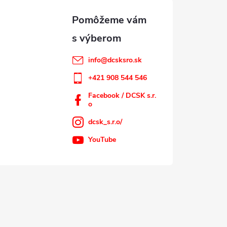
info
@
dcsksro.sk
+421 908 544 546
Facebook / DCSK s.r.
o
dcsk_s.r.o/
YouTube