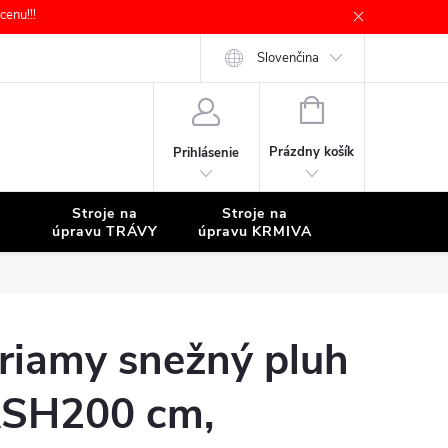
enu!!!
Slovenčina
NÁKUPNÝ
KOŠÍK
Prázdny košík
Prihlásenie
Stroje na
Stroje na
Stroje na
úpravu TRÁVY
úpravu KRMIVA
ČISTENIE
riamy snežný pluh
SH200 cm,