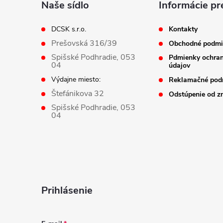
ä
Naše sídlo
Informácie pr
t
DCSK s.r.o.
Kontakty
Prešovská 316/39
Obchodné podmi
i
Spišské Podhradie, 053
Pdmienky ochra
04
údajov
e
Výdajne miesto:
Reklamačné pod
Štefánikova 32
Odstúpenie od z
Spišské Podhradie, 053
04
Prihlásenie