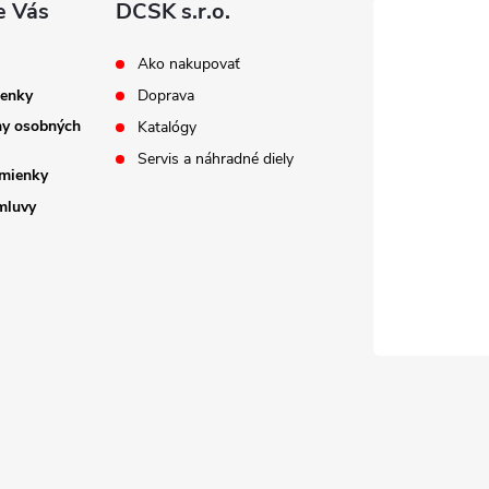
e Vás
DCSK s.r.o.
Ako nakupovať
enky
Doprava
ny osobných
Katalógy
Servis a náhradné diely
mienky
mluvy