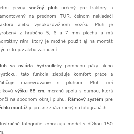
eľmi pevný
snežný pluh
určený pre traktory a
amontovaný na prednom TUR, čelnom nakladači
raktora alebo vysokozdvižnom vozíku. Pluh je
yrobený z hrubého 5, 6 a 7 mm plechu a má
ontážny rám, ktorý je možné použiť aj na montáž
ných strojov alebo zariadení.
luh sa ovláda hydraulicky
pomocou páky alebo
oysticku, táto funkcia zlepšuje komfort práce a
ľahčuje manévrovanie s pluhom. Pluh má
elkovú
výšku
68 cm,
meranú spolu s gumou, ktorá
ončí na spodnom okraji pluhu.
Rámový systém pre
ýchlu montáž
je presne znázornený na fotografiách.
Ilustračné fotografie zobrazujú model s dĺžkou 150
m.