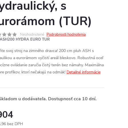
ydraulický, s
urorámom (TUR)
Neohodnotené
Podrobnosti hodnotenia
ASH200 HYDRA EURO TUR
te svoj stroj na zimného dravca! 200 cm pluh ASH s
aulikou a eurorámom vyčistí areál bleskovo. Robustná oceľ
ecízne ovládanie zaručia čistý terén bez námahy. Maximálna
 pre profíkov, ktorí nečakajú na odmäk!
Detailné informácie
kladom u dodávateľa. Dostupnosť cca 10 dní.
904
,96 bez DPH