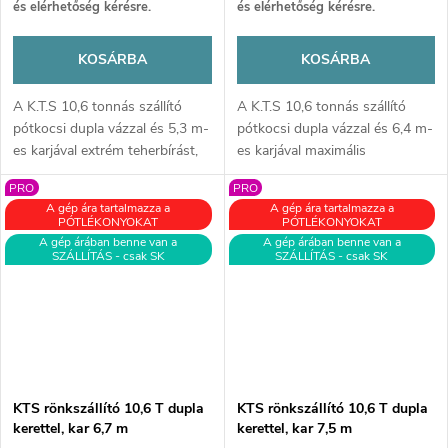
és elérhetőség kérésre.
és elérhetőség kérésre.
KOSÁRBA
KOSÁRBA
A K.T.S 10,6 tonnás szállító
A K.T.S 10,6 tonnás szállító
pótkocsi dupla vázzal és 5,3 m-
pótkocsi dupla vázzal és 6,4 m-
es karjával extrém teherbírást,
es karjával maximális
stabilitást és akár 370°-os
teherbírást, stabilitást és akár
PRO
PRO
forgathatóságot kínál. Ideális
370°-os forgathatóságot kínál.
A gép ára tartalmazza a
A gép ára tartalmazza a
nehéz faanyagmozgatáshoz,
Ideális gép nehéz
PÓTLÉKONYOKAT
PÓTLÉKONYOKAT
megbízhatóságot és
faanyagmozgatáshoz, amely
A gép árában benne van a
A gép árában benne van a
SZÁLLÍTÁS - csak SK
SZÁLLÍTÁS - csak SK
hatékonyságot biztosít minden
növeli a hatékonyságot és
terepen.
megbízhatóságot minden
terepen.
KTS rönkszállító 10,6 T dupla
KTS rönkszállító 10,6 T dupla
kerettel, kar 6,7 m
kerettel, kar 7,5 m