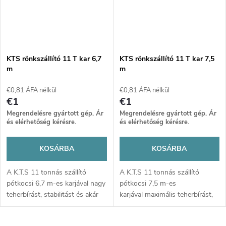
KTS rönkszállító 11 T kar 6,7
KTS rönkszállító 11 T kar 7,5
m
m
€0,81 ÁFA nélkül
€0,81 ÁFA nélkül
€1
€1
Megrendelésre gyártott gép. Ár
Megrendelésre gyártott gép. Ár
és elérhetőség kérésre.
és elérhetőség kérésre.
KOSÁRBA
KOSÁRBA
A K.T.S 11 tonnás szállító
A K.T.S 11 tonnás szállító
pótkocsi 6,7 m-es karjával nagy
pótkocsi 7,5 m-es
teherbírást, stabilitást és akár
karjával maximális teherbírást,
370°-os forgathatóságot kínál.
stabilitást és akár 370°-os
Ideális nehéz
forgathatóságot kínál. Ideális