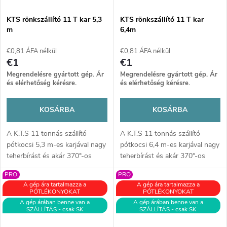
KTS rönkszállító 11 T kar 5,3
KTS rönkszállító 11 T kar
m
6,4m
€0,81 ÁFA nélkül
€0,81 ÁFA nélkül
€1
€1
Megrendelésre gyártott gép. Ár
Megrendelésre gyártott gép. Ár
és elérhetőség kérésre.
és elérhetőség kérésre.
KOSÁRBA
KOSÁRBA
A K.T.S 11 tonnás szállító
A K.T.S 11 tonnás szállító
pótkocsi 5,3 m-es karjával nagy
pótkocsi 6,4 m-es karjával nagy
teherbírást és akár 370°-os
teherbírást és akár 370°-os
forgathatóságot kínál. Masszív
forgathatóságot kínál. Masszív
PRO
PRO
felépítés és minőségi anyagok
felépítés és minőségi anyagok
A gép ára tartalmazza a
A gép ára tartalmazza a
biztosítják a megbízhatóságot
biztosítják a megbízhatóságot
PÓTLÉKONYOKAT
PÓTLÉKONYOKAT
és hatékony faanyagmozgatást
és hatékony faanyagmozgatást
A gép árában benne van a
A gép árában benne van a
SZÁLLÍTÁS - csak SK
SZÁLLÍTÁS - csak SK
nehéz körülmények között.
nehéz körülmények között.