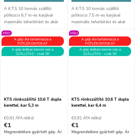
A K.T.S 10 tonnás szállító
A K.T.S 10 tonnás szállító
pótkocsi 6,7 m-es karjával
pótkocsi 7,5 m-es karjával
maximális teherbírást és akár
maximális teherbírást és akár
370°-os forgathatóságot kínál.
370°-os forgathatóságot kínál.
PRO
PRO
Masszív felépítés és minőségi
Masszív felépítés és minőségi
A gép ára tartalmazza a
A gép ára tartalmazza a
anyagok biztosítják a
anyagok biztosítják a
PÓTLÉKONYOKAT
PÓTLÉKONYOKAT
megbízhatóságot és hatékony
megbízhatóságot és hatékony
A gép árában benne van a
A gép árában benne van a
SZÁLLÍTÁS - csak SK
SZÁLLÍTÁS - csak SK
faanyagmozgatást minden
faanyagmozgatást nehéz
terepen.
körülmények között.
KTS rönkszállító 10,6 T dupla
KTS rönkszállító 10,6 T dupla
kerettel, kar 5,3 m
kerettel, kar 6,4 m
€0,81 ÁFA nélkül
€0,81 ÁFA nélkül
€1
€1
Megrendelésre gyártott gép. Ár
Megrendelésre gyártott gép. Ár