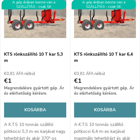
e
ABC szerint
A gép árában benne van a
A gép árában benne van a
SZÁLLÍTÁS - csak SK
SZÁLLÍTÁS - csak SK
m
r
é
m
k
é
e
KTS rönkszállító 10 T kar 5,3
KTS rönkszállító 10 T kar 6,4
m
m
k
k
€0,81 ÁFA nélkül
€0,81 ÁFA nélkül
e
€1
€1
r
Megrendelésre gyártott gép. Ár
Megrendelésre gyártott gép. Ár
k
és elérhetőség kérésre.
és elérhetőség kérésre.
e
l
KOSÁRBA
KOSÁRBA
n
i
A K.T.S 10 tonnás szállító
A K.T.S 10 tonnás szállító
pótkocsi 5,3 m-es karjával nagy
pótkocsi 6,4 m-es karjával
d
teherbírást és akár 370°-os
maximális teherbírást és akár