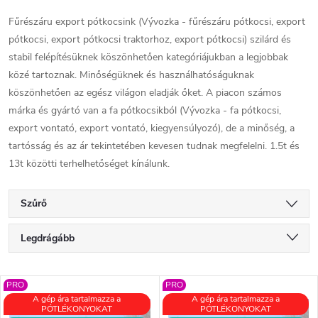
Fűrészáru export pótkocsink (Vývozka - fűrészáru pótkocsi, export
pótkocsi, export pótkocsi traktorhoz, export pótkocsi) szilárd és
stabil felépítésüknek köszönhetően kategóriájukban a legjobbak
közé tartoznak. Minőségüknek és használhatóságuknak
köszönhetően az egész világon eladják őket. A piacon számos
márka és gyártó van a fa pótkocsikból (Vývozka - fa pótkocsi,
export vontató, export vontató, kiegyensúlyozó), de a minőség, a
tartósság és az ár tekintetében kevesen tudnak megfelelni. 1.5t és
13t közötti terhelhetőséget kínálunk.
Szűrő
T
Legdrágább
e
Legolcsóbb elöl
T
PRO
PRO
Legnépszerűbb termékek
r
A gép ára tartalmazza a
A gép ára tartalmazza a
PÓTLÉKONYOKAT
PÓTLÉKONYOKAT