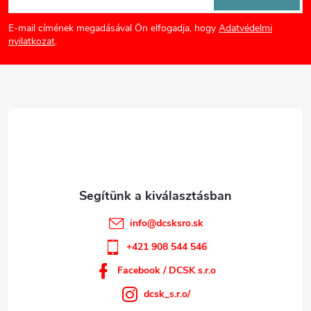
á
E-mail címének megadásával Ön elfogadja, hogy
Adatvédelmi
b
nyilatkozat
.
l
é
c
info
@
dcsksro.sk
+421 908 544 546
Facebook / DCSK s.r.o
dcsk_s.r.o/