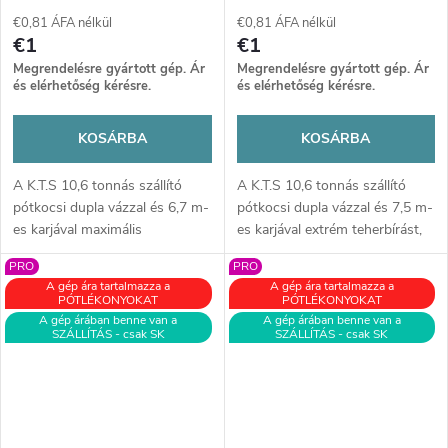
€0,81 ÁFA nélkül
€0,81 ÁFA nélkül
€1
€1
Megrendelésre gyártott gép. Ár
Megrendelésre gyártott gép. Ár
és elérhetőség kérésre.
és elérhetőség kérésre.
KOSÁRBA
KOSÁRBA
A K.T.S 10,6 tonnás szállító
A K.T.S 10,6 tonnás szállító
pótkocsi dupla vázzal és 6,7 m-
pótkocsi dupla vázzal és 7,5 m-
es karjával maximális
es karjával extrém teherbírást,
teherbírást, stabilitást és akár
stabilitást és akár 370°-os
PRO
PRO
370°-os forgathatóságot kínál.
forgathatóságot kínál. Ideális
A gép ára tartalmazza a
A gép ára tartalmazza a
Ideális gép nehéz
nehéz faanyagmozgatáshoz,
PÓTLÉKONYOKAT
PÓTLÉKONYOKAT
faanyagmozgatáshoz, amely
növeli a hatékonyságot és
A gép árában benne van a
A gép árában benne van a
SZÁLLÍTÁS - csak SK
SZÁLLÍTÁS - csak SK
növeli a hatékonyságot és
megbízhatóságot minden
megbízhatóságot minden
terepen.
terepen.