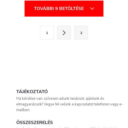
faanyagmozgatáshoz, növeli a
nehéz faanyagmozgatáshoz,
L
hatékonyságot és
növeli a hatékonyságot és
TOVÁBBI 9 BETÖLTÉSE
megbízhatóságot minden
megbízhatóságot minden
i
terepen.
terepen.
s
L
1
2
a
t
p
a
o
i
z
á
r
s
á
TÁJÉKOZTATÓ
n
Ha kérdése van, szívesen adunk tanácsot, ajánlunk és
elmagyarázunk! Vegye fel velünk a kapcsolatot telefonon vagy e-
y
mailben.
í
ÖSSZESZERELÉS