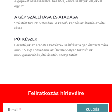
t
A gépeket összeszerelve, beállítva, kenve szállítjuk, olajokkal
együtt!
á
A GÉP SZÁLLÍTÁSA ÉS ÁTADÁSA
s
Szállítást tudunk biztosítani. A kezelői képzés az átadás-átvétel
része.
e
PÓTKÉSZEK
l
Garantáljuk az eredeti alkatrészek szállítását a gép élettartamára
e
(min. 15 év)! Közvetlenül az Ön telephelyén biztosítunk
mobilgaranciát és jótállás utáni szolgáltatást.
m
e
i
Feliratkozás hírlevélre
L
E-mail
KÜLDÉS