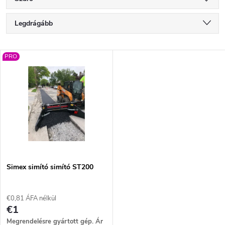
T
Legdrágább
e
Legolcsóbb elöl
T
PRO
Legnépszerűbb termékek
r
e
ABC szerint
m
r
é
m
k
é
e
Simex simító simító ST200
k
k
€0,81 ÁFA nélkül
e
€1
Megrendelésre gyártott gép. Ár