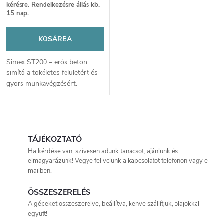
r
k
kérésre. Rendelkezésre állás kb.
15 nap.
e
l
KOSÁRBA
n
i
Simex ST200 – erős beton
d
simító a tökéletes felületért és
s
gyors munkavégzésért.
e
Masszív kialakítás és precíz
t
irányítás garantálja a profi
z
eredményt minden
L
á
betonozásnál. Megbízhatóság,
amely időt takarít meg és növeli
i
TÁJÉKOZTATÓ
é
a minőséget.
j
Ha kérdése van, szívesen adunk tanácsot, ajánlunk és
s
elmagyarázunk! Vegye fel velünk a kapcsolatot telefonon vagy e-
s
mailben.
a
t
e
ÖSSZESZERELÉS
a
A gépeket összeszerelve, beállítva, kenve szállítjuk, olajokkal
együtt!