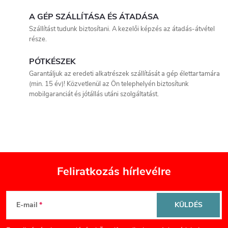
i
A GÉP SZÁLLÍTÁSA ÉS ÁTADÁSA
r
Szállítást tudunk biztosítani. A kezelői képzés az átadás-átvétel
á
része.
n
PÓTKÉSZEK
Garantáljuk az eredeti alkatrészek szállítását a gép élettartamára
y
(min. 15 év)! Közvetlenül az Ön telephelyén biztosítunk
mobilgaranciát és jótállás utáni szolgáltatást.
í
t
á
s
Feliratkozás hírlevélre
e
L
l
E-mail
KÜLDÉS
á
e