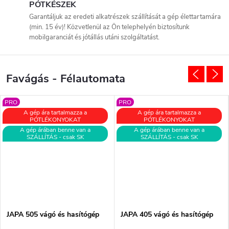
PÓTKÉSZEK
Garantáljuk az eredeti alkatrészek szállítását a gép élettartamára
(min. 15 év)! Közvetlenül az Ön telephelyén biztosítunk
mobilgaranciát és jótállás utáni szolgáltatást.
Favágás - Félautomata
PRO
PRO
A gép ára tartalmazza a
A gép ára tartalmazza a
PÓTLÉKONYOKAT
PÓTLÉKONYOKAT
A gép árában benne van a
A gép árában benne van a
SZÁLLÍTÁS - csak SK
SZÁLLÍTÁS - csak SK
JAPA 505 vágó és hasítógép
JAPA 405 vágó és hasítógép