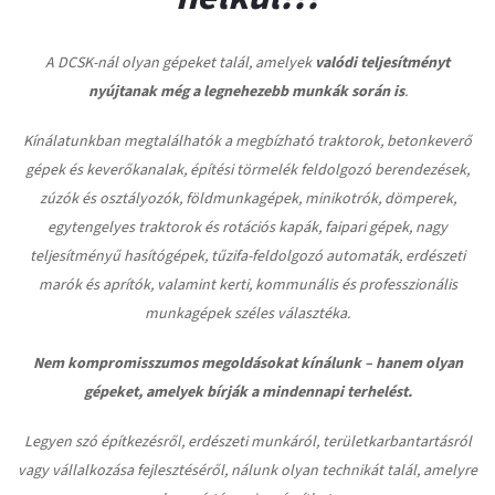
A DCSK-nál olyan gépeket talál, amelyek
valódi teljesítményt
nyújtanak még a legnehezebb munkák során is
.
Kínálatunkban megtalálhatók a megbízható traktorok, betonkeverő
gépek és keverőkanalak, építési törmelék feldolgozó berendezések,
zúzók és osztályozók, földmunkagépek, minikotrók, dömperek,
egytengelyes traktorok és rotációs kapák, faipari gépek, nagy
teljesítményű hasítógépek, tűzifa-feldolgozó automaták, erdészeti
marók és aprítók, valamint kerti, kommunális és professzionális
munkagépek széles választéka.
Nem kompromisszumos megoldásokat kínálunk – hanem olyan
gépeket, amelyek bírják a mindennapi terhelést.
Legyen szó építkezésről, erdészeti munkáról, területkarbantartásról
vagy vállalkozása fejlesztéséről, nálunk olyan technikát talál, amelyre