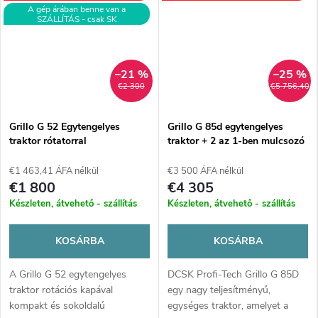
A gép árában benne van a
SZÁLLÍTÁS - csak SK
–21 %
–25 %
€2 300
€5 756,40
Grillo G 52 Egytengelyes
Grillo G 85d egytengelyes
traktor rótatorral
traktor + 2 az 1-ben mulcsozó
(mulcsozó + vertikutátor)
€1 463,41 ÁFA nélkül
€3 500 ÁFA nélkül
€1 800
€4 305
Készleten, átvehető - szállítás
Készleten, átvehető - szállítás
KOSÁRBA
KOSÁRBA
A Grillo G 52 egytengelyes
DCSK Profi-Tech Grillo G 85D
traktor rotációs kapával
egy nagy teljesítményű,
kompakt és sokoldalú
egységes traktor, amelyet a