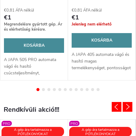
€0,81 ÁFA nélkül
€0,81 ÁFA nélkül
€1
€1
Megrendelésre gyártott gép. Ár
Jelenleg nem elérhető
és elérhetőség kérésre.
KOSÁRBA
KOSÁRBA
A JAPA 405 automata vágó és
A JAPA 505 PRO automata
hasító magas
vágó és hasító
termelékenységet, pontosságot
csúcsteljesítményt,
és megbízhatóságot kínál fa
pontosságot és
feldolgozásához. Ideális gép
megbízhatóságot kínál. Ideális
szakembereknek, akik gyors,
szakembereknek, akik
hatékony és minőségi munkát
maximális termelékenységet és
szeretnének minimális
minőségi fa feldolgozást
Rendkívüli akció!!!
erőfeszítéssel.
szeretnének minimális
erőfeszítéssel és
PRO
PRO
kompromisszumok nélkül.
A gép ára tartalmazza a
A gép ára tartalmazza a
PÓTLÉKONYOKAT
PÓTLÉKONYOKAT