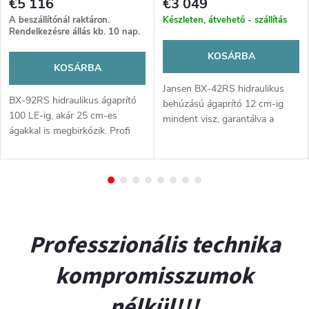
€5 116
€3 049
A beszállítónál raktáron.
Készleten, átvehető - szállítás
Rendelkezésre állás kb. 10 nap.
KOSÁRBA
KOSÁRBA
Jansen BX-42RS hidraulikus
BX-92RS hidraulikus ágaprító
behúzású ágaprító 12 cm-ig
100 LE-ig, akár 25 cm-es
mindent visz, garantálva a
ágakkal is megbirkózik. Profi
folyamatos és erőfeszítés
teljesítmény nagy területekre!
nélküli munkát.
Professzionális technika
kompromisszumok
nélkül!!!