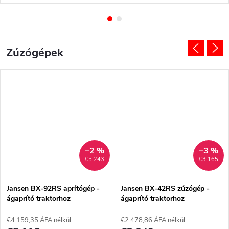
kertészeti gép. Erős motorja,
kertben és a telken végzett
könnyű kezelhetősége és a
igényes munkára terveztek. A
számos csatlakoztatható
differenciálzár, a robusztus
kiegészítő lehetővé teszi a
felépítés és a tartozékok széles
talajművelést és a kerti munkák
választéka kiváló tapadást,
Zúzógépek
gyors, hatékony elvégzését.
hatékonyságot és megbízható
teljesítményt biztosít minden
terepen.
–2 %
–3 %
€5 243
€3 165
Jansen BX-92RS aprítógép -
Jansen BX-42RS zúzógép -
ágaprító traktorhoz
ágaprító traktorhoz
€4 159,35 ÁFA nélkül
€2 478,86 ÁFA nélkül