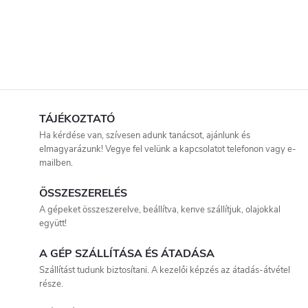
TÁJÉKOZTATÓ
Ha kérdése van, szívesen adunk tanácsot, ajánlunk és
elmagyarázunk! Vegye fel velünk a kapcsolatot telefonon vagy e-
mailben.
ÖSSZESZERELÉS
A gépeket összeszerelve, beállítva, kenve szállítjuk, olajokkal
együtt!
A GÉP SZÁLLÍTÁSA ÉS ÁTADÁSA
Szállítást tudunk biztosítani. A kezelői képzés az átadás-átvétel
része.