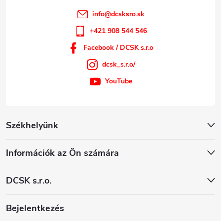
info
@
dcsksro.sk
+421 908 544 546
Facebook / DCSK s.r.o
dcsk_s.r.o/
YouTube
Székhelyünk
Információk az Ön számára
DCSK s.r.o.
Bejelentkezés