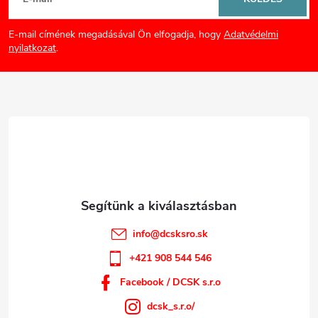
á
E-mail címének megadásával Ön elfogadja, hogy
Adatvédelmi
b
nyilatkozat
.
l
é
c
info
@
dcsksro.sk
+421 908 544 546
Facebook / DCSK s.r.o
dcsk_s.r.o/