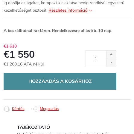
ig darálja az ágakat, kompakt kialakítása pedig rendkívül egyszerű
kezelhetőséget biztosít.
Részletes információ
A beszállítónál raktáron. Rendelkezésre állás kb. 10 nap.
€1 610
€1 550
€1 260,16 ÁFA nélkül
Egységár:
HOZZÁADÁS A KOSÁRHOZ
Kérdés
Megosztás
TÁJÉKOZTATÓ