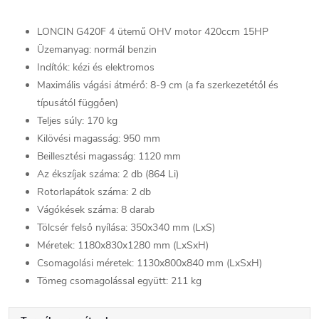
LONCIN G420F 4 ütemű OHV motor 420ccm 15HP
Üzemanyag: normál benzin
Indítók: kézi és elektromos
Maximális vágási átmérő: 8-9 cm (a fa szerkezetétől és
típusától függően)
Teljes súly: 170 kg
Kilövési magasság: 950 mm
Beillesztési magasság: 1120 mm
Az ékszíjak száma: 2 db (864 Li)
Rotorlapátok száma: 2 db
Vágókések száma: 8 darab
Tölcsér felső nyílása: 350x340 mm (LxS)
Méretek: 1180x830x1280 mm (LxSxH)
Csomagolási méretek: 1130x800x840 mm (LxSxH)
Tömeg csomagolással együtt: 211 kg