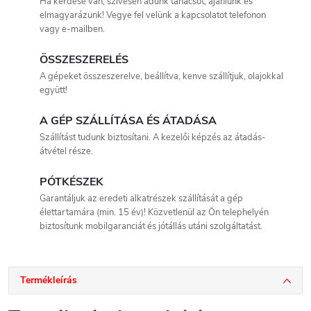
Ha kérdése van, szívesen adunk tanácsot, ajánlunk és
elmagyarázunk! Vegye fel velünk a kapcsolatot telefonon
vagy e-mailben.
ÖSSZESZERELÉS
A gépeket összeszerelve, beállítva, kenve szállítjuk, olajokkal
együtt!
A GÉP SZÁLLÍTÁSA ÉS ÁTADÁSA
Szállítást tudunk biztosítani. A kezelői képzés az átadás-
átvétel része.
PÓTKÉSZEK
Garantáljuk az eredeti alkatrészek szállítását a gép
élettartamára (min. 15 év)! Közvetlenül az Ön telephelyén
biztosítunk mobilgaranciát és jótállás utáni szolgáltatást.
Termékleírás