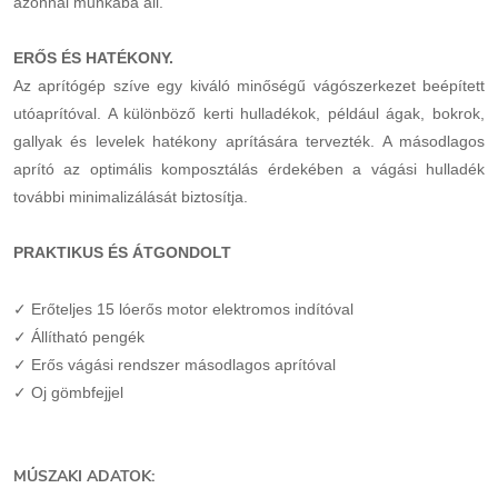
azonnal munkába áll.
ERŐS ÉS HATÉKONY.
Az aprítógép szíve egy kiváló minőségű vágószerkezet beépített
utóaprítóval. A különböző kerti hulladékok, például ágak, bokrok,
gallyak és levelek hatékony aprítására tervezték. A másodlagos
aprító az optimális komposztálás érdekében a vágási hulladék
további minimalizálását biztosítja.
PRAKTIKUS ÉS ÁTGONDOLT
✓ Erőteljes 15 lóerős motor elektromos indítóval
✓ Állítható pengék
✓ Erős vágási rendszer másodlagos aprítóval
✓ Oj gömbfejjel
MŰSZAKI ADATOK
: