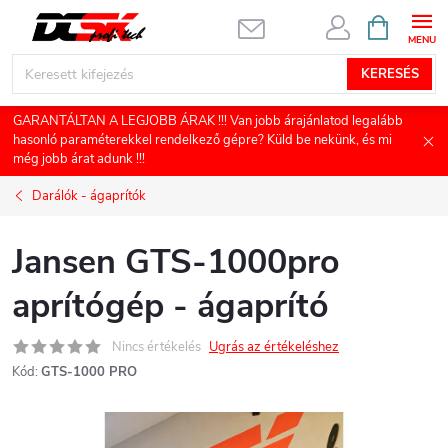
Ugrás
KOSÁR
a
fő
KERESÉS
tartalomhoz
GARANTÁLTAN A LEGJOBB ÁRAK !!! Van jobb árajánlatod legalább
hasonló paraméterekkel rendelkező gépre? Küld be nekünk, és mi
még jobb árat adunk !!!
Darálók - ágaprítók
Jansen GTS-1000pro
aprítógép - ágaprító
Nincs értékelés
Ugrás az értékeléshez
Kód:
GTS-1000 PRO