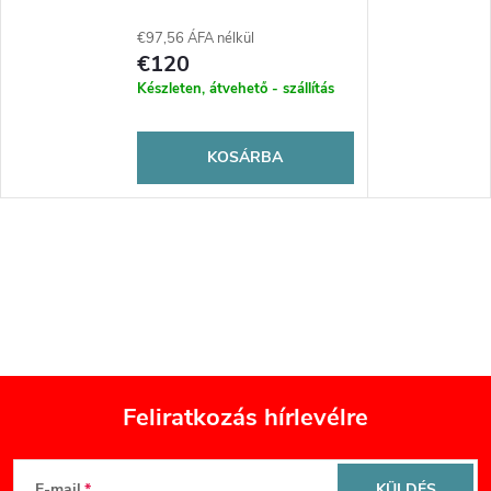
€97,56 ÁFA nélkül
€120
Készleten, átvehető - szállítás
KOSÁRBA
Feliratkozás hírlevélre
L
E-mail
KÜLDÉS