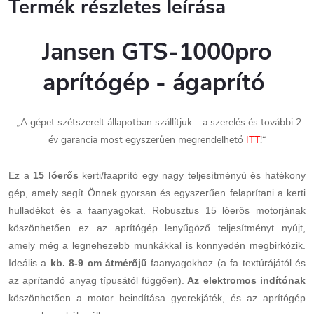
Termék részletes leírása
Jansen GTS-1000pro
aprítógép - ágaprító
„A gépet szétszerelt állapotban szállítjuk – a szerelés és további 2
év garancia most egyszerűen megrendelhető
ITT
!“
Ez a
15 lóerős
kerti/faaprító egy nagy teljesítményű és hatékony
gép, amely segít Önnek gyorsan és egyszerűen felaprítani a kerti
hulladékot és a faanyagokat. Robusztus 15 lóerős motorjának
köszönhetően ez az aprítógép lenyűgöző teljesítményt nyújt,
amely még a legnehezebb munkákkal is könnyedén megbirkózik.
Ideális a
kb. 8-9 cm átmérőjű
faanyagokhoz (a fa textúrájától és
az aprítandó anyag típusától függően).
Az elektromos indítónak
köszönhetően a motor beindítása gyerekjáték, és az aprítógép