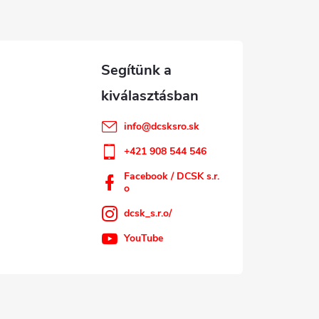
info
@
dcsksro.sk
+421 908 544 546
Facebook / DCSK s.r.
o
dcsk_s.r.o/
YouTube