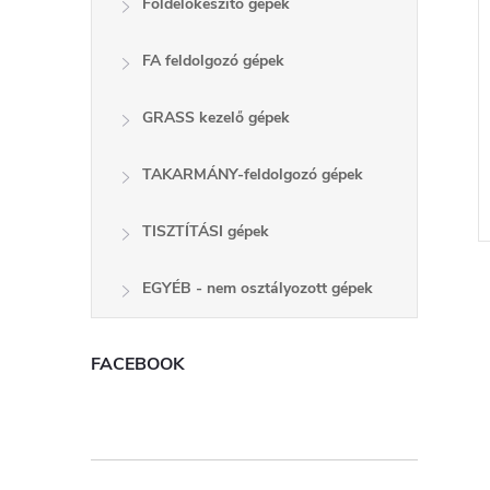
l
Földelőkészítő gépek
FA feldolgozó gépek
GRASS kezelő gépek
l
i
TAKARMÁNY-feldolgozó gépek
TISZTÍTÁSI gépek
EGYÉB - nem osztályozott gépek
i
FACEBOOK
j
t