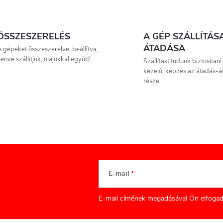
a
ÖSSZESZERELÉS
A GÉP SZÁLLÍTÁS
ÁTADÁSA
 gépeket összeszerelve, beállítva,
á
enve szállítjuk, olajokkal együtt!
Szállítást tudunk biztosítani
kezelői képzés az átadás-á
n
része.
y
á
E-mail
s
e
E-mail címének megadásával Ön elfogad