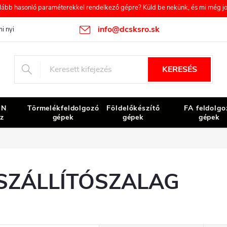
b hasonló paraméterekkel rendelkező gépre? Küld be nekünk, és mi még job
info@dcsksro.sk
i nyilatkozat
Reklamációs feltételek
A szerződéstől való elállás
KERESÉS
ON
Törmelékfeldolgozó
Földelőkészítő
FA feldolgo
z
gépek
gépek
gépek
SZÁLLÍTÓSZALAG