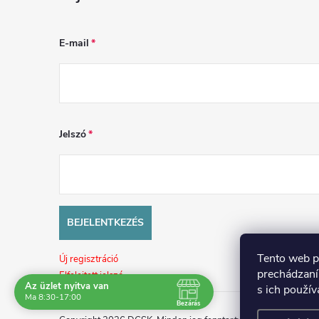
E-mail
Jelszó
BEJELENTKEZÉS
Tento web p
Új regisztráció
prechádzaní
Elfelejtett jelszó
Az üzlet nyitva van
s ich použív
Látogasson el hozzánk
Ma 8:30-17:00
Bezárás
személyesen