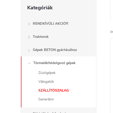
d
Kategóriák
Kategóriák
átugrása
a
l
RENDKÍVÜLI AKCIÓ!!!
ö
s
Traktorok
ó
Gépek BETON gyártásához
p
Törmelékfeldolgozó gépek
Zúzógépek
a
Válogatók
n
SZÁLLÍTÓSZALAG
e
Generátor