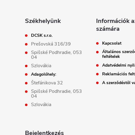
l
b
l
Székhelyünk
Információk 
számára
é
DCSK s.r.o.
Kapcsolat
Prešovská 316/39
i
c
Általános szerző
Spišské Podhradie, 053
feltételek
04
Szlovákia
Adatvédelmi nyil
Reklamációs felt
Adagolóhely:
Štefánikova 32
A szerződéstől va
Spišské Podhradie, 053
04
Szlovákia
Bejelentkezés