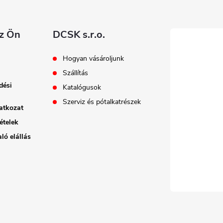
e
az Ön
DCSK s.r.o.
m
e
Hogyan vásároljunk
Szállítás
dési
Katalógusok
Szerviz és pótalkatrészek
atkozat
ételek
ló elállás