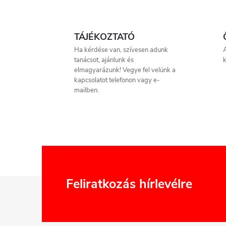
i
TÁJÉKOZTATÓ
r
Ha kérdése van, szívesen adunk
A
tanácsot, ajánlunk és
k
elmagyarázunk! Vegye fel velünk a
kapcsolatot telefonon vagy e-
mailben.
í
t
L
Feliratkozás hírlevélre
á