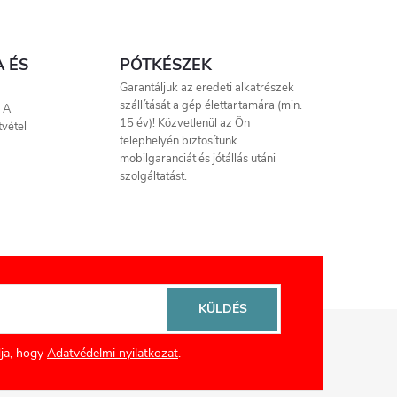
A ÉS
PÓTKÉSZEK
Garantáljuk az eredeti alkatrészek
szállítását a gép élettartamára (min.
. A
15 év)! Közvetlenül az Ön
tvétel
telephelyén biztosítunk
mobilgaranciát és jótállás utáni
szolgáltatást.
KÜLDÉS
ja, hogy
Adatvédelmi nyilatkozat
.