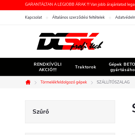
Ugrás
GARANTÁLTAN A LEGJOBB ÁRAK !!! Van jobb árajánlatod legaláb
a
Kapcsolat
Általános szerződési feltételek
Adatvédelm
fő
tartalomhoz
RENDKÍVÜLI
Gépek BET
Traktorok
AKCIÓ!!!
gyártásáho
Törmelékfeldolgozó gépek
SZÁLLÍTÓSZALAG
Kezdőlap
O
l