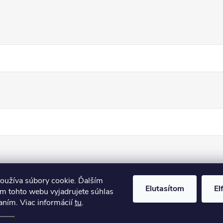
oužíva súbory cookie. Ďalším
Elutasítom
El
m tohto webu vyjadrujete súhlas
aním. Viac informácií
tu
.