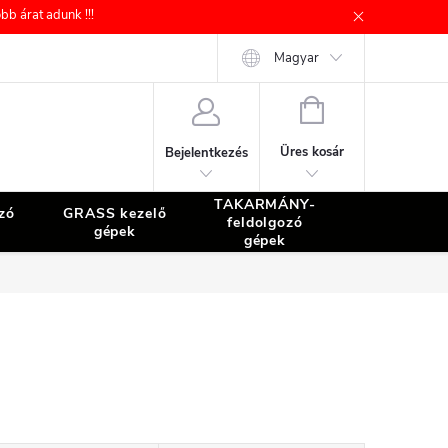
b árat adunk !!!
Magyar
KOSÁR
Üres kosár
Bejelentkezés
TAKARMÁNY-
zó
GRASS kezelő
TISZTÍTÁS
feldolgozó
gépek
gépek
gépek