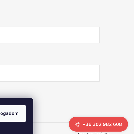
fogadom
+36 302 982 608