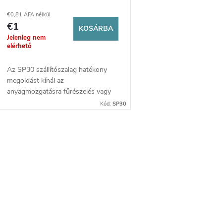
e
e
€0,81 ÁFA nélkül
€1
n
KOSÁRBA
k
Jelenleg nem
elérhető
d
Az SP30 szállítószalag hatékony
e
megoldást kínál az
anyagmozgatásra fűrészelés vagy
z
fa feldolgozás során. Masszív kivitel,
s
Kód:
SP30
sima működés és egyszerű kezelés
növeli a hatékonyságot és
é
t
jelentősen megkönnyíti a munkát
L
minden munkaterületen.
s
á
e
s
a