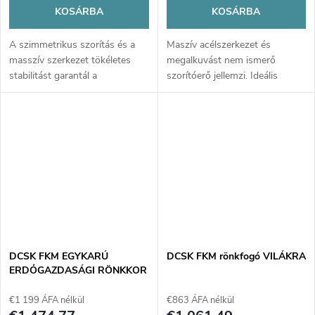
KOSÁRBA
KOSÁRBA
A szimmetrikus szorítás és a
Maszív acélszerkezet és
masszív szerkezet tökéletes
megalkuvást nem ismerő
stabilitást garantál a
szorítóerő jellemzi. Ideális
legnehezebb rönkök
segítőtárs a rönkök gyors,
mozgatásakor is. Tegye gépét
biztonságos és hatékony
profi erőgéppé, amely nem
mozgatásához bármilyen
ismer akadályt az erdőben.
terepen.
DCSK FKM EGYKARÚ
DCSK FKM rönkfogó VILÁKRA
ERDŐGAZDASÁGI RÖNKKOR
€1 199 ÁFA nélkül
€863 ÁFA nélkül