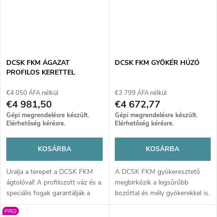
munkagéppé alakítja gépét.
DCSK FKM ÁGAZAT
DCSK FKM GYÖKÉR HÚZÓ
PROFILOS KERETTEL
€4 050 ÁFA nélkül
€3 799 ÁFA nélkül
€4 981,50
€4 672,77
Gépi megrendelésre készült.
Gépi megrendelésre készült.
Elérhetőség kérésre.
Elérhetőség kérésre.
KOSÁRBA
KOSÁRBA
Uralja a terepet a DCSK FKM
A DCSK FKM gyökeresztető
ágtolóval! A profilozott váz és a
megbirkózik a legsűrűbb
speciális fogak garantálják a
bozóttal és mély gyökerekkel is.
tökéletes takarítást. Extrém
A masszív acél és agresszív
PRO
erős kivitel a legnehezebb
kialakítás legyőzhetetlen