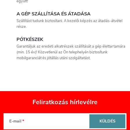
együtt!
i
A GÉP SZÁLLÍTÁSA ÉS ÁTADÁSA
r
Szállítást tudunk biztosítani. A kezelői képzés az átadás-átvétel
á
része.
n
PÓTKÉSZEK
Garantáljuk az eredeti alkatrészek szállítását a gép élettartamára
y
(min. 15 év)! Közvetlenül az Ön telephelyén biztosítunk
mobilgaranciát és jótállás utáni szolgáltatást.
í
t
á
s
Feliratkozás hírlevélre
e
L
l
E-mail
KÜLDÉS
á