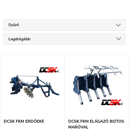
Szűrő
T
Legdrágább
e
Legolcsóbb elöl
T
Legnépszerűbb termékek
r
e
ABC szerint
m
r
é
m
k
é
e
DCSK FKM ERDŐEKE
DCSK FKM ELÁGAZÓ BIZTOS
MARÓVAL