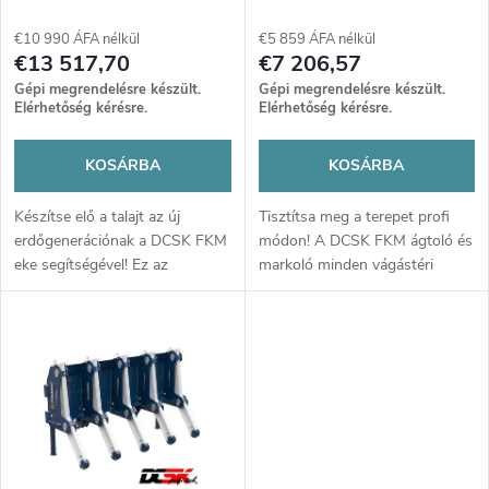
k
k
€10 990 ÁFA nélkül
€5 859 ÁFA nélkül
e
€13 517,70
€7 206,57
r
Gépi megrendelésre készült.
Gépi megrendelésre készült.
k
Elérhetőség kérésre.
Elérhetőség kérésre.
e
l
KOSÁRBA
KOSÁRBA
n
i
Készítse elő a talajt az új
Tisztítsa meg a terepet profi
erdőgenerációnak a DCSK FKM
módon! A DCSK FKM ágtoló és
d
eke segítségével! Ez az
markoló minden vágástéri
s
elpusztíthatatlan gép
maradványt legyőz. Az extrém
e
megbirkózik a gyökerekkel és
tartósság és a precíz fogás
t
kövekkel, tökéletes barázdákat
villámgyorssá teszi a takarítást
z
hozva létre.
bármilyen terepen.
á
é
j
s