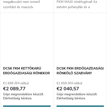
megalkuvást nem ismerő
FKM MAXI rönkfogóval! Az
szorítást és masszív
extrém pofanyílás és a
szerkezetet kínál a legnehezebb
megalkuvást nem ismerő
fatörzsekhez is. Maximalizálja
szorítóerő villámgyorssá teszi a
gépe teljesítményét, és
masszív fatörzsek mozgatását.
mozgassa a rönköket gyorsan,
Robusztus acél és maximális
biztonságosan és
teherbírás az erdő legnehezebb
magabiztosan.
körülményeihez.
DCSK FKM KETTŐKARÚ
DCSK FKM ERDŐGAZDASÁGI
ERDŐGAZDASÁGI RÖNKKOR
RÖNKÖLŐ SZABVÁNY
€1 699 ÁFA nélkül
€1 659 ÁFA nélkül
€2 089,77
€2 040,57
Gépi megrendelésre készült.
Gépi megrendelésre készült.
Elérhetőség kérésre.
Elérhetőség kérésre.