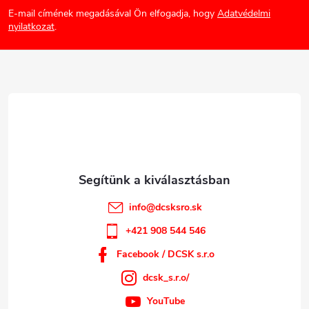
e
E-mail címének megadásával Ön elfogadja, hogy
Adatvédelmi
b
nyilatkozat
.
m
e
l
i
é
c
info
@
dcsksro.sk
+421 908 544 546
Facebook / DCSK s.r.o
dcsk_s.r.o/
YouTube