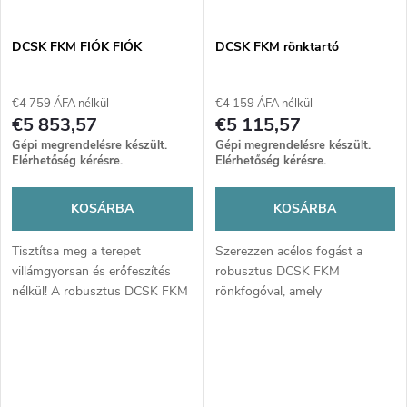
a
e
DCSK FKM FIÓK FIÓK
DCSK FKM rönktartó
€4 759 ÁFA nélkül
€4 159 ÁFA nélkül
€5 853,57
€5 115,57
Gépi megrendelésre készült.
Gépi megrendelésre készült.
Elérhetőség kérésre.
Elérhetőség kérésre.
KOSÁRBA
KOSÁRBA
Tisztítsa meg a terepet
Szerezzen acélos fogást a
villámgyorsan és erőfeszítés
robusztus DCSK FKM
nélkül! A robusztus DCSK FKM
rönkfogóval, amely
ágtoló a fakitermelés utáni
villámgyorsan rögzít minden
takarítás specialistája. Extrém
fatörzset, maximális
tartósság és precíz kialakítás
hatékonyságot biztosítva az
garantálja a hatékony munkát
erdőben. Ez az eszköz
bármilyen traktorral.
kompromisszumok nélküli