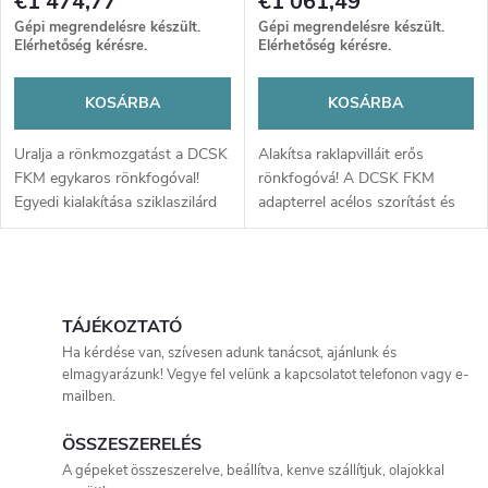
€1 474,77
€1 061,49
Gépi megrendelésre készült.
Gépi megrendelésre készült.
Elérhetőség kérésre.
Elérhetőség kérésre.
KOSÁRBA
KOSÁRBA
Uralja a rönkmozgatást a DCSK
Alakítsa raklapvilláit erős
FKM egykaros rönkfogóval!
rönkfogóvá! A DCSK FKM
Egyedi kialakítása sziklaszilárd
adapterrel acélos szorítást és
fogást és precíz rakodást
biztonságos rönkmozgatást
garantál szűk helyeken is.
kap, drága célgépek nélkül.
L
i
TÁJÉKOZTATÓ
Ha kérdése van, szívesen adunk tanácsot, ajánlunk és
s
elmagyarázunk! Vegye fel velünk a kapcsolatot telefonon vagy e-
mailben.
t
ÖSSZESZERELÉS
a
A gépeket összeszerelve, beállítva, kenve szállítjuk, olajokkal