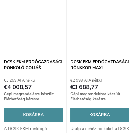
körülményekhez – tegye a
eszközzé teszi gépét, óráknyi
fakitermelés utáni munkát
nehéz munkát megspórolva.
villámgyorssá és hatékonnyá!
DCSK FKM ERDŐGAZDASÁGI
DCSK FKM ERDŐGAZDASÁGI
RÖNKÖLŐ GOLIÁŠ
RÖNKKOR MAXI
€3 259 ÁFA nélkül
€2 999 ÁFA nélkül
€4 008,57
€3 688,77
Gépi megrendelésre készült.
Gépi megrendelésre készült.
Elérhetőség kérésre.
Elérhetőség kérésre.
KOSÁRBA
KOSÁRBA
A DCSK FKM rönkfogó
Uralja a nehéz rönköket a DCSK