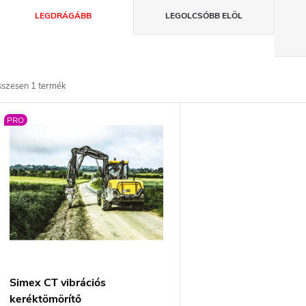
T
LEGDRÁGÁBB
LEGOLCSÓBB ELÖL
e
r
sszesen
1
termék
m
T
PRO
é
e
k
r
e
m
k
é
r
k
Simex CT vibrációs
keréktömörítő