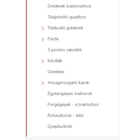
Gréderek traktorokhoz
l
Talajsimító quadhoz
Többcélú gréderek
Fúrók
3 pontos rakodók
Kővillák
i
Gereblye
Anyagmozgató karok
Egytengelyes traktorok
Forgógépek - a traktorhoz
Rotavátorok - kézi
Gyepburkoló