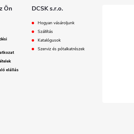
az Ön
DCSK s.r.o.
Hogyan vásároljunk
Szállítás
dési
Katalógusok
Szerviz és pótalkatrészek
atkozat
ételek
ló elállás