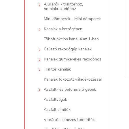
l
Aluljárók - traktorhoz,
homlokrakodóhoz
Mini dömperek - Mini dömperek
Kanalak a kotrógépen
l
Többfunkciós kanál 4 az 1-ben
i
Csúszó rakodógép kanalak
Kanalak gumikerekes rakodóhoz
Traktor kanalak
Kanalak fokozott váladékozással
Aszfalt- és betonmaró gépek
Aszfaltvágók
j
i
Aszfalt simítók
Vibrációs lemezes tömörítők