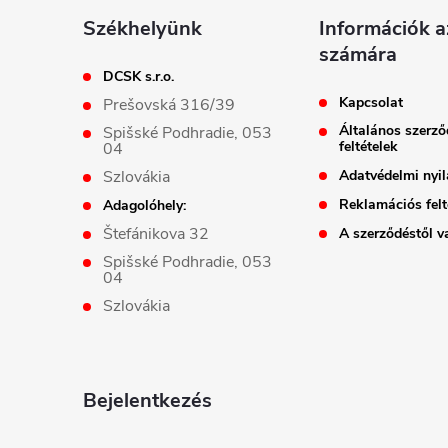
l
Székhelyünk
Információk 
számára
é
DCSK s.r.o.
Kapcsolat
Prešovská 316/39
c
Általános szerző
Spišské Podhradie, 053
feltételek
04
Szlovákia
Adatvédelmi nyil
Reklamációs felt
Adagolóhely:
Štefánikova 32
A szerződéstől va
Spišské Podhradie, 053
04
Szlovákia
Bejelentkezés