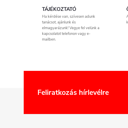
TÁJÉKOZTATÓ
Ha kérdése van, szívesen adunk
A
tanácsot, ajánlunk és
k
elmagyarázunk! Vegye fel velünk a
kapcsolatot telefonon vagy e-
mailben.
L
Feliratkozás hírlevélre
á
b