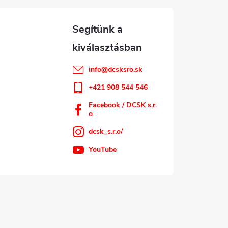
info
@
dcsksro.sk
+421 908 544 546
Facebook / DCSK s.r.
o
dcsk_s.r.o/
YouTube