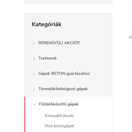
d
a
Kategóriák
Kategóriák
átugrása
l
ö
s
RENDKÍVÜLI AKCIÓ!!!
ó
Traktorok
p
Gépek BETON gyártásához
a
Törmelékfeldolgozó gépek
n
Földelőkészítő gépek
e
Kompaktrakodó
Mini kotrógépek