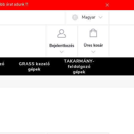
b árat adunk !!!
Magyar
KOSÁR
Üres kosár
Bejelentkezés
TAKARMÁNY-
zó
GRASS kezelő
TISZTÍTÁS
feldolgozó
gépek
gépek
gépek