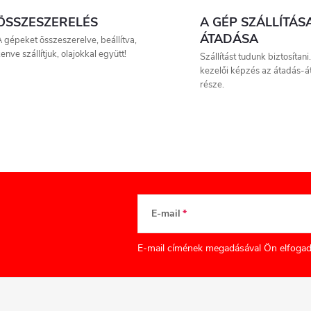
ÖSSZESZERELÉS
A GÉP SZÁLLÍTÁS
ÁTADÁSA
 gépeket összeszerelve, beállítva,
enve szállítjuk, olajokkal együtt!
Szállítást tudunk biztosítani
kezelői képzés az átadás-á
része.
E-mail
E-mail címének megadásával Ön elfogad