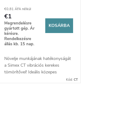
e
e
€0,81 ÁFA nélkül
€1
n
k
Megrendelésre
KOSÁRBA
gyártott gép. Ár
d
kérésre.
Rendelkezésre
állás kb. 15 nap.
e
Növelje munkájának hatékonyságát
z
s
a Simex CT vibrációs kerekes
tömörítővel! Ideális közepes
é
nehézségű tömörítési feladatokhoz,
t
Kód:
CT
kiváló manőverezhetőséget és
teljesítményt nyújt az optimális
s
á
eredmények eléréséhez.
L
e
a
s