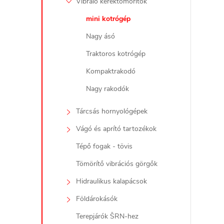
Vibráló keréktömörítők
t
mini kotrógép
Nagy ásó
i
Traktoros kotrógép
r
Kompaktrakodó
Nagy rakodók
Tárcsás hornyológépek
Vágó és aprító tartozékok
í
Tépő fogak - tövis
Tömörítő vibrációs görgők
t
Hidraulikus kalapácsok
Földárokásók
Terepjárók ŠRN-hez