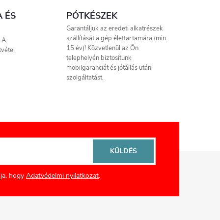
A ÉS
PÓTKÉSZEK
Garantáljuk az eredeti alkatrészek
szállítását a gép élettartamára (min.
. A
15 év)! Közvetlenül az Ön
tvétel
telephelyén biztosítunk
mobilgaranciát és jótállás utáni
szolgáltatást.
KÜLDÉS
ja, hogy
Adatvédelmi nyilatkozat
.