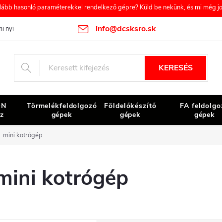
b hasonló paraméterekkel rendelkező gépre? Küld be nekünk, és mi még job
info@dcsksro.sk
i nyilatkozat
Reklamációs feltételek
A szerződéstől való elállás
KERESÉS
ON
Törmelékfeldolgozó
Földelőkészítő
FA feldolgo
z
gépek
gépek
gépek
mini kotrógép
mini kotrógép