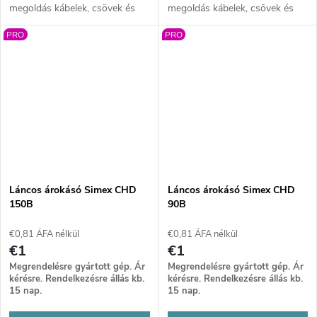
megoldás kábelek, csövek és
megoldás kábelek, csövek és
öntözőrendszerek gyors és
öntözőrendszerek gyors és
PRO
PRO
pontos árkolásához. Akár 1200
pontos árkolásához. Masszív
mm ásási mélység, masszív
felépítés, nagy teljesítmény és
felépítés és nagy teljesítmény
akár 1200 mm ásási mélység
biztosít hatékony munkát
biztosít hatékony munkát
nehéz körülmények között is.
nehéz körülmények között is.
Láncos árokásó Simex CHD
Láncos árokásó Simex CHD
150B
90B
€0,81 ÁFA nélkül
€0,81 ÁFA nélkül
€1
€1
Megrendelésre gyártott gép. Ár
Megrendelésre gyártott gép. Ár
kérésre. Rendelkezésre állás kb.
kérésre. Rendelkezésre állás kb.
15 nap.
15 nap.