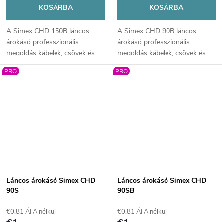
KOSÁRBA
KOSÁRBA
A Simex CHD 150B láncos
A Simex CHD 90B láncos
árokásó professzionális
árokásó professzionális
megoldás kábelek, csövek és
megoldás kábelek, csövek és
öntözőrendszerek gyors és
öntözőrendszerek gyors,
PRO
PRO
pontos árkolásához. Masszív
pontos árkolásához. Masszív
kivitel, nagy teljesítmény és akár
kivitel, akár 900 mm ásási
1500 mm ásási mélység
mélység és nagy teljesítmény
biztosít hatékony munkát
biztosít hatékony munkát
nehéz körülmények között is.
nehéz körülmények között is.
Láncos árokásó Simex CHD
Láncos árokásó Simex CHD
90S
90SB
€0,81 ÁFA nélkül
€0,81 ÁFA nélkül