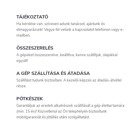
kivitel, akár 900 mm ásási
L
mélység és nagy teljesítmény
biztosít hatékony munkát
i
TÁJÉKOZTATÓ
nehéz terepen is.
Ha kérdése van, szívesen adunk tanácsot, ajánlunk és
s
elmagyarázunk! Vegye fel velünk a kapcsolatot telefonon vagy e-
mailben.
t
ÖSSZESZERELÉS
a
A gépeket összeszerelve, beállítva, kenve szállítjuk, olajokkal
együtt!
i
A GÉP SZÁLLÍTÁSA ÉS ÁTADÁSA
r
Szállítást tudunk biztosítani. A kezelői képzés az átadás-átvétel
á
része.
n
PÓTKÉSZEK
Garantáljuk az eredeti alkatrészek szállítását a gép élettartamára
y
(min. 15 év)! Közvetlenül az Ön telephelyén biztosítunk
mobilgaranciát és jótállás utáni szolgáltatást.
í