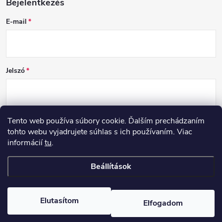
Bejelentkezés
E-mail
Jelszó
Tento web používa súbory cookie. Ďalším prechádzaním
BEJELENTKEZÉS
tohto webu vyjadrujete súhlas s ich používaním. Viac
informácií
tu
.
Új regisztráció
Elfelejtett jelszó
Beállítások
Copyright 2026
DCSK
. Minden jog fenntartva.
Elutasítom
Elfogadom
Shoptet készítette