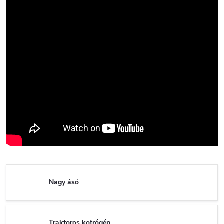
Nagy ásó
Traktoros kotrógép