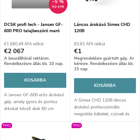
m
–5 %
€2 178
k
é
e
DCSK profi tech - Jansen GF-
Láncos árokásó Simex CHD
600 PRO talajbeszúró maró
120B
k
(SN57)
k
€1 680,49 ÁFA nélkül
€0,81 ÁFA nélkül
e
€2 067
€1
r
A beszállítónál raktáron.
Megrendelésre gyártott gép. Ár
k
Rendelkezésre állás kb. 10 nap.
kérésre. Rendelkezésre állás kb.
15 nap.
e
l
KOSÁRBA
KOSÁRBA
n
i
A Jansen GF-600 erős árokásó
A Simex CHD 120B láncos
gép, amely gyors és pontos
d
árokásó professzionális
árkokat készít akár 60 cm
s
megoldás kábelek, csövek és
mélységig. Nagy teljesítményű
e
öntözőrendszerek gyors,
motor, karbid fogazatú lánc és
t
PRO
PRO
pontos árkolásához. Masszív
akár 60 m/óra kapacitás ideális
z
felépítés, nagy teljesítmény és
kábelek, öntözés vagy