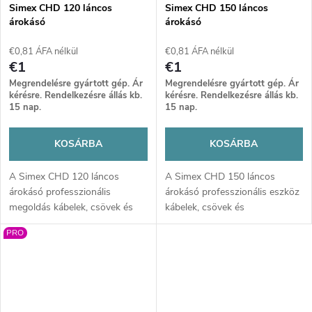
Simex CHD 120 láncos
Simex CHD 150 láncos
árokásó
árokásó
€0,81 ÁFA nélkül
€0,81 ÁFA nélkül
€1
€1
Megrendelésre gyártott gép. Ár
Megrendelésre gyártott gép. Ár
kérésre. Rendelkezésre állás kb.
kérésre. Rendelkezésre állás kb.
15 nap.
15 nap.
KOSÁRBA
KOSÁRBA
A Simex CHD 120 láncos
A Simex CHD 150 láncos
árokásó professzionális
árokásó professzionális eszköz
megoldás kábelek, csövek és
kábelek, csövek és
öntözőrendszerek gyors,
öntözőrendszerek gyors,
PRO
pontos árkolásához. Masszív
pontos árkolásához. Masszív
felépítés, nagy teljesítmény és
kivitel, akár 1500 mm ásási
akár 1200 mm ásási mélység
mélység és nagy teljesítmény
biztosít hatékony munkát még
biztosít hatékony munkát
nehéz körülmények között is.
nehéz terepen is.