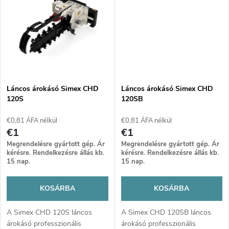
á
akár 1200 mm ásási mélység
dréncsövek telepítéséhez.
biztosít hatékony munkát
é
nehéz körülmények között is.
j
s
a
e
Láncos árokásó Simex CHD
Láncos árokásó Simex CHD
120S
120SB
€0,81 ÁFA nélkül
€0,81 ÁFA nélkül
€1
€1
Megrendelésre gyártott gép. Ár
Megrendelésre gyártott gép. Ár
kérésre. Rendelkezésre állás kb.
kérésre. Rendelkezésre állás kb.
15 nap.
15 nap.
KOSÁRBA
KOSÁRBA
A Simex CHD 120S láncos
A Simex CHD 120SB láncos
árokásó professzionális
árokásó professzionális