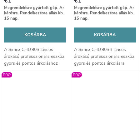
€1
€1
Megrendelésre gyártott gép. Ár
Megrendelésre gyártott gép. Ár
kérésre. Rendelkezésre állás kb.
kérésre. Rendelkezésre állás kb.
15 nap.
15 nap.
KOSÁRBA
KOSÁRBA
A Simex CHD 90S láncos
A Simex CHD 90SB láncos
árokásó professzionális eszköz
árokásó professzionális eszköz
gyors és pontos árkoláshoz
gyors és pontos árkolásra
kábelek, csövek és
kábelek, csövek és
PRO
PRO
öntözőrendszerek számára.
öntözőrendszerek számára.
Erős teljesítmény, masszív
Masszív kivitel, nagy
kivitel és akár 900 mm ásási
teljesítmény és akár 900 mm
mélység biztosít hatékony és
ásási mélység biztosít hatékony
megbízható munkát.
munkát nehéz terepen is.