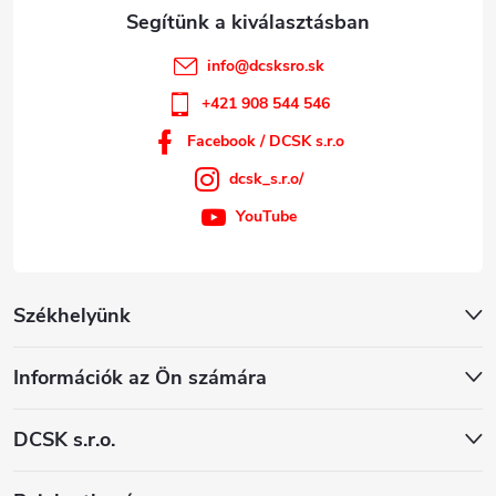
info
@
dcsksro.sk
+421 908 544 546
Facebook / DCSK s.r.o
dcsk_s.r.o/
YouTube
Székhelyünk
Információk az Ön számára
DCSK s.r.o.