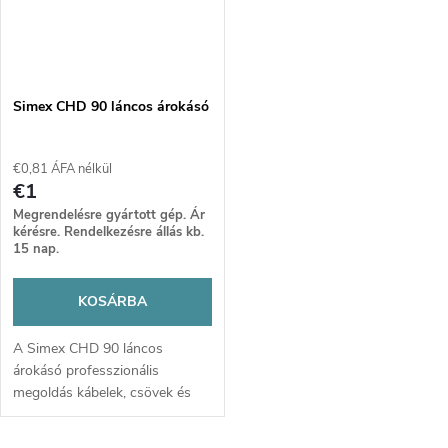
Simex CHD 90 láncos árokásó
€0,81 ÁFA nélkül
€1
Megrendelésre gyártott gép. Ár
kérésre. Rendelkezésre állás kb.
15 nap.
KOSÁRBA
A Simex CHD 90 láncos
árokásó professzionális
megoldás kábelek, csövek és
öntözőrendszerek gyors,
pontos árkolásához. Masszív