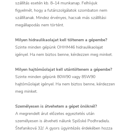
szállítás esetén kb. 8–14 munkanap. Felhívjuk
figyelmét, hogy a futárszolgálatok szombaton nem
szállítanak. Mindez érvényes, hacsak más szállítási
megállapodás nem történt.
Milyen hidraulikaolajat kell töltenem a gépembe?
Szinte minden gépünk OHHM46 hidraulikaolajat
igényel. Ha nem biztos benne, kérdezzen meg minket.
Milyen hajtóműolajat kell utántöltenem a gépembe?
Szinte minden gépünk 80W90 vagy 85W90
hajtóműolajat igényel. Ha nem biztos benne, kérdezzen
meg minket.
Személyesen is átvehetem a gépet önöknél?
A megrendelt árut előzetes egyeztetés után
személyesen is átveheti nálunk Spišské Podhradie/u.
Štefaniková 32/. A gyors ügyintézés érdekében hozza