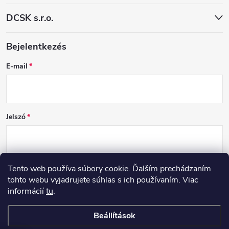
DCSK s.r.o.
Bejelentkezés
E-mail
Jelszó
Tento web používa súbory cookie. Ďalším prechádzaním
BEJELENTKEZÉS
tohto webu vyjadrujete súhlas s ich používaním. Viac
informácií
tu
.
Új regisztráció
Elfelejtett jelszó
Beállítások