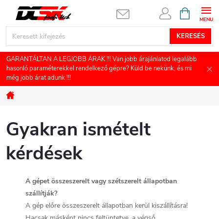
Ugrás
KOSÁR
a
fő
KERESÉS
tartalomhoz
GARANTÁLTAN A LEGJOBB ÁRAK !!! Van jobb árajánlatod legalább
hasonló paraméterekkel rendelkező gépre? Küld be nekünk, és mi
még jobb árat adunk !!!
Kezdőlap
Gyakran ismételt
kérdések
A gépet összeszerelt vagy szétszerelt állapotban
szállítják?
A gép előre összeszerelt állapotban kerül kiszállításra!
Hacsak másként nincs feltüntetve, a végső