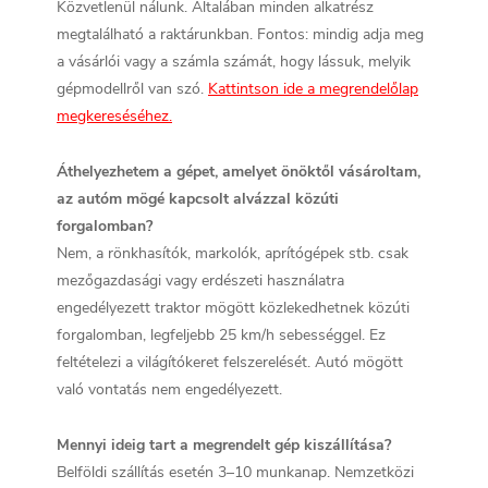
Közvetlenül nálunk. Általában minden alkatrész
megtalálható a raktárunkban. Fontos: mindig adja meg
a vásárlói vagy a számla számát, hogy lássuk, melyik
gépmodellről van szó.
Kattintson ide a megrendelőlap
megkereséséhez.
Áthelyezhetem a gépet, amelyet önöktől vásároltam,
az autóm mögé kapcsolt alvázzal közúti
forgalomban?
Nem, a rönkhasítók, markolók, aprítógépek stb. csak
mezőgazdasági vagy erdészeti használatra
engedélyezett traktor mögött közlekedhetnek közúti
forgalomban, legfeljebb 25 km/h sebességgel. Ez
feltételezi a világítókeret felszerelését. Autó mögött
való vontatás nem engedélyezett.
Mennyi ideig tart a megrendelt gép kiszállítása?
Belföldi szállítás esetén 3–10 munkanap. Nemzetközi