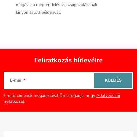
magával a megrendelés visszaigazolásának
kinyomtatott példányát.
Feliratkozás hírlevélre
L
E-mail
KÜLDÉS
á
E-mail címének megadásával Ön elfogadja, hogy
Adatvédelmi
b
nyilatkozat
.
l
é