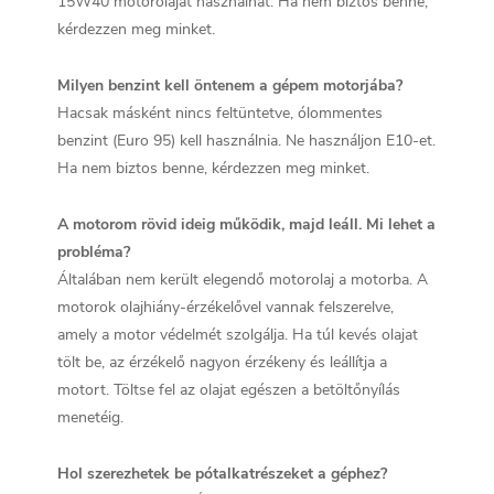
15W40 motorolajat használhat. Ha nem biztos benne,
kérdezzen meg minket.
Milyen benzint kell öntenem a gépem motorjába?
Hacsak másként nincs feltüntetve, ólommentes
benzint (Euro 95) kell használnia. Ne használjon E10-et.
Ha nem biztos benne, kérdezzen meg minket.
A motorom rövid ideig működik, majd leáll. Mi lehet a
probléma?
Általában nem került elegendő motorolaj a motorba. A
motorok olajhiány-érzékelővel vannak felszerelve,
amely a motor védelmét szolgálja. Ha túl kevés olajat
tölt be, az érzékelő nagyon érzékeny és leállítja a
motort. Töltse fel az olajat egészen a betöltőnyílás
menetéig.
Hol szerezhetek be pótalkatrészeket a géphez?