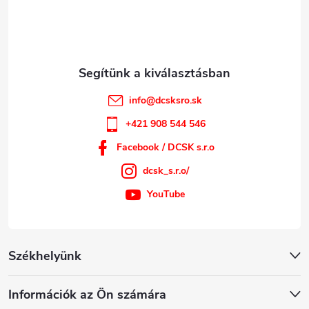
c
info
@
dcsksro.sk
+421 908 544 546
Facebook / DCSK s.r.o
dcsk_s.r.o/
YouTube
Székhelyünk
Információk az Ön számára