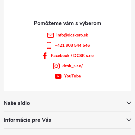
i
e
info
@
dcsksro.sk
+421 908 544 546
Facebook / DCSK s.r.o
dcsk_s.r.o/
YouTube
Naše sídlo
Informácie pre Vás