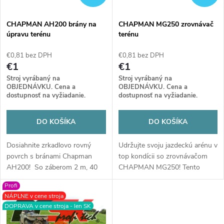
i
s
e
CHAPMAN AH200 brány na
CHAPMAN MG250 zrovnávač
úpravu terénu
terénu
p
p
€0,81 bez DPH
€0,81 bez DPH
r
€1
€1
r
Stroj vyrábaný na
Stroj vyrábaný na
o
OBJEDNÁVKU. Cena a
OBJEDNÁVKU. Cena a
dostupnosť na vyžiadanie.
dostupnosť na vyžiadanie.
o
d
DO KOŠÍKA
DO KOŠÍKA
d
u
Dosiahnite zrkadlovo rovný
Udržujte svoju jazdeckú arénu v
u
povrch s bránami Chapman
top kondícii so zrovnávačom
k
AH200! So záberom 2 m, 40
CHAPMAN MG250! Tento
k
pružinovými hrotmi a
robustný pomocník za
t
Profi
zhutňovacím valcom je
štvorkolku či traktor s 13 mm
NÁPLNE v cene stroja
t
expertom na jazdecké arény.
hrotmi a zadným valcom zaistí
DOPRAVA v cene stroja - len SK
o
Elektrický zdvih a 6 „S“ hrotov
dokonale rovný a zhutnený
zaručia profi výsledok za
povrch. Ideálny na piesok aj iné