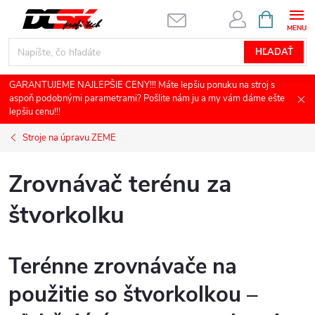
Prejsť
NÁKUPN
KOŠÍK
na
obsah
HĽADAŤ
GARANTUJEME NAJLEPŠIE CENY!!! Máte lepšiu ponuku na stroj s
aspoň podobnými parametrami? Pošlite nám ju a my vám dáme ešte
lepšiu cenu!!!
Stroje na úpravu ZEME
Zrovnávač terénu za
štvorkolku
Terénne zrovnávače na
použitie so štvorkolkou –