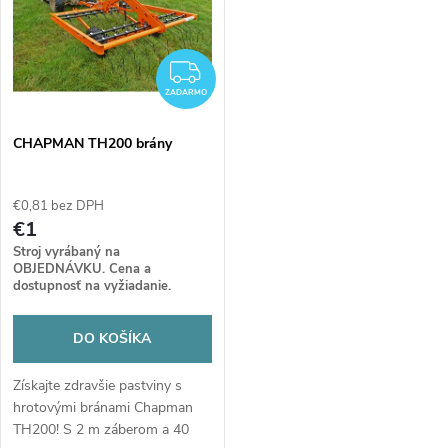
o
každým vozidlom. Investujte do
zmesi.
v
stroja, ktorý sa postará o
v
dokonalý terén!
ZADARMO
ZADARMO
CHAPMAN TH200 brány
€0,81 bez DPH
€1
Stroj vyrábaný na
OBJEDNÁVKU. Cena a
dostupnosť na vyžiadanie.
DO KOŠÍKA
Získajte zdravšie pastviny s
hrotovými bránami Chapman
TH200! S 2 m záberom a 40