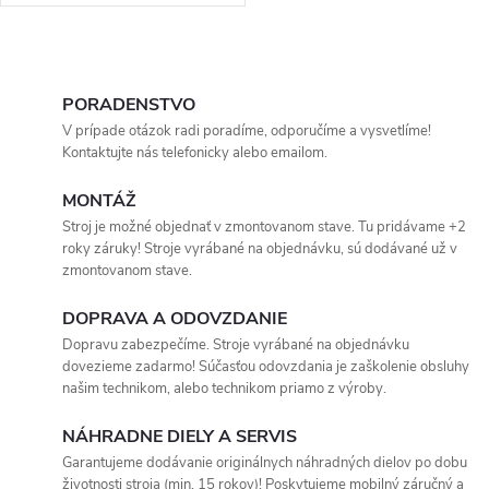
hrotmi dokonale prevzdušnia
pôdu a odstránia mach.
Elektrický 12V zdvih ovládate
O
priamo zo štvorkolky. Ideálne
na vyrovnanie terénu a rozbitie
v
PORADENSTVO
hnoja. Náš servis a zaškolenie
V prípade otázok radi poradíme, odporučíme a vysvetlíme!
l
sú zárukou vašej istoty!
Kontaktujte nás telefonicky alebo emailom.
á
MONTÁŽ
Stroj je možné objednať v zmontovanom stave. Tu pridávame +2
d
roky záruky! Stroje vyrábané na objednávku, sú dodávané už v
zmontovanom stave.
a
DOPRAVA A ODOVZDANIE
c
Dopravu zabezpečíme. Stroje vyrábané na objednávku
i
dovezieme zadarmo! Súčasťou odovzdania je zaškolenie obsluhy
našim technikom, alebo technikom priamo z výroby.
e
NÁHRADNE DIELY A SERVIS
p
Garantujeme dodávanie originálnych náhradných dielov po dobu
životnosti stroja (min. 15 rokov)! Poskytujeme mobilný záručný a