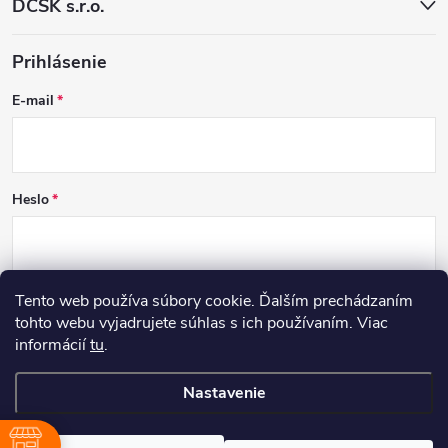
DCSK s.r.o.
Prihlásenie
E-mail
Heslo
Tento web používa súbory cookie. Ďalším prechádzaním
PRIHLÁSIŤ SA
tohto webu vyjadrujete súhlas s ich používaním. Viac
informácií
tu
.
Nová registrácia
Zabudnuté heslo
Nastavenie
Copyright 2026
DCSK
. Všetky práva vyhradené.