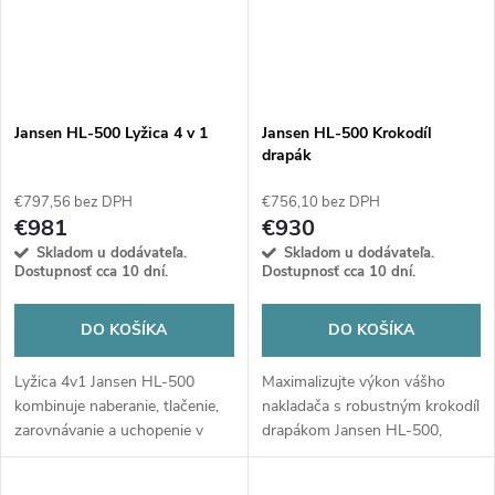
Jansen HL-500 Lyžica 4 v 1
Jansen HL-500 Krokodíl
drapák
€797,56 bez DPH
€756,10 bez DPH
€981
€930
Skladom u dodávateľa.
Skladom u dodávateľa.
Dostupnosť cca 10 dní.
Dostupnosť cca 10 dní.
DO KOŠÍKA
DO KOŠÍKA
Lyžica 4v1 Jansen HL-500
Maximalizujte výkon vášho
kombinuje naberanie, tlačenie,
nakladača s robustným krokodíl
zarovnávanie a uchopenie v
drapákom Jansen HL-500,
jednom profi nástroji. Šetrite
ktorý je ideálny na hnoj, siláž či
čas aj techniku. Maximalizujte
konáre. Silná hydraulika a pevná