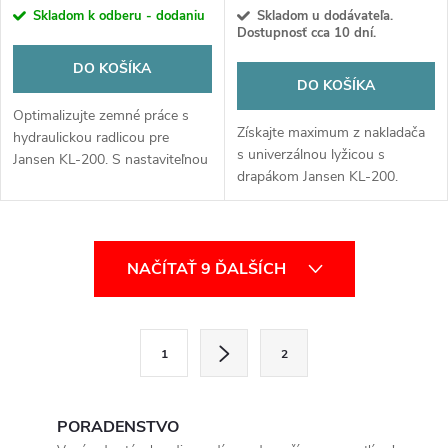
Skladom k odberu - dodaniu
Skladom u dodávateľa.
Dostupnosť cca 10 dní.
DO KOŠÍKA
DO KOŠÍKA
Optimalizujte zemné práce s
Získajte maximum z nakladača
hydraulickou radlicou pre
s univerzálnou lyžicou s
Jansen KL-200. S nastaviteľnou
drapákom Jansen KL-200.
šírkou 85 – 165 cm a
Ideálna na prenos voľného
robustnou konštrukciou je
materiálu aj pevné uchytenie
ideálna na presné vyrovnávanie
kmeňov či hnoja. Robustná sila
terénu.
O
pre váš úspech!
NAČÍTAŤ 9 ĎALŠÍCH
v
l
S
1
2
t
á
r
d
á
PORADENSTVO