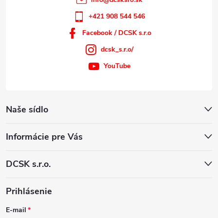
+421 908 544 546
Facebook / DCSK s.r.o
dcsk_s.r.o/
YouTube
Naše sídlo
Informácie pre Vás
DCSK s.r.o.
Prihlásenie
E-mail