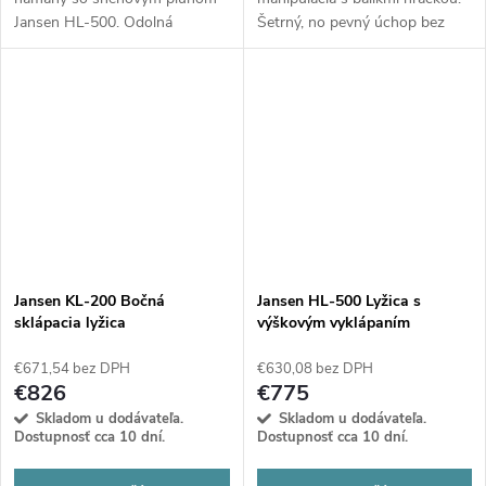
Jansen HL-500. Odolná
Šetrný, no pevný úchop bez
konštrukcia s gumovým britom
poškodenia fólie zaručuje
a nastaviteľným uhlom zaručí
efektivitu pri každom stohu.
čisté cesty i dvory.
Jansen KL-200 Bočná
Jansen HL-500 Lyžica s
sklápacia lyžica
výškovým vyklápaním
€671,54 bez DPH
€630,08 bez DPH
€826
€775
Skladom u dodávateľa.
Skladom u dodávateľa.
Dostupnosť cca 10 dní.
Dostupnosť cca 10 dní.