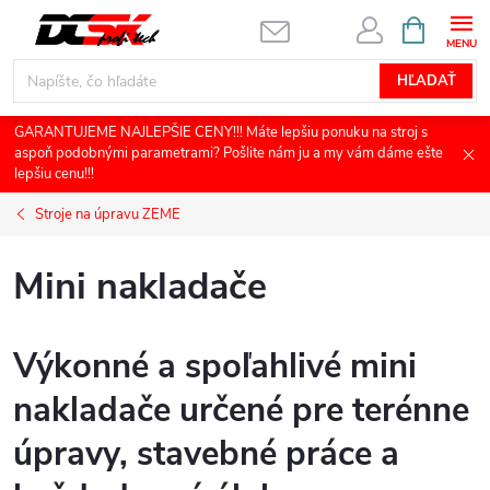
Prejsť
NÁKUPN
KOŠÍK
na
obsah
HĽADAŤ
GARANTUJEME NAJLEPŠIE CENY!!! Máte lepšiu ponuku na stroj s
aspoň podobnými parametrami? Pošlite nám ju a my vám dáme ešte
lepšiu cenu!!!
Stroje na úpravu ZEME
Mini nakladače
Výkonné a spoľahlivé mini
nakladače určené pre terénne
úpravy, stavebné práce a