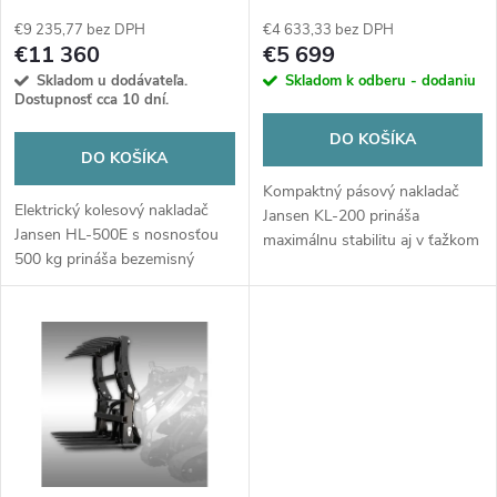
p
p
€9 235,77 bez DPH
€4 633,33 bez DPH
r
€11 360
€5 699
r
Skladom u dodávateľa.
Skladom k odberu - dodaniu
o
Dostupnosť cca 10 dní.
o
DO KOŠÍKA
d
DO KOŠÍKA
d
Kompaktný pásový nakladač
u
Elektrický kolesový nakladač
Jansen KL-200 prináša
Jansen HL-500E s nosnosťou
u
maximálnu stabilitu aj v ťažkom
500 kg prináša bezemisný
k
teréne, čím šetrí čas a námahu
výkon, 4x4 pohon a tichú
na stavbe či farme...
k
prevádzku až 6 hodín. Ideálna
t
voľba pre farmu či stavbu, ktorá
t
šetrí náklady aj životné
o
prostredie. Viac informácií
o
nájdete na dcsk.sk.
v
v