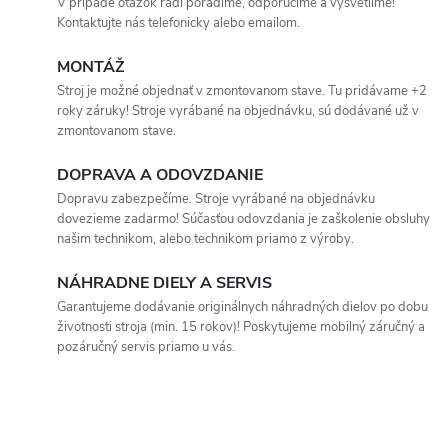
a
n
V prípade otázok radi poradíme, odporučíme a vysvetlíme!
Kontaktujte nás telefonicky alebo emailom.
k
c
o
MONTÁŽ
i
v
Stroj je možné objednať v zmontovanom stave. Tu pridávame +2
roky záruky! Stroje vyrábané na objednávku, sú dodávané už v
a
e
zmontovanom stave.
n
p
i
DOPRAVA A ODOVZDANIE
e
Dopravu zabezpečíme. Stroje vyrábané na objednávku
r
dovezieme zadarmo! Súčasťou odovzdania je zaškolenie obsluhy
našim technikom, alebo technikom priamo z výroby.
v
k
NÁHRADNE DIELY A SERVIS
Garantujeme dodávanie originálnych náhradných dielov po dobu
y
životnosti stroja (min. 15 rokov)! Poskytujeme mobilný záručný a
pozáručný servis priamo u vás.
v
ý