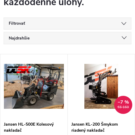
každodenné úlohy.
Filtrovať
R
Najdrahšie
a
Najlacnejšie
V
Najpredávanejšie
d
ý
Abecedne
e
p
n
i
–7 %
€6 160
i
s
e
Jansen HL-500E Kolesový
Jansen KL-200 Šmykom
nakladač
riadený nakladač