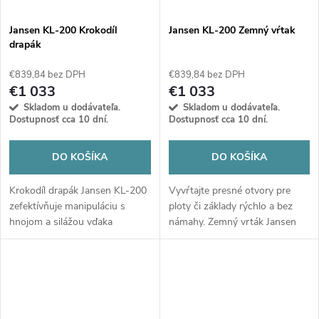
Jansen KL-200 Krokodíl
Jansen KL-200 Zemný vŕtak
drapák
€839,84 bez DPH
€839,84 bez DPH
€1 033
€1 033
Skladom u dodávateľa.
Skladom u dodávateľa.
Dostupnosť cca 10 dní.
Dostupnosť cca 10 dní.
DO KOŠÍKA
DO KOŠÍKA
Krokodíl drapák Jansen KL-200
Vyvŕtajte presné otvory pre
zefektívňuje manipuláciu s
ploty či základy rýchlo a bez
hnojom a silážou vďaka
námahy. Zemný vrták Jansen
robustnej konštrukcii a silnému
KL-200 so sadou 100 a 200
úchopu.
mm vrtákov je ideálnym profi
riešením pre váš nakladač.