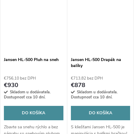
všestrannosť vášho nakladača!
konštrukcia zaistia maximálnu
efektivitu pri každom nasadení.
Jansen HL-500 Pluh na sneh
Jansen HL-500 Drapák na
balíky
€756,10 bez DPH
€713,82 bez DPH
€930
€878
Skladom u dodávateľa.
Skladom u dodávateľa.
Dostupnosť cca 10 dní.
Dostupnosť cca 10 dní.
DO KOŠÍKA
DO KOŠÍKA
Zbavte sa snehu rýchlo a bez
S kliešťami Jansen HL-500 je
námahy so snehovým pluhom
manipulácia s balíkmi hračkou!