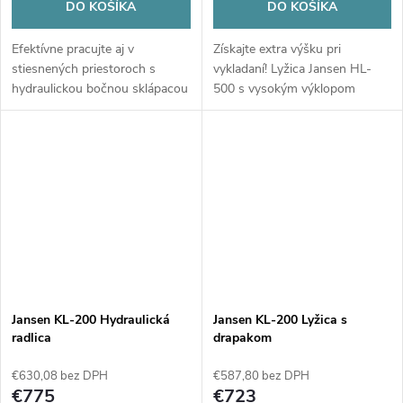
DO KOŠÍKA
DO KOŠÍKA
Efektívne pracujte aj v
Získajte extra výšku pri
stiesnených priestoroch s
vykladaní! Lyžica Jansen HL-
hydraulickou bočnou sklápacou
500 s vysokým výklopom
lyžicou Jansen KL-200. S
umožňuje plniť aj vysoké
objemom 130 l a presným
prívesy bez námahy, s
bočným výsypom je ideálna pre
robustnou konštrukciou a
stavbu i záhradu.
hladkým hydraulickým chodom.
Jansen KL-200 Hydraulická
Jansen KL-200 Lyžica s
radlica
drapakom
€630,08 bez DPH
€587,80 bez DPH
€775
€723