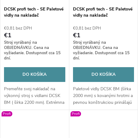
DCSK profi tech - SE Paletové
DCSK profi tech - SE Paletové
vidly na nakladač
vidly na nakladač
(mechanické) BM
(mechanické) BM
€0,81 bez DPH
€0,81 bez DPH
€1
€1
Stroj vyrábaný na
Stroj vyrábaný na
OBJEDNÁVKU. Cena na
OBJEDNÁVKU. Cena na
vyžiadanie. Dostupnosť cca 15
vyžiadanie. Dostupnosť cca 15
dní.
dní.
DO KOŠÍKA
DO KOŠÍKA
Premeňte svoj nakladač na
Paletové vidly DCSK BM (šírka
výkonný stroj s vidlami DCSK
2000 mm) s kovanými hrotmi a
BM ( šírka 2200 mm). Extrémna
pevnou konštrukciou prinášajú
pevnosť, kované hroty a
maximálnu stabilitu a bezpečnú
Profi
Profi
inteligentná konštrukcia
manipuláciu pre váš nakladač.
zaručia, že zvládnete viac práce
Profesionálne riešenie pre
za menej času. Investícia do
efektívnu každodennú prácu.
kvality, ktorá sa vám vráti v