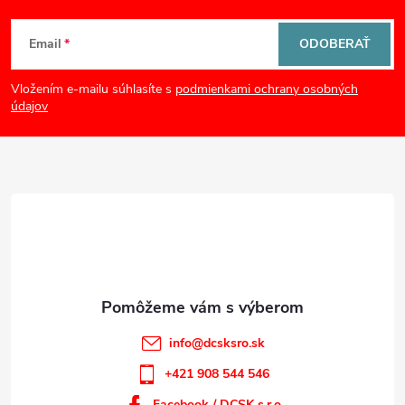
s
Z
u
Email
ODOBERAŤ
á
Vložením e-mailu súhlasíte s
podmienkami ochrany osobných
p
údajov
ä
t
i
e
info
@
dcsksro.sk
+421 908 544 546
Facebook / DCSK s.r.o