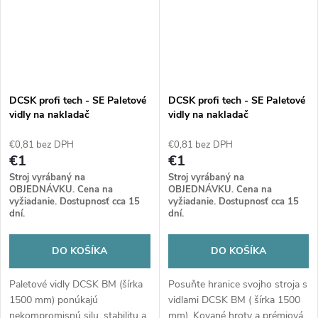
každej motohodine.
DCSK profi tech - SE Paletové
DCSK profi tech - SE Paletové
vidly na nakladač
vidly na nakladač
(mechanické) BM
(mechanické) BM
€0,81 bez DPH
€0,81 bez DPH
€1
€1
Stroj vyrábaný na
Stroj vyrábaný na
OBJEDNÁVKU. Cena na
OBJEDNÁVKU. Cena na
vyžiadanie. Dostupnosť cca 15
vyžiadanie. Dostupnosť cca 15
dní.
dní.
DO KOŠÍKA
DO KOŠÍKA
Paletové vidly DCSK BM (šírka
Posuňte hranice svojho stroja s
1500 mm) ponúkajú
vidlami DCSK BM ( šírka 1500
nekompromisnú silu, stabilitu a
mm). Kované hroty a prémiová