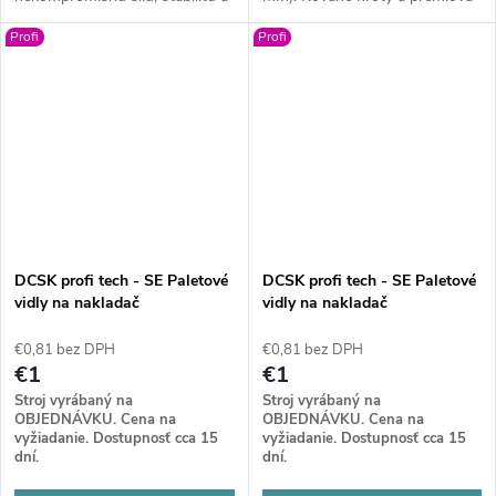
dlhú životnosť vďaka špičkovej
oceľ zaručujú nezlomnú
Profi
Profi
oceli. Ide o profesionálnu voľbu
odolnosť pri každodennom
pre najnáročnejšie výzvy na
nasadení.
stavbe či farme.
DCSK profi tech - SE Paletové
DCSK profi tech - SE Paletové
vidly na nakladač
vidly na nakladač
(mechanické) BM
(mechanické) BM
€0,81 bez DPH
€0,81 bez DPH
€1
€1
Stroj vyrábaný na
Stroj vyrábaný na
OBJEDNÁVKU. Cena na
OBJEDNÁVKU. Cena na
vyžiadanie. Dostupnosť cca 15
vyžiadanie. Dostupnosť cca 15
dní.
dní.