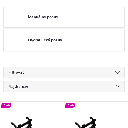
Manuálny posuv
Hydraulický posuv
Filtrovať
R
Najdrahšie
a
Najlacnejšie
V
Profi
Profi
Najpredávanejšie
d
ý
Abecedne