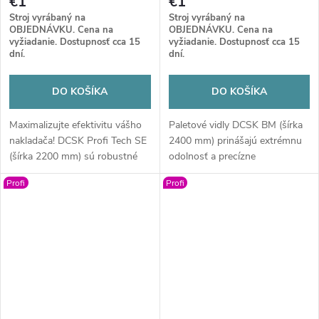
€1
€1
Stroj vyrábaný na
Stroj vyrábaný na
OBJEDNÁVKU. Cena na
OBJEDNÁVKU. Cena na
vyžiadanie. Dostupnosť cca 15
vyžiadanie. Dostupnosť cca 15
dní.
dní.
DO KOŠÍKA
DO KOŠÍKA
Maximalizujte efektivitu vášho
Paletové vidly DCSK BM (šírka
nakladača! DCSK Profi Tech SE
2400 mm) prinášajú extrémnu
(šírka 2200 mm) sú robustné
odolnosť a precízne
paletové vidly s kovanými
spracovanie pre bezpečnú a
Profi
Profi
hrotmi, navrhnuté pre náročné
rýchlu manipuláciu v každom
nasadenie. Jednoduchá úprava
teréne. Investujte do kvality,
rozstupu a precízna
ktorá zvýši výkon vášho
konštrukcia z nich robia profi
nakladača a ušetrí čas i
partnera pre vašu prácu.
techniku.