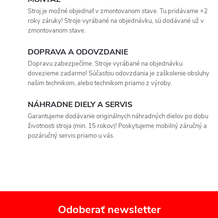
i
v
Stroj je možné objednať v zmontovanom stave. Tu pridávame +2
roky záruky! Stroje vyrábané na objednávku, sú dodávané už v
a
e
zmontovanom stave.
n
p
i
DOPRAVA A ODOVZDANIE
e
Dopravu zabezpečíme. Stroje vyrábané na objednávku
r
dovezieme zadarmo! Súčasťou odovzdania je zaškolenie obsluhy
našim technikom, alebo technikom priamo z výroby.
v
k
NÁHRADNE DIELY A SERVIS
Garantujeme dodávanie originálnych náhradných dielov po dobu
y
životnosti stroja (min. 15 rokov)! Poskytujeme mobilný záručný a
pozáručný servis priamo u vás.
v
ý
p
i
Odoberať newsletter