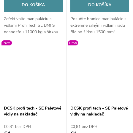
DO KOŠÍKA
DO KOŠÍKA
Zefektívnite manipuláciu s
Posuňte hranice manipulácie s
vidlami Profi Tech SE BM! S
extrémne silnými vidlami radu
nosnosťou 11000 kg a šírkou
BM so šírkou 1500 mm!
2400 mm. S nastaviteľným
Masívna konštrukcia s
Profi
Profi
rozstupom lyžín sú stvorené
nosnosťou až do 11 000 kg a
pre náročné nasadenie. Masívna
nastaviteľným rozstupom lyžín
konštrukcia zaručuje stabilitu a
je stvorená pre najťažšie
bezpečnosť pri každom zdvihu
nasadenie v priemysle a
na vašej farme či stavbe
stavebníctve.
DCSK profi tech - SE Paletové
DCSK profi tech - SE Paletové
vidly na nakladač
vidly na nakladač
(mechanické) BM
(mechanické) BM
€0,81 bez DPH
€0,81 bez DPH