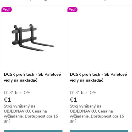
k
t
uchytením Atlas 35. Masívny
robustnou mechanickou
Profi
Profi
rám a nastaviteľné lyžiny
konštrukciou sú stvorené pre
t
zabezpečia spoľahlivú
najnáročnejšiu manipuláciu.
o
manipuláciu s paletami.
Nastaviteľný rozstup lyžín a
o
špičková odolnosť .
v
v
DCSK profi tech - SE Paletové
DCSK profi tech - SE Paletové
vidly na nakladač
vidly na nakladač
(mechanické) BM
(mechanické) BM
€0,81 bez DPH
€0,81 bez DPH
€1
€1
Stroj vyrábaný na
Stroj vyrábaný na
OBJEDNÁVKU. Cena na
OBJEDNÁVKU. Cena na
vyžiadanie. Dostupnosť cca 15
vyžiadanie. Dostupnosť cca 15
dní.
dní.