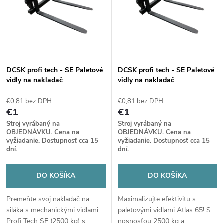
e
p
n
i
i
s
e
DCSK profi tech - SE Paletové
DCSK profi tech - SE Paletové
vidly na nakladač
vidly na nakladač
p
(mechanické) Atlas 35
(mechanické) Atlas 65
p
€0,81 bez DPH
€0,81 bez DPH
r
€1
€1
r
Stroj vyrábaný na
Stroj vyrábaný na
o
OBJEDNÁVKU. Cena na
OBJEDNÁVKU. Cena na
vyžiadanie. Dostupnosť cca 15
vyžiadanie. Dostupnosť cca 15
o
dní.
dní.
d
d
DO KOŠÍKA
DO KOŠÍKA
u
u
Premeňte svoj nakladač na
Maximalizujte efektivitu s
k
siláka s mechanickými vidlami
paletovými vidlami Atlas 65! S
Profi Tech SE (2500 kg) s
nosnosťou 2500 kg a