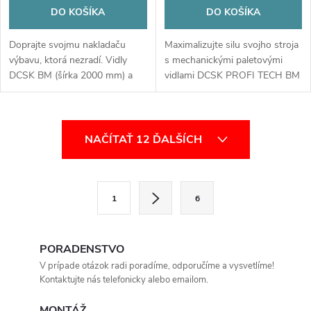
DO KOŠÍKA
DO KOŠÍKA
Doprajte svojmu nakladaču
Maximalizujte silu svojho stroja
výbavu, ktorá nezradí. Vidly
s mechanickými paletovými
DCSK BM (šírka 2000 mm) a
vidlami DCSK PROFI TECH BM
nostnosť 5000 kg. Kované
(šírka 1500 mm) a nosnosť
hroty sú synonymom pre
5000 kg. Kované hroty a
extrémnu životnosť a bezpečnú
prvotriedna oceľ zaručujú
O
manipuláciu. Špičková oceľ a
extrémnu odolnosť, bezpečnosť
NAČÍTAŤ 12 ĎALŠÍCH
precízne zvary pre tých, ktorí
a rýchlu manipuláciu pre
v
vyžadujú maximálny výkon v
každodenné profesionálne
l
každom teréne.
nasadenie.
S
1
6
t
á
r
d
á
PORADENSTVO
a
n
V prípade otázok radi poradíme, odporučíme a vysvetlíme!
Kontaktujte nás telefonicky alebo emailom.
k
c
o
MONTÁŽ