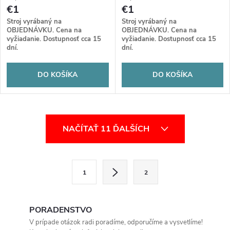
€1
€1
Stroj vyrábaný na
Stroj vyrábaný na
OBJEDNÁVKU. Cena na
OBJEDNÁVKU. Cena na
vyžiadanie. Dostupnosť cca 15
vyžiadanie. Dostupnosť cca 15
dní.
dní.
DO KOŠÍKA
DO KOŠÍKA
O
NAČÍTAŤ 11 ĎALŠÍCH
v
l
S
1
2
t
á
r
d
á
PORADENSTVO
a
n
V prípade otázok radi poradíme, odporučíme a vysvetlíme!