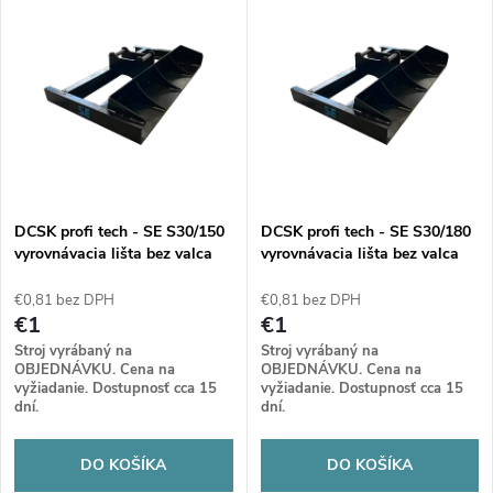
V
Najpredávanejšie
d
ý
Abecedne
e
p
n
i
i
s
e
DCSK profi tech - SE S30/150
DCSK profi tech - SE S30/180
vyrovnávacia lišta bez valca
vyrovnávacia lišta bez valca
p
1500
1500
p
€0,81 bez DPH
€0,81 bez DPH
r
€1
€1
r
Stroj vyrábaný na
Stroj vyrábaný na
o
OBJEDNÁVKU. Cena na
OBJEDNÁVKU. Cena na
vyžiadanie. Dostupnosť cca 15
vyžiadanie. Dostupnosť cca 15
o
dní.
dní.
d
d
DO KOŠÍKA
DO KOŠÍKA