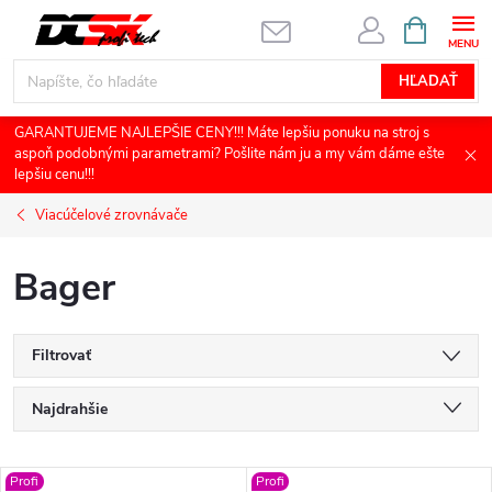
Prejsť
NÁKUPN
KOŠÍK
na
obsah
HĽADAŤ
GARANTUJEME NAJLEPŠIE CENY!!! Máte lepšiu ponuku na stroj s
aspoň podobnými parametrami? Pošlite nám ju a my vám dáme ešte
lepšiu cenu!!!
Viacúčelové zrovnávače
Bager
Filtrovať
R
Najdrahšie
a
Najlacnejšie
Profi
Profi