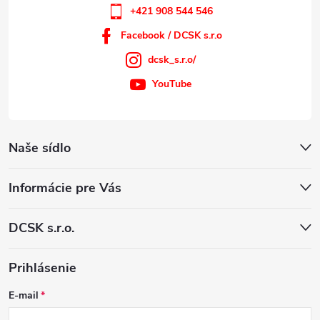
+421 908 544 546
Facebook / DCSK s.r.o
dcsk_s.r.o/
YouTube
Naše sídlo
Informácie pre Vás
DCSK s.r.o.
Prihlásenie
E-mail