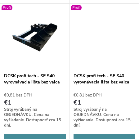
u
u
Profi
Profi
k
k
t
t
o
o
v
v
DCSK profi tech - SE S40
DCSK profi tech - SE S40
vyrovnávacia lišta bez valca
vyrovnávacia lišta bez valca
1500
2000
€0,81 bez DPH
€0,81 bez DPH
€1
€1
Stroj vyrábaný na
Stroj vyrábaný na
OBJEDNÁVKU. Cena na
OBJEDNÁVKU. Cena na
vyžiadanie. Dostupnosť cca 15
vyžiadanie. Dostupnosť cca 15
dní.
dní.