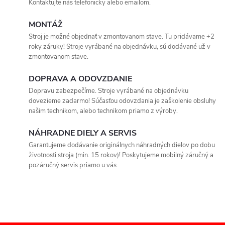
Kontaktujte nás telefonicky alebo emailom.
k
c
o
MONTÁŽ
i
v
Stroj je možné objednať v zmontovanom stave. Tu pridávame +2
roky záruky! Stroje vyrábané na objednávku, sú dodávané už v
a
e
zmontovanom stave.
n
p
i
DOPRAVA A ODOVZDANIE
e
Dopravu zabezpečíme. Stroje vyrábané na objednávku
r
dovezieme zadarmo! Súčasťou odovzdania je zaškolenie obsluhy
našim technikom, alebo technikom priamo z výroby.
v
k
NÁHRADNE DIELY A SERVIS
Garantujeme dodávanie originálnych náhradných dielov po dobu
y
životnosti stroja (min. 15 rokov)! Poskytujeme mobilný záručný a
pozáručný servis priamo u vás.
v
ý
p