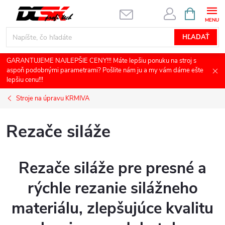
Prejsť
NÁKUPN
KOŠÍK
na
obsah
HĽADAŤ
GARANTUJEME NAJLEPŠIE CENY!!! Máte lepšiu ponuku na stroj s
aspoň podobnými parametrami? Pošlite nám ju a my vám dáme ešte
lepšiu cenu!!!
Stroje na úpravu KRMIVA
Rezače siláže
Rezače siláže pre presné a
rýchle rezanie silážneho
materiálu, zlepšujúce kvalitu