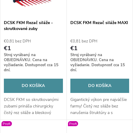
DCSK FKM Rezač siláže -
DCSK FKM Rezač siláže MAXI
skrutkované zuby
€0,81 bez DPH
€0,81 bez DPH
€1
€1
Stroj vyrábaný na
Stroj vyrábaný na
OBJEDNÁVKU. Cena na
OBJEDNÁVKU. Cena na
vyžiadanie. Dostupnosť cca 15
vyžiadanie. Dostupnosť cca 15
dní.
dní.
DO KOŠÍKA
DO KOŠÍKA
DCSK FKM so skrutkovanými
Gigantický výkon pre najväčšie
zubami prináša chirurgicky
farmy! Čistý rez siláže bez
čistý rez siláže a bleskový
narušenia štruktúry a s
servis priamo v teréne. Odolná
minimálnymi stratami. Masívna
Profi
Profi
konštrukcia, ktorá drží krok s
konštrukcia a obrovský záber,
vaším tempom a šetrí náklady
ktorý skráti čas kŕmenia na