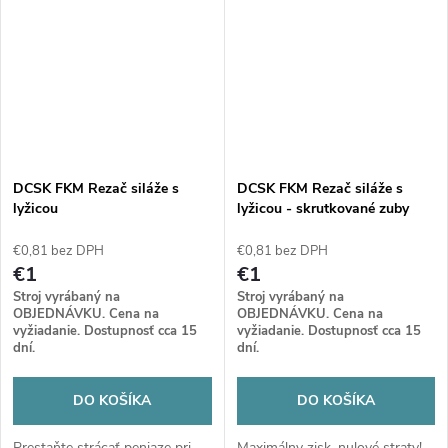
na údržbu.
minimum.
DCSK FKM Rezač siláže s
DCSK FKM Rezač siláže s
lyžicou
lyžicou - skrutkované zuby
€0,81 bez DPH
€0,81 bez DPH
€1
€1
Stroj vyrábaný na
Stroj vyrábaný na
OBJEDNÁVKU. Cena na
OBJEDNÁVKU. Cena na
vyžiadanie. Dostupnosť cca 15
vyžiadanie. Dostupnosť cca 15
dní.
dní.
DO KOŠÍKA
DO KOŠÍKA
Prestaňte strácať peniaze pri
Maximálny zisk, nulové straty!