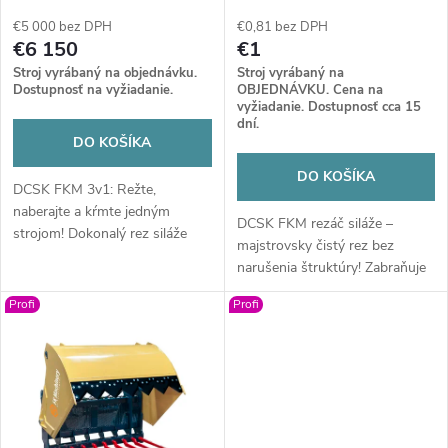
p
p
€5 000 bez DPH
€0,81 bez DPH
r
€6 150
€1
r
Stroj vyrábaný na objednávku.
Stroj vyrábaný na
o
Dostupnosť na vyžiadanie.
OBJEDNÁVKU. Cena na
vyžiadanie. Dostupnosť cca 15
o
dní.
d
DO KOŠÍKA
d
DO KOŠÍKA
u
DCSK FKM 3v1: Režte,
naberajte a kŕmte jedným
u
DCSK FKM rezáč siláže –
strojom! Dokonalý rez siláže
k
majstrovsky čistý rez bez
bez strát a maximálna úspora
k
narušenia štruktúry! Zabraňuje
času. Revolučné riešenie, ktoré
t
druhotnej fermentácii a
nahradí viacero adaptérov a
Profi
Profi
minimalizuje straty krmiva.
t
zefektívni vašu prácu na farme.
Odolná konštrukcia a hladký
o
chod pre každodenný výkon na
o
vašej farme.
v
v