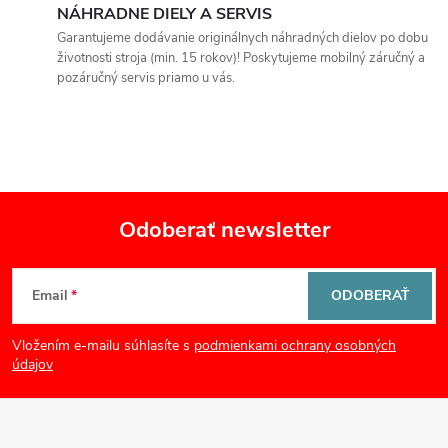
NÁHRADNE DIELY A SERVIS
p
Garantujeme dodávanie originálnych náhradných dielov po dobu
životnosti stroja (min. 15 rokov)! Poskytujeme mobilný záručný a
r
pozáručný servis priamo u vás.
v
k
y
Odoberať newsletter
v
Z
ý
Email
ODOBERAŤ
p
á
Vložením e-mailu súhlasíte s
podmienkami ochrany osobných
i
p
údajov
s
ä
u