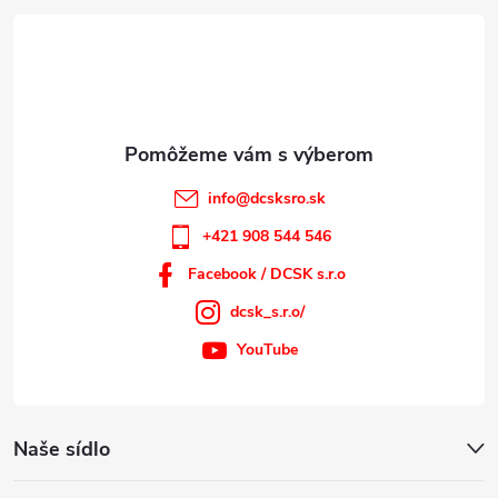
t
i
e
info
@
dcsksro.sk
+421 908 544 546
Facebook / DCSK s.r.o
dcsk_s.r.o/
YouTube
Naše sídlo