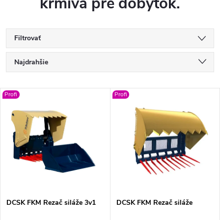
krmiva pre dobytok.
Filtrovať
R
Najdrahšie
a
Najlacnejšie
V
Profi
Profi
Najpredávanejšie
d
ý
Abecedne
e
p
n
i
i
s
e
DCSK FKM Rezač siláže 3v1
DCSK FKM Rezač siláže