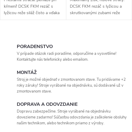
kŕmení! DCSK FKM rezáč s
DCSK FKM rezáč s lyžicou a
lyžicou reže siláž čisto a vďaka
skrutkovanými zubami reže
plnému dnu nevytratíte ani
čisto a naberá do posledného
gram krmiva. Maximálna
gramu. Poškodený zub
hygiena krmiska, žiadna
vymeníte za minútu priamo na
O
druhotná fermentácia a
poli. Investícia do plynulého
blesková práca. Investícia, ktorá
kŕmenia bez zbytočných
v
PORADENSTVO
sa vráti v každom súste!
prestojov!
V prípade otázok radi poradíme, odporučíme a vysvetlíme!
l
Kontaktujte nás telefonicky alebo emailom.
á
MONTÁŽ
Stroj je možné objednať v zmontovanom stave. Tu pridávame +2
d
roky záruky! Stroje vyrábané na objednávku, sú dodávané už v
zmontovanom stave.
a
DOPRAVA A ODOVZDANIE
c
Dopravu zabezpečíme. Stroje vyrábané na objednávku
i
dovezieme zadarmo! Súčasťou odovzdania je zaškolenie obsluhy
našim technikom, alebo technikom priamo z výroby.
e