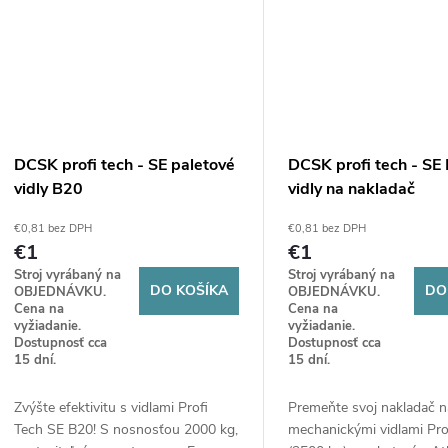
DCSK profi tech - SE paletové
DCSK profi tech - SE
vidly B20
vidly na nakladač
(mechanické) Atlas 3
€0,81 bez DPH
€0,81 bez DPH
€1
€1
Stroj vyrábaný na
Stroj vyrábaný na
DO KOŠÍKA
DO
OBJEDNÁVKU.
OBJEDNÁVKU.
Cena na
Cena na
vyžiadanie.
vyžiadanie.
Dostupnosť cca
Dostupnosť cca
15 dní.
15 dní.
Zvýšte efektivitu s vidlami Profi
Premeňte svoj nakladač na
Tech SE B20! S nosnosťou 2000 kg,
mechanickými vidlami Pro