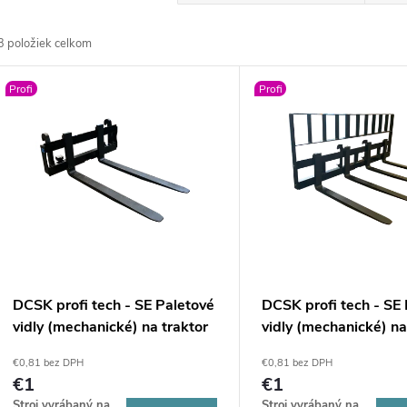
a
3
položiek celkom
d
V
Profi
Profi
e
ý
n
p
e
s
p
p
DCSK profi tech - SE Paletové
DCSK profi tech - SE
r
vidly (mechanické) na traktor
vidly (mechanické) na
r
EURO
SMS
€0,81 bez DPH
€0,81 bez DPH
o
€1
€1
o
Stroj vyrábaný na
Stroj vyrábaný na