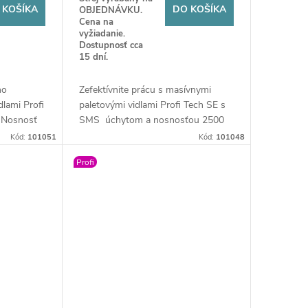
 KOŠÍKA
DO KOŠÍKA
OBJEDNÁVKU.
Cena na
vyžiadanie.
Dostupnosť cca
15 dní.
ho
Zefektívnite prácu s masívnymi
dlami Profi
paletovými vidlami Profi Tech SE s
 Nosnosť
SMS úchytom a nosnosťou 2500
žiny
kg. Nastaviteľné lyžiny a špičková
Kód:
101051
Kód:
101048
ečnú
odolnosť zaručujú bezpečnú
Profi
k
manipuláciu na farme.
er, ktorý
mienky na