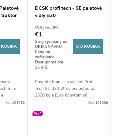
 Paletové
DCSK profi tech - SE paletové
 traktor
vidly B20
€0,81 bez DPH
€1
Stroj vyrábaný na
 KOŠÍKA
DO KOŠÍKA
OBJEDNÁVKU.
Cena na
vyžiadanie.
Dostupnosť cca
15 dní.
ívnymi
Posuňte hranice s vidlami Profi
Tech SE s
Tech SE B20-2! S nosnosťou až
 a
2500 kg a Euro úchytom sú
 zaručujú
stvorené pre najťažšie náklady na
Kód:
101052
Kód:
101006
 každej
farme. Masívna konštrukcia a
Profi
 váš čas aj
nastaviteľné lyžiny zaručia stabilitu a
bezpečnosť pri každom zdvihu.