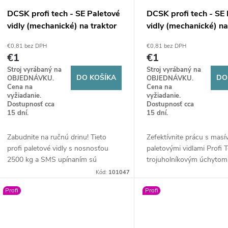
DCSK profi tech - SE Paletové
DCSK profi tech - SE
vidly (mechanické) na traktor
vidly (mechanické) na
SMS
Trojuholníkový držiak
€0,81 bez DPH
€0,81 bez DPH
€1
€1
Stroj vyrábaný na
Stroj vyrábaný na
DO KOŠÍKA
DO
OBJEDNÁVKU.
OBJEDNÁVKU.
Cena na
Cena na
vyžiadanie.
vyžiadanie.
Dostupnosť cca
Dostupnosť cca
15 dní.
15 dní.
Zabudnite na ručnú drinu! Tieto
Zefektívnite prácu s mas
profi paletové vidly s nosnosťou
paletovými vidlami Profi 
2500 kg a SMS upínaním sú
trojuholníkovým úchytom
povinnou výbavou pre váš nakladač.
nosnosťou 2500 kg, ktoré
Kód:
101047
Nastavte si rozstup lyžín presne
bezpečnú manipuláciu na
Profi
Profi
podľa potreby a manipulujte s
farme. Kvalita, ktorá šetrí
paletami či balíkmi bezpečne a
chrbát!
bleskovo.