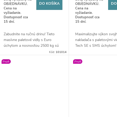
d
DO KOŠÍKA
DO
OBJEDNÁVKU.
OBJEDNÁVKU.
d
Cena na
Cena na
vyžiadanie.
vyžiadanie.
u
Dostupnosť cca
Dostupnosť cca
u
15 dní.
15 dní.
k
k
Zabudnite na ručnú drinu! Tieto
Maximalizujte výkon svoj
masívne paletové vidly s Euro
nakladača s paletovými vi
t
úchytom a nosnosťou 2500 kg sú
Tech SE s SMS úchytom!
t
povinnou výbavou pre každý
2500 kg a nastaviteľné ly
Kód:
101014
o
moderný traktor. Nastavte si
zabezpečia rýchlu a bezp
o
Profi
Profi
rozstup lyžín podľa potreby a
manipuláciu s akýmkoľve
v
manipulujte s paletami či balíkmi
nákladom. Robustný partn
v
bezpečne a bleskovo.
zvládne aj najtvrdšie pod
farme!