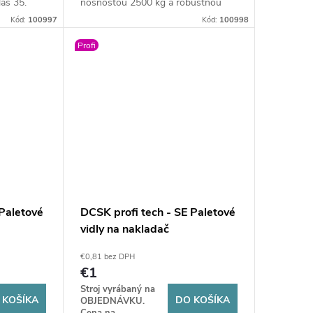
las 35.
nosnosťou 2500 kg a robustnou
é lyžiny
mechanickou konštrukciou sú
Kód:
100997
Kód:
100998
ipuláciu s
stvorené pre najnáročnejšiu
Profi
manipuláciu. Nastaviteľný rozstup
lyžín a špičková odolnosť .
 Paletové
DCSK profi tech - SE Paletové
vidly na nakladač
(mechanické) BM
€0,81 bez DPH
€1
Stroj vyrábaný na
 KOŠÍKA
DO KOŠÍKA
OBJEDNÁVKU.
Cena na