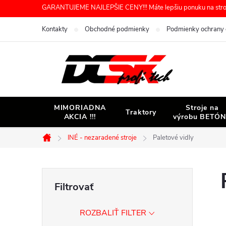
Prejsť
GARANTUJEME NAJLEPŠIE CENY!!! Máte lepšiu ponuku na stroj 
na
Kontakty
Obchodné podmienky
Podmienky ochrany 
obsah
MIMORIADNA
Stroje na
Traktory
AKCIA !!!
výrobu BETÓ
INÉ - nezaradené stroje
Paletové vidly
Domov
B
o
ROZBALIŤ FILTER