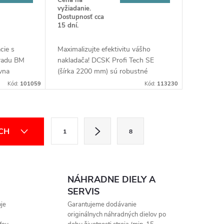
vyžiadanie.
Dostupnosť cca
15 dní.
cie s
Maximalizujte efektivitu vášho
 radu BM
nakladača! DCSK Profi Tech SE
vna
(šírka 2200 mm) sú robustné
až do 11
paletové vidly s kovanými hrotmi,
Kód:
101059
Kód:
113230
rozstupom
navrhnuté pre náročné nasadenie.
žšie
Jednoduchá úprava rozstupu a
precízna konštrukcia z nich robia
S
profi partnera pre vašu prácu.
ÍCH
1
8
t
r
á
NÁHRADNE DIELY A
n
SERVIS
k
je
Garantujeme dodávanie
originálnych náhradných dielov po
o