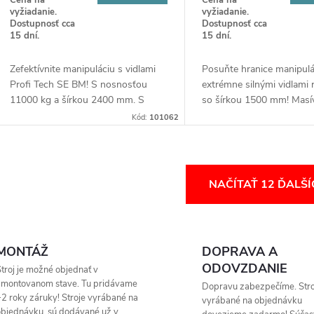
vyžiadanie.
vyžiadanie.
Dostupnosť cca
Dostupnosť cca
15 dní.
15 dní.
Zefektívnite manipuláciu s vidlami
Posuňte hranice manipulá
Profi Tech SE BM! S nosnosťou
extrémne silnými vidlami
11000 kg a šírkou 2400 mm. S
so šírkou 1500 mm! Masí
nastaviteľným rozstupom lyžín sú
konštrukcia s nosnosťou 
Kód:
101062
stvorené pre náročné nasadenie.
000 kg a nastaviteľným 
Masívna konštrukcia zaručuje
lyžín je stvorená pre najťa
stabilitu a bezpečnosť pri každom
nasadenie v priemysle a
O
zdvihu na vašej farme či stavbe
stavebníctve.
NAČÍTAŤ 12 ĎALŠ
v
MONTÁŽ
DOPRAVA A
á
ODOVZDANIE
troj je možné objednať v
d
zmontovanom stave. Tu pridávame
Dopravu zabezpečíme. Stro
2 roky záruky! Stroje vyrábané na
vyrábané na objednávku
bjednávku, sú dodávané už v