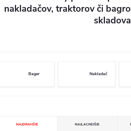
nakladačov, traktorov či bagrov
skladova
Bager
Nakladač
R
NAJDRAHŠIE
NAJLACNEJŠIE