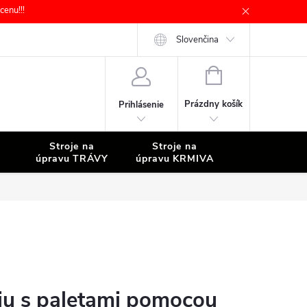
enu!!!
Slovenčina
NÁKUPNÝ
KOŠÍK
Prázdny košík
Prihlásenie
Stroje na
Stroje na
Stroje na
úpravu TRÁVY
úpravu KRMIVA
ČISTENIE
ciu s paletami pomocou