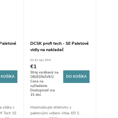
 Paletové
DCSK profi tech - SE Paletové
vidly na nakladač
5
(mechanické) Atlas 65
€0,81 bez DPH
€1
Stroj vyrábaný na
 KOŠÍKA
DO KOŠÍKA
OBJEDNÁVKU.
Cena na
vyžiadanie.
Dostupnosť cca
15 dní.
 siláka s
Maximalizujte efektivitu s
fi Tech SE
paletovými vidlami Atlas 65! S