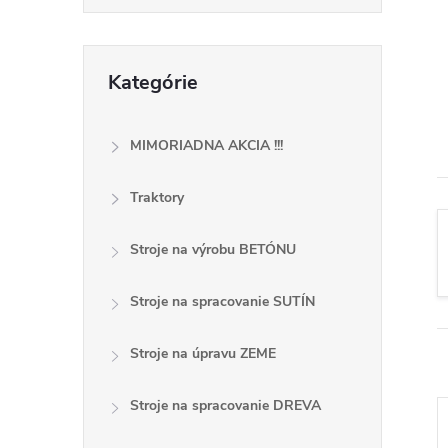
č
n
Preskočiť
Kategórie
kategórie
ý
p
MIMORIADNA AKCIA !!!
a
Traktory
n
Stroje na výrobu BETÓNU
e
Stroje na spracovanie SUTÍN
l
Stroje na úpravu ZEME
Stroje na spracovanie DREVA