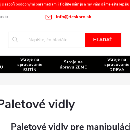
s aspoň podobnými parametrami? Pošlite nám ju a my vám dáme ešte lepšiu c
info@dcsksro.sk
osobných údajov
Reklamačné podmienky
Odstúpenie od zmluvy
HĽADAŤ
Stroje na
Stroje na
Stroje na
spracovanie
spracovanie
NU
úpravu ZEME
SUTÍN
DREVA
Paletové vidly
Paletové vidly pre manipulá