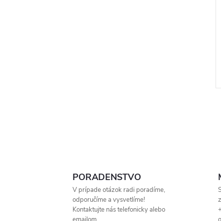
l
PORADENSTVO
V prípade otázok radi poradíme,
S
odporučíme a vysvetlíme!
Kontaktujte nás telefonicky alebo
+
emailom.
o