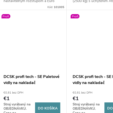
nastaviteľným rozstupom a Euro
(2500 kg) s uchytením At
úchytom sú tieto robustné paletové
Masívny rám a nastaviteľn
Kód:
101005
vidly ideálnym pomocníkom aj do
zabezpečia spoľahlivú man
Profi
Profi
ťažkého terénu.
paletami.
DCSK profi tech - SE Paletové
DCSK profi tech - SE
vidly na nakladač
vidly na nakladač
(mechanické) BM
(mechanické) BM
€0,81 bez DPH
€0,81 bez DPH
€1
€1
Stroj vyrábaný na
Stroj vyrábaný na
DO KOŠÍKA
DO
OBJEDNÁVKU.
OBJEDNÁVKU.
Cena na
Cena na