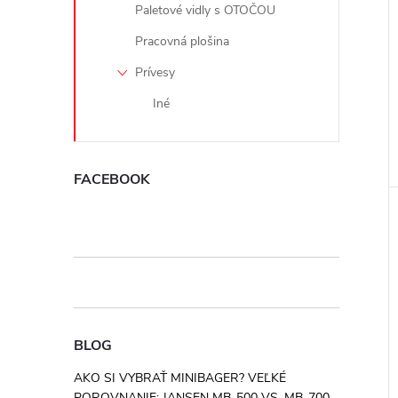
Paletové vidly s OTOČOU
Pracovná plošina
Prívesy
Iné
FACEBOOK
BLOG
AKO SI VYBRAŤ MINIBAGER? VEĽKÉ
POROVNANIE: JANSEN MB-500 VS. MB-700