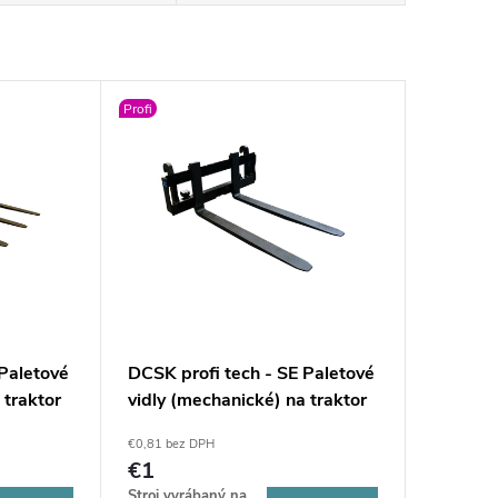
Profi
 Paletové
DCSK profi tech - SE Paletové
 traktor
vidly (mechanické) na traktor
SMS
€0,81 bez DPH
€1
Stroj vyrábaný na