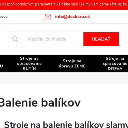
s aspoň podobnými parametrami? Pošlite nám ju a my vám dáme ešte lepšiu c
info@dcsksro.sk
osobných údajov
Reklamačné podmienky
Odstúpenie od zmluvy
HĽADAŤ
Stroje na
Stroje na
Stroje na
spracovanie
spracovanie
NU
úpravu ZEME
SUTÍN
DREVA
Balenie balíkov
Stroje na balenie balíkov slam