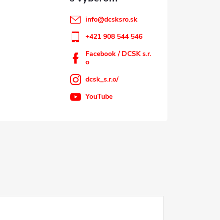
info
@
dcsksro.sk
+421 908 544 546
Facebook / DCSK s.r.
o
dcsk_s.r.o/
YouTube