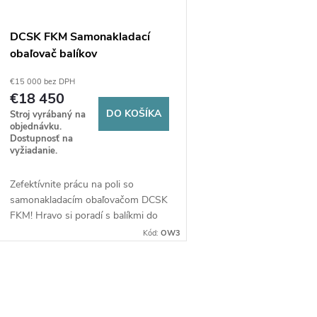
s
p
p
DCSK FKM Samonakladací
r
obaľovač balíkov
r
€15 000 bez DPH
o
€18 450
o
DO KOŠÍKA
Stroj vyrábaný na
d
objednávku.
d
Dostupnosť na
vyžiadanie.
u
u
Zefektívnite prácu na poli so
k
samonakladacím obaľovačom DCSK
k
FKM! Hravo si poradí s balíkmi do
t
priemeru 1800 mm a hmotnosti
Kód:
OW3
t
1150 kg už pri výkone 30 HP.
Masívna konštrukcia a plynulé
o
obaľovanie zabezpečia
o
O
profesionálnu ochranu vašich
v
balíkov. Investujte do sily, ktorá vás