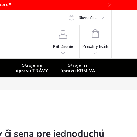
enu!!!
Slovenčina
NÁKUPNÝ
KOŠÍK
Prázdny košík
Prihlásenie
Stroje na
Stroje na
Stroje na
úpravu TRÁVY
úpravu KRMIVA
ČISTENIE
y či sena pre jednoduchú