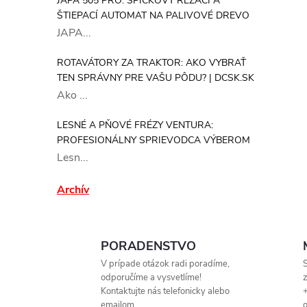
JAPA 505 PRO: ŠPIČKOVÝ REZACÍ A
ŠTIEPACÍ AUTOMAT NA PALIVOVÉ DREVO
JAPA...
ROTAVÁTORY ZA TRAKTOR: AKO VYBRAŤ
TEN SPRÁVNY PRE VAŠU PÔDU? | DCSK.SK
Ako ...
LESNÉ A PŇOVÉ FRÉZY VENTURA:
i
PROFESIONÁLNY SPRIEVODCA VÝBEROM
Lesn...
Archív
PORADENSTVO
V prípade otázok radi poradíme,
S
odporučíme a vysvetlíme!
Kontaktujte nás telefonicky alebo
+
emailom.
o