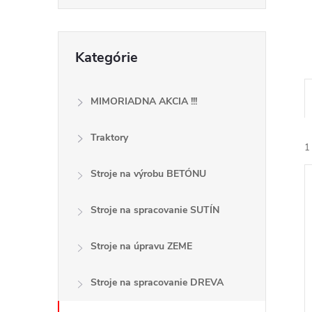
č
n
Preskočiť
Kategórie
kategórie
ý
p
MIMORIADNA AKCIA !!!
a
Traktory
1
n
Stroje na výrobu BETÓNU
e
Stroje na spracovanie SUTÍN
l
Stroje na úpravu ZEME
i
i
Stroje na spracovanie DREVA