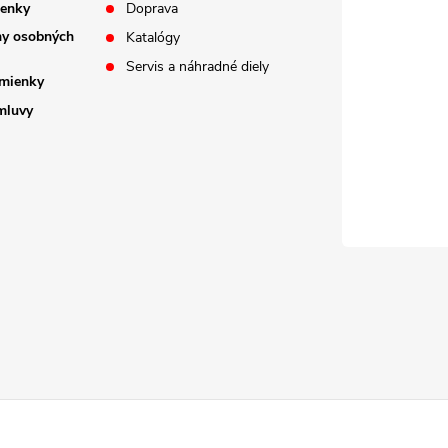
enky
Doprava
ny osobných
Katalógy
Servis a náhradné diely
mienky
mluvy