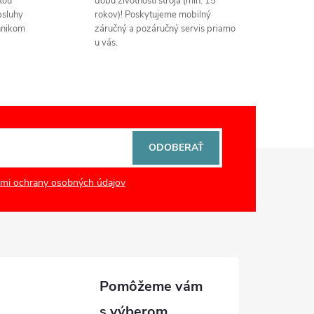
ťou
dobu životnosti stroja (min. 15
bsluhy
rokov)! Poskytujeme mobilný
hnikom
záručný a pozáručný servis priamo
u vás.
ODOBERAŤ
mi ochrany osobných údajov