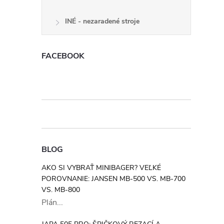
l
INÉ - nezaradené stroje
FACEBOOK
i
BLOG
AKO SI VYBRAŤ MINIBAGER? VEĽKÉ
r
POROVNANIE: JANSEN MB-500 VS. MB-700
VS. MB-800
Plán...