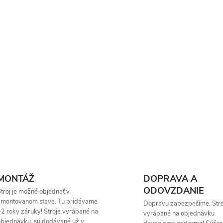
k
y
v
ý
p
s
u
MONTÁŽ
DOPRAVA A
ODOVZDANIE
troj je možné objednať v
zmontovanom stave. Tu pridávame
Dopravu zabezpečíme. Stro
2 roky záruky! Stroje vyrábané na
vyrábané na objednávku
bjednávku, sú dodávané už v