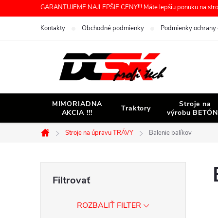
Prejsť
GARANTUJEME NAJLEPŠIE CENY!!! Máte lepšiu ponuku na stroj 
na
Kontakty
Obchodné podmienky
Podmienky ochrany 
obsah
MIMORIADNA
Stroje na
Traktory
AKCIA !!!
výrobu BETÓ
Stroje na úpravu TRÁVY
Balenie balíkov
Domov
B
o
ROZBALIŤ FILTER