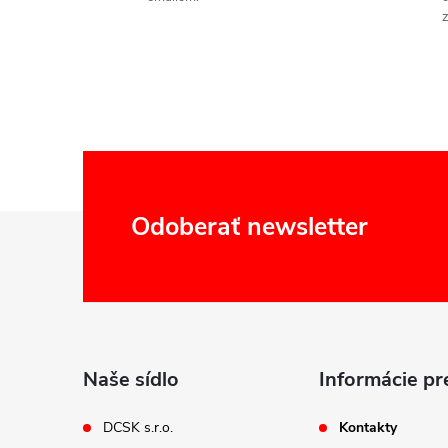
Z
Odoberať newsletter
á
p
ä
Naše sídlo
Informácie pr
t
DCSK s.r.o.
Kontakty