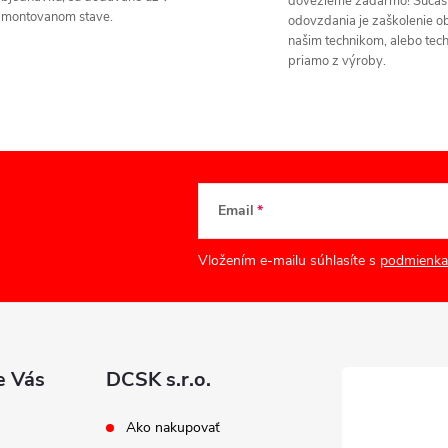
dovezieme zadarmo! Súčas
zmontovanom stave.
odovzdania je zaškolenie o
našim technikom, alebo tec
priamo z výroby.
Email
Vložením e-mailu súhlasíte s
podmienka
e Vás
DCSK s.r.o.
Ako nakupovať