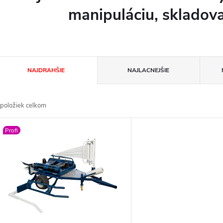
manipuláciu, skladova
R
NAJDRAHŠIE
NAJLACNEJŠIE
a
položiek celkom
d
V
Profi
e
ý
n
p
e