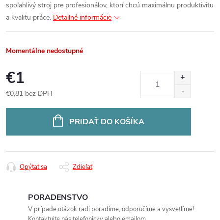
spoľahlivý stroj pre profesionálov, ktorí chcú maximálnu produktivitu
a kvalitu práce.
Detailné informácie
Momentálne nedostupné
€1
€0,81 bez DPH
Jednotková
cena:
PRIDAŤ DO KOŠÍKA
Opýtať sa
Zdieľať
PORADENSTVO
V prípade otázok radi poradíme, odporučíme a vysvetlíme!
Kontaktujte nás telefonicky alebo emailom.