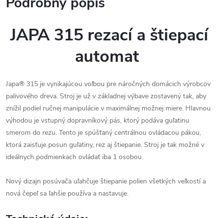
Podrobný popis
JAPA 315 rezací a štiepací
automat
Japa® 315 je vynikajúcou voľbou pre náročných domácich výrobcov
palivového dreva. Stroj je už v základnej výbave zostavený tak, aby
znížil podiel ručnej manipulácie v maximálnej možnej miere. Hlavnou
výhodou je vstupný dopravníkový pás, ktorý podáva guľatinu
smerom do rezu. Tento je spúšťaný centrálnou ovládacou pákou,
ktorá zaisťuje posun guľatiny, rez aj štiepanie. Stroj je tak možné v
ideálnych podmienkach ovládať iba 1 osobou.
Nový dizajn posúvača uľahčuje štiepanie polien všetkých veľkostí a
nová čepeľ sa ľahšie používa a nastavuje.