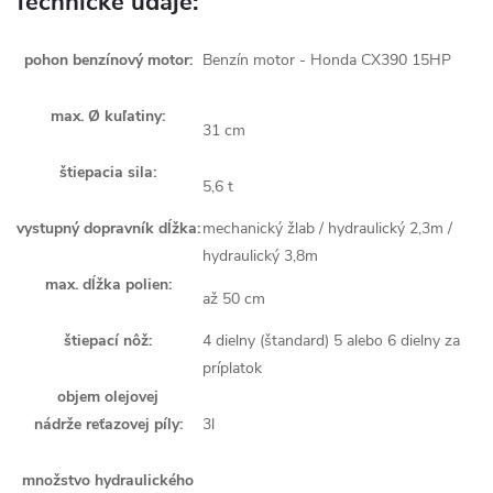
Technické údaje:
pohon benzínový motor:
Benzín motor - Honda CX390 15HP
max. Ø kuľatiny:
31 cm
štiepacia sila:
5,6 t
vystupný dopravník dĺžka:
mechanický žlab / hydraulický 2,3m /
hydraulický 3,8m
max. dĺžka polien:
až 50 cm
štiepací nôž:
4 dielny (štandard) 5 alebo 6 dielny za
príplatok
objem olejovej
nádrže reťazovej píly:
3l
množstvo hydraulického