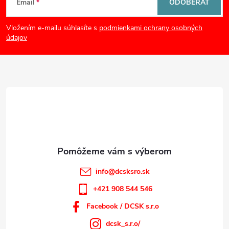
Email
ODOBERAŤ
á
Vložením e-mailu súhlasíte s
podmienkami ochrany osobných
p
údajov
ä
t
i
e
info
@
dcsksro.sk
+421 908 544 546
Facebook / DCSK s.r.o
dcsk_s.r.o/