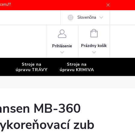
enu!!!
Slovenčina
NÁKUPNÝ
KOŠÍK
Prázdny košík
Prihlásenie
Stroje na
Stroje na
Stroje na
úpravu TRÁVY
úpravu KRMIVA
ČISTENIE
ansen MB-360
ykoreňovací zub