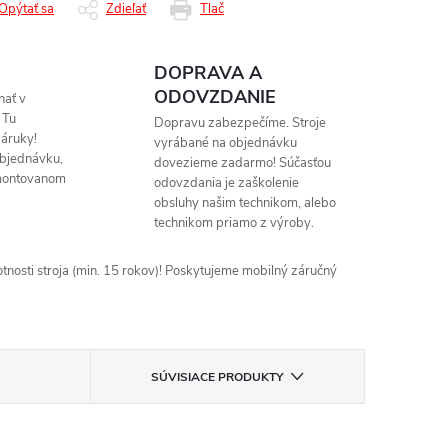
Opýtať sa
Zdieľať
Tlač
DOPRAVA A
ODOVZDANIE
nať v
 Tu
Dopravu zabezpečíme. Stroje
áruky!
vyrábané na objednávku
objednávku,
dovezieme zadarmo! Súčasťou
montovanom
odovzdania je zaškolenie
obsluhy našim technikom, alebo
technikom priamo z výroby.
nosti stroja (min. 15 rokov)! Poskytujeme mobilný záručný
SÚVISIACE PRODUKTY