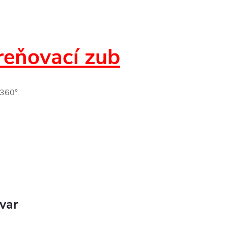
eňovací zub
-360°.
ovar