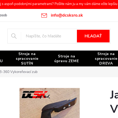
s aspoň podobnými parametrami? Pošlite nám ju a my vám dáme ešte lepšiu c
info@dcsksro.sk
osobných údajov
Reklamačné podmienky
Odstúpenie od zmluvy
HĽADAŤ
Stroje na
Stroje na
Stroje na
spracovanie
spracovanie
NU
úpravu ZEME
SUTÍN
DREVA
B-360 Vykoreňovací zub
J
V