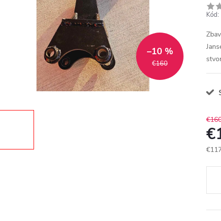
Kód:
Zbav
Jans
–10 %
stvo
€160
S
€16
€
€117
Jedn
cena