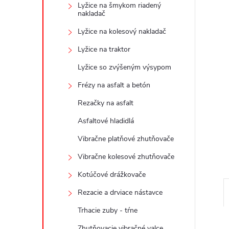
Lyžice na šmykom riadený
nakladač
Lyžice na kolesový nakladač
Lyžice na traktor
Lyžice so zvýšeným výsypom
Frézy na asfalt a betón
Rezačky na asfalt
Asfaltové hladidlá
Vibračne platňové zhutňovače
Vibračne kolesové zhutňovače
Kotúčové drážkovače
Rezacie a drviace nástavce
Trhacie zuby - tŕne
Zhutňovacie vibračné valce