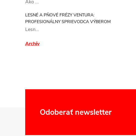
Ako ...
LESNÉ A PŇOVÉ FRÉZY VENTURA:
PROFESIONÁLNY SPRIEVODCA VÝBEROM
Lesn...
Archív
Z
Odoberať newsletter
á