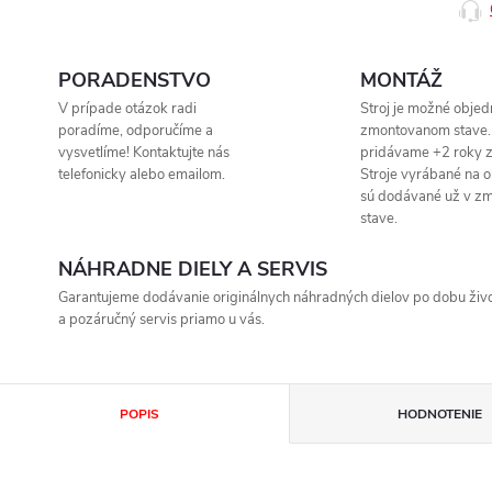
PORADENSTVO
MONTÁŽ
V prípade otázok radi
Stroj je možné objed
poradíme, odporučíme a
zmontovanom stave.
vysvetlíme! Kontaktujte nás
pridávame +2 roky z
telefonicky alebo emailom.
Stroje vyrábané na 
sú dodávané už v z
stave.
NÁHRADNE DIELY A SERVIS
Garantujeme dodávanie originálnych náhradných dielov po dobu život
a pozáručný servis priamo u vás.
POPIS
HODNOTENIE