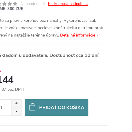
Neohodnotené
Podrobnosti hodnotenia
MB-360 ZUB
te sa pňov a koreňov bez námahy! Vykoreňovací zub
en je vďaka masívnej oceľovej konštrukcii a ostrému hrotu
rený na najťažšie terénne úpravy.
Detailné informácie
kladom u dodávateľa. Dostupnosť cca 10 dní.
0
144
,07 bez DPH
otková
:
PRIDAŤ DO KOŠÍKA