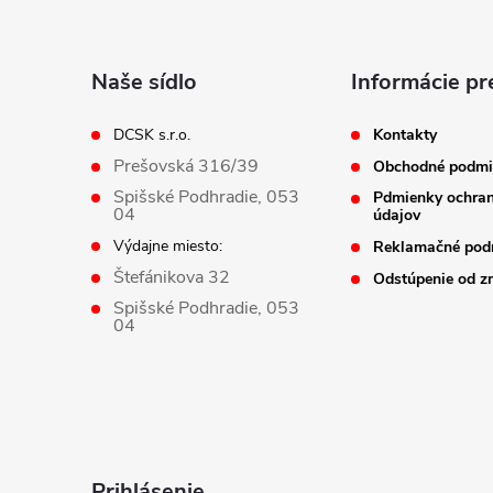
p
ä
Naše sídlo
Informácie pr
t
DCSK s.r.o.
Kontakty
Prešovská 316/39
Obchodné podmi
i
Spišské Podhradie, 053
Pdmienky ochra
04
údajov
e
Výdajne miesto:
Reklamačné pod
Štefánikova 32
Odstúpenie od z
Spišské Podhradie, 053
04
Prihlásenie