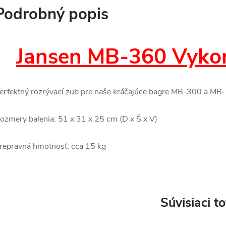
Podrobný popis
Jansen MB-360 Vykor
erfektný rozrývací zub pre naše kráčajúce bagre MB-300 a MB
ozmery balenia: 51 x 31 x 25 cm (D x Š x V)
repravná hmotnosť: cca 15 kg
Súvisiaci t