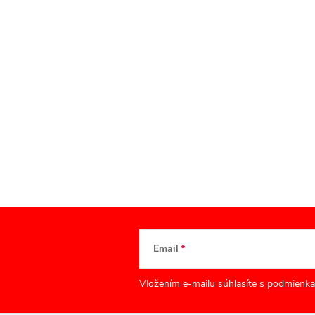
Email
Vložením e-mailu súhlasíte s
podmienka