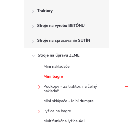
č
Traktory
n
Stroje na výrobu BETÓNU
ý
p
Stroje na spracovanie SUTÍN
a
Stroje na úpravu ZEME
Mini nakladače
n
Mini bagre
e
Podkopy - za traktor, na čelný
nakladač
l
Mini sklápače - Mini dumpre
Lyžice na bagre
Multifunkčná lyžica 4v1