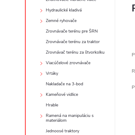
Hydraulické kladivá
Zemné ryhovače
Zrovnávače terénu pre ŠRN
Zrovnávače terénu za traktor
Zrovnávač terénu za štvorkolku
P
Viacúčelové zrovnávače
R
Vrtáky
Nakladače na 3-bod
P
Kameňové vidlice
Hrable
Ramená na manipuláciu s
materiálom
Jednoosé traktory