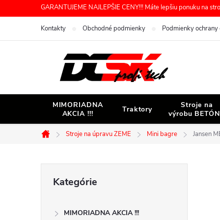
Prejsť
GARANTUJEME NAJLEPŠIE CENY!!! Máte lepšiu ponuku na stroj 
na
Kontakty
Obchodné podmienky
Podmienky ochrany 
obsah
MIMORIADNA
Stroje na
Traktory
AKCIA !!!
výrobu BETÓ
Stroje na úpravu ZEME
Mini bagre
Jansen M
Domov
B
Preskočiť
Kategórie
kategórie
o
MIMORIADNA AKCIA !!!