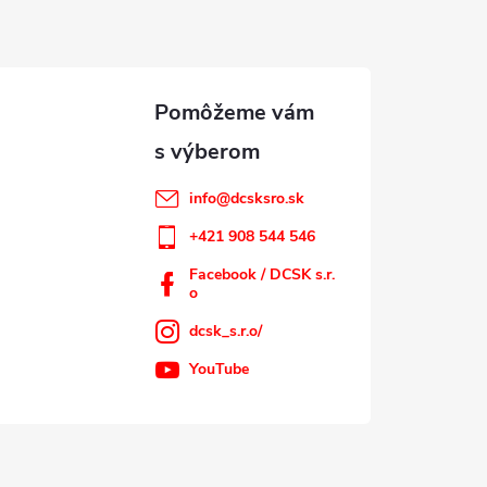
info
@
dcsksro.sk
+421 908 544 546
Facebook / DCSK s.r.
o
dcsk_s.r.o/
YouTube