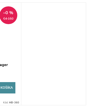
–0 %
€4 150
ager
 KOŠÍKA
Kód:
MB-360