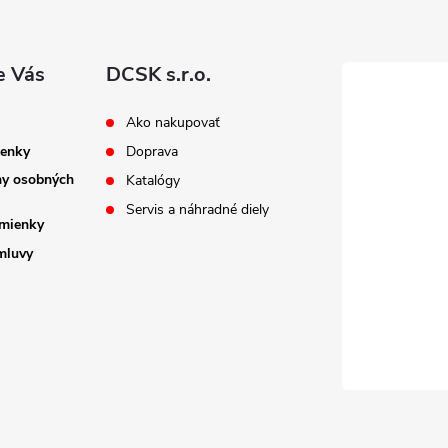
e Vás
DCSK s.r.o.
Ako nakupovať
enky
Doprava
ny osobných
Katalógy
Servis a náhradné diely
mienky
mluvy