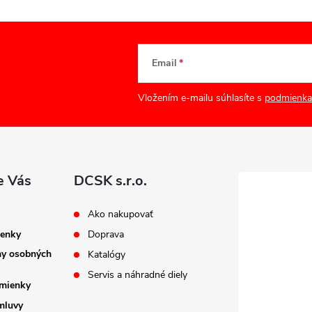
Email
Vložením e-mailu súhlasíte s
podmienka
e Vás
DCSK s.r.o.
Ako nakupovať
enky
Doprava
ny osobných
Katalógy
Servis a náhradné diely
mienky
mluvy