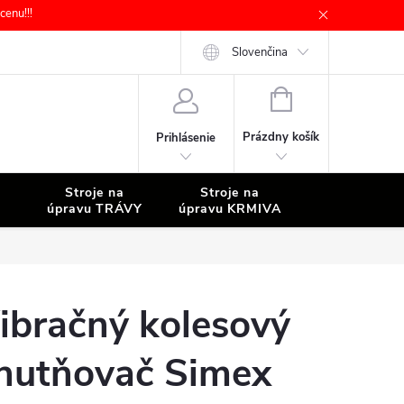
enu!!!
Slovenčina
NÁKUPNÝ
KOŠÍK
Prázdny košík
Prihlásenie
Stroje na
Stroje na
Stroje na
úpravu TRÁVY
úpravu KRMIVA
ČISTENIE
ibračný kolesový
hutňovač Simex