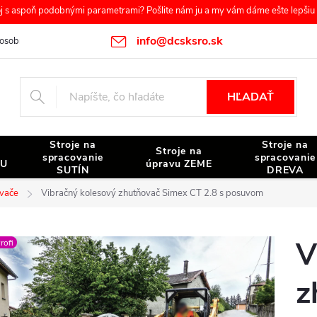
s aspoň podobnými parametrami? Pošlite nám ju a my vám dáme ešte lepšiu c
info@dcsksro.sk
osobných údajov
Reklamačné podmienky
Odstúpenie od zmluvy
HĽADAŤ
Stroje na
Stroje na
Stroje na
spracovanie
spracovanie
NU
úpravu ZEME
SUTÍN
DREVA
ovače
Vibračný kolesový zhutňovač Simex CT 2.8 s posuvom
V
rofi
z