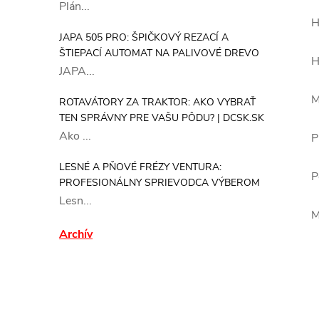
Plán...
H
JAPA 505 PRO: ŠPIČKOVÝ REZACÍ A
ŠTIEPACÍ AUTOMAT NA PALIVOVÉ DREVO
H
JAPA...
M
ROTAVÁTORY ZA TRAKTOR: AKO VYBRAŤ
TEN SPRÁVNY PRE VAŠU PÔDU? | DCSK.SK
Ako ...
P
LESNÉ A PŇOVÉ FRÉZY VENTURA:
P
PROFESIONÁLNY SPRIEVODCA VÝBEROM
Lesn...
M
Archív