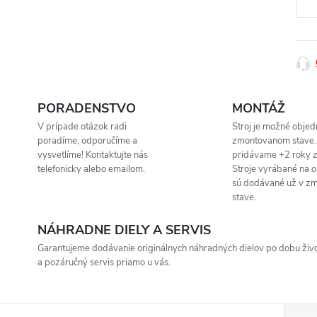
PORADENSTVO
MONTÁŽ
V prípade otázok radi
Stroj je možné objed
poradíme, odporučíme a
zmontovanom stave.
vysvetlíme! Kontaktujte nás
pridávame +2 roky z
telefonicky alebo emailom.
Stroje vyrábané na 
sú dodávané už v z
stave.
NÁHRADNE DIELY A SERVIS
Garantujeme dodávanie originálnych náhradných dielov po dobu život
a pozáručný servis priamo u vás.