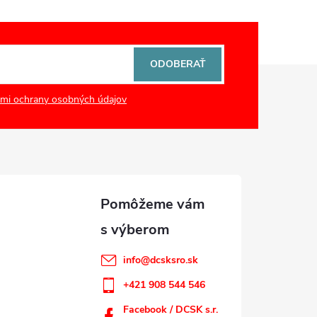
ODOBERAŤ
mi ochrany osobných údajov
info
@
dcsksro.sk
+421 908 544 546
Facebook / DCSK s.r.