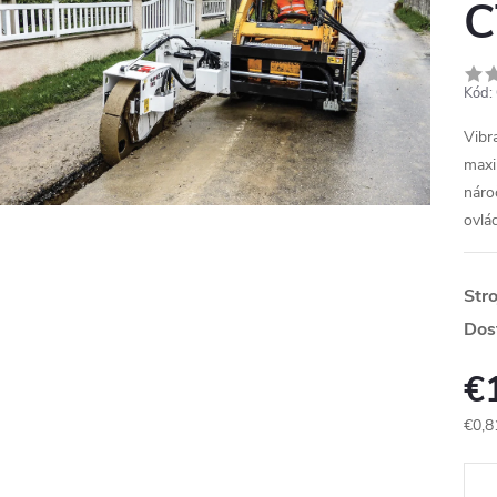
C
Kód:
Vibr
maxi
náro
ovlá
Str
Dos
€
€0,8
Jedn
cena