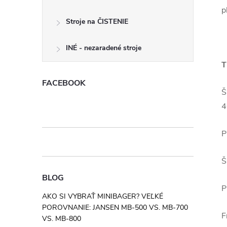
p
Stroje na ČISTENIE
INÉ - nezaradené stroje
T
FACEBOOK
Š
4
P
Š
BLOG
P
AKO SI VYBRAŤ MINIBAGER? VEĽKÉ
POROVNANIE: JANSEN MB-500 VS. MB-700
F
VS. MB-800