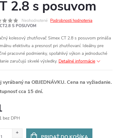
T 2.8 s posuvom
Neohodnotené
Podrobnosti hodnotenia
CT2.8 S POSUVOM
ačný kolesový zhutňovač Simex CT 2.8 s posuvom prináša
málnu efektivitu a presnosť pri zhutňovaní. Ideálny pre
čné pracovné podmienky, spoľahlivý výkon a jednoduché
danie zaručujú skvelé výsledky.
Detailné informácie
oj vyrábaný na OBJEDNÁVKU. Cena na vyžiadanie.
tupnosť cca 15 dní.
1
1 bez DPH
otková
:
PRIDAŤ DO KOŠÍKA