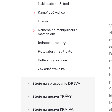
Nakladače na 3-bod
Kameňové vidlice
Hrable
V
Ramená na manipuláciu s
z
materiálom
r
Jednoosé traktory
c
Rotavátory - za traktor
D
Kultivátory - ručné
r
u
Zakladač trávnika
h
p
Stroje na spracovanie DREVA
Š
k
Stroje na úpravu TRÁVY
M
Stroje na úpravu KRMIVA
a