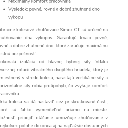
Maximálny komfort pracovníka
Výsledok: pevné, rovné a dobré zhutnené dno
výkopu
ibracné kolesové zhutňovace Simex CT sú určené na
hutňovanie dna výkopov. Garantujú trvalo pevné,
ovné a dobre zhutnené dno, ktoré zaručuje maximálnu
estnú bezpečnost'.
okonalá izolácia od hlavnej hybnej sily. Vďaka
everznej rotácii vibračného dvojitého hriadeľa, ktorý je
miestnený v strede kolesa, narastajú vertikálne sily a
orizontálne sily robia protipohyb, čo zvyšuje komfort
racovníka.
írka kolesa sa dá nastavit' cez priskrutkované časti,
toré sú ľahko vymenitel'né priamo na mieste.
ožnost' pripojit' otáčanie umožňuje zhutňovanie v
kejkoľvek polohe dokonca aj na najt'ažšie dostupných