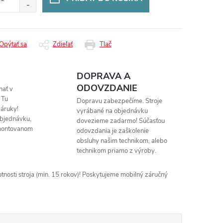
Opýtať sa
Zdieľať
Tlač
DOPRAVA A
ODOVZDANIE
nať v
 Tu
Dopravu zabezpečíme. Stroje
áruky!
vyrábané na objednávku
objednávku,
dovezieme zadarmo! Súčasťou
montovanom
odovzdania je zaškolenie
obsluhy našim technikom, alebo
technikom priamo z výroby.
nosti stroja (min. 15 rokov)! Poskytujeme mobilný záručný