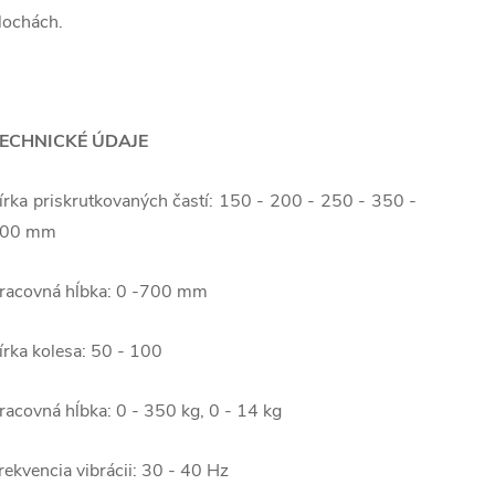
lochách.
ECHNICKÉ ÚDAJE
írka priskrutkovaných častí: 150 - 200 - 250 - 350 -
00 mm
racovná hĺbka: 0 -700 mm
írka kolesa: 50 - 100
racovná hĺbka: 0 - 350 kg, 0 - 14 kg
rekvencia vibrácii: 30 - 40 Hz