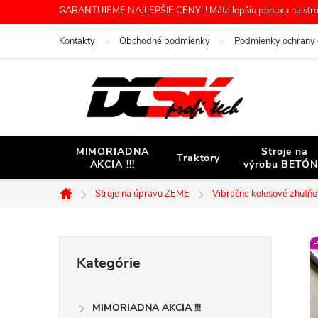
Prejsť
GARANTUJEME NAJLEPŠIE CENY!!! Máte lepšiu ponuku na stroj 
na
Kontakty
Obchodné podmienky
Podmienky ochrany 
obsah
MIMORIADNA
Stroje na
Traktory
AKCIA !!!
výrobu BETÓ
Stroje na úpravu ZEME
Vibračne kolesové zhutň
Domov
B
P
Preskočiť
Kategórie
kategórie
o
MIMORIADNA AKCIA !!!