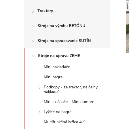
č
Traktory
n
Stroje na výrobu BETÓNU
ý
p
Stroje na spracovanie SUTÍN
a
Stroje na úpravu ZEME
Mini nakladače
n
Mini bagre
e
Podkopy - za traktor, na čelný
nakladač
l
Mini sklápače - Mini dumpre
Lyžice na bagre
Multifunkčná lyžica 4v1