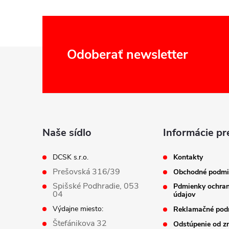
Z
Odoberať newsletter
á
p
ä
Naše sídlo
Informácie pr
t
DCSK s.r.o.
Kontakty
Prešovská 316/39
Obchodné podmi
i
Spišské Podhradie, 053
Pdmienky ochra
04
údajov
e
Výdajne miesto:
Reklamačné pod
Štefánikova 32
Odstúpenie od z