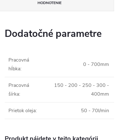
HODNOTENIE
Dodatočné parametre
Pracovná
0 - 700mm
hĺbka
:
Pracovná
150 - 200 - 250 - 300 -
šírka
:
400mm
Prietok oleja
:
50 - 70l/min
Produkt nájdete v tejto kategórii