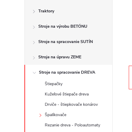
č
Traktory
n
Stroje na výrobu BETÓNU
ý
p
Stroje na spracovanie SUTÍN
a
Stroje na úpravu ZEME
n
Stroje na spracovanie DREVA
Štiepačky
e
Kužeľové štiepače dreva
l
Drviče - štiepkovače konárov
Špalíkovače
Rezanie dreva - Poloautomaty