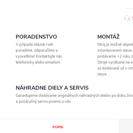
PORADENSTVO
MONTÁŽ
V prípade otázok radi
Stroj je možné objed
poradíme, odporučíme a
zmontovanom stave.
vysvetlíme! Kontaktujte nás
pridávame +2 roky z
telefonicky alebo emailom.
Stroje vyrábané na 
sú dodávané už v z
stave.
NÁHRADNE DIELY A SERVIS
Garantujeme dodávanie originálnych náhradných dielov po dobu život
a pozáručný servis priamo u vás.
POPIS