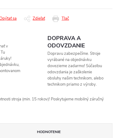
Opýtať sa
Zdieľať
Tlač
DOPRAVA A
ODOVZDANIE
nať v
 Tu
Dopravu zabezpečíme. Stroje
áruky!
vyrábané na objednávku
objednávku,
dovezieme zadarmo! Súčasťou
montovanom
odovzdania je zaškolenie
obsluhy našim technikom, alebo
technikom priamo z výroby.
nosti stroja (min. 15 rokov)! Poskytujeme mobilný záručný
HODNOTENIE