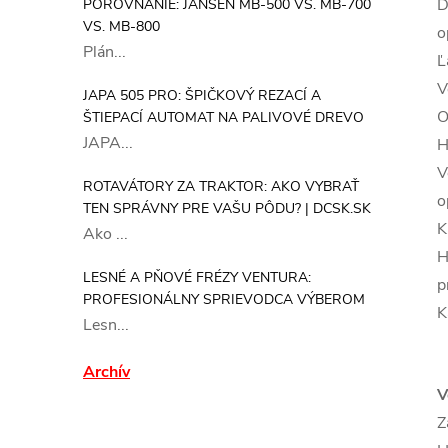
D
POROVNANIE: JANSEN MB-500 VS. MB-700
VS. MB-800
o
Plán...
Ľ
V
JAPA 505 PRO: ŠPIČKOVÝ REZACÍ A
O
ŠTIEPACÍ AUTOMAT NA PALIVOVÉ DREVO
JAPA...
H
V
ROTAVÁTORY ZA TRAKTOR: AKO VYBRAŤ
o
TEN SPRÁVNY PRE VAŠU PÔDU? | DCSK.SK
K
Ako ...
H
LESNÉ A PŇOVÉ FRÉZY VENTURA:
p
PROFESIONÁLNY SPRIEVODCA VÝBEROM
K
Lesn...
Archív
V
Z