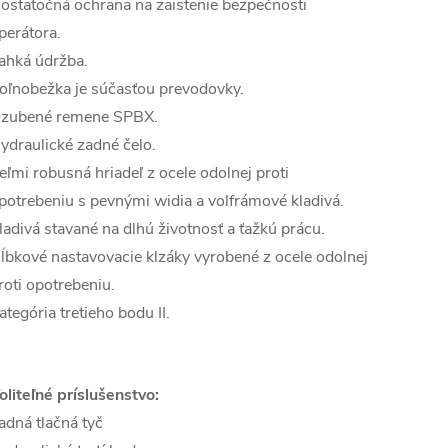
ostatočná ochrana na zaistenie bezpečnosti
perátora.
ahká údržba.
oľnobežka je súčasťou prevodovky.
zubené remene SPBX.
ydraulické zadné čelo.
eľmi robusná hriadeľ z ocele odolnej proti
potrebeniu s pevnými widia a volfrámové kladivá.
ladivá stavané na dlhú životnosť a ťažkú prácu.
ĺbkové nastavovacie klzáky vyrobené z ocele odolnej
roti opotrebeniu.
ategória tretieho bodu II.
oliteľné príslušenstvo:
adná tlačná tyč