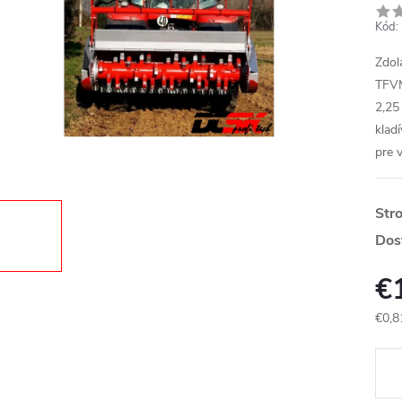
Kód:
Zdol
TFVM
2,25
klad
pre v
Str
Dos
€
€0,8
Jedn
cena