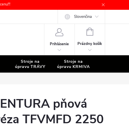
enu!!!
Slovenčina
NÁKUPNÝ
KOŠÍK
Prázdny košík
Prihlásenie
Stroje na
Stroje na
Stroje na
úpravu TRÁVY
úpravu KRMIVA
ČISTENIE
ENTURA pňová
réza TFVMFD 2250