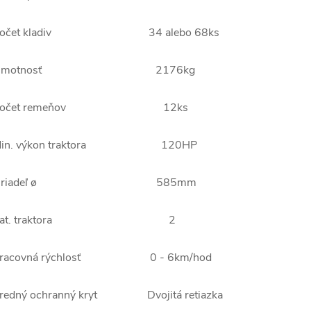
Počet kladiv 34 alebo 68ks
Hmotnosť 2176kg
Počet remeňov 12ks
Min. výkon traktora 120HP
Hriadeľ ø 585mm
Kat. traktora 2
racovná rýchlosť 0 - 6km/hod
redný ochranný kryt Dvojitá retiazka