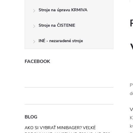
Stroje na úpravu KRMIVA
Stroje na ČISTENIE
INÉ - nezaradené stroje
FACEBOOK
P
d
V
BLOG
K
k
AKO SI VYBRAŤ MINIBAGER? VEĽKÉ