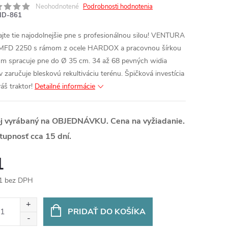
Neohodnotené
Podrobnosti hodnotenia
ID-861
ajte tie najodolnejšie pne s profesionálnou silou! VENTURA
FD 2250 s rámom z ocele HARDOX a pracovnou šírkou
 m spracuje pne do Ø 35 cm. 34 až 68 pevných widia
ív zaručuje bleskovú rekultiváciu terénu. Špičková investícia
áš traktor!
Detailné informácie
oj vyrábaný na OBJEDNÁVKU. Cena na vyžiadanie.
tupnosť cca 15 dní.
1
1 bez DPH
otková
:
PRIDAŤ DO KOŠÍKA