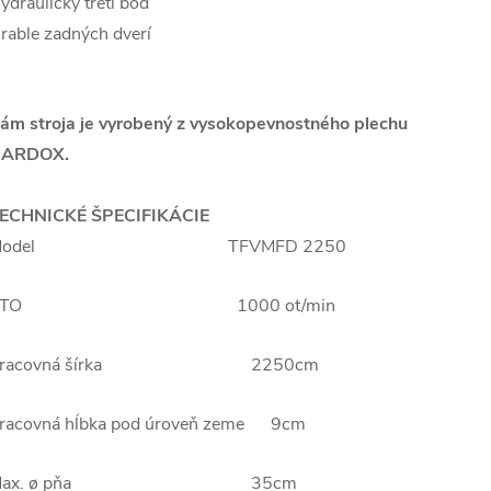
ydraulický tretí bod
rable zadných dverí
ám stroja je vyrobený z vysokopevnostného plechu
ARDOX.
ECHNICKÉ ŠPECIFIKÁCIE
Model TFVMFD 2250
PTO 1000 ot/min
Pracovná šírka 2250cm
racovná hĺbka pod úroveň zeme 9cm
Max. ø pňa 35cm