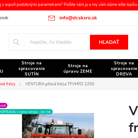
s aspoň podobnými parametrami? Pošlite nám ju a my vám dáme ešte lepšiu c
info@dcsksro.sk
osobných údajov
Reklamačné podmienky
Odstúpenie od zmluvy
HĽADAŤ
Stroje na
Stroje na
Stroje na
spracovanie
spracovanie
NU
úpravu ZEME
SUTÍN
DREVA
mné frézy
VENTURA pňová fréza TFVMFD 2250
V
rofi
OPRAVA v cene stroja - len SK
f