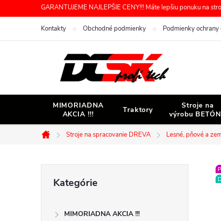
Prejsť
GARANTUJEME NAJLEPŠIE CENY!!! Máte lepšiu ponuku na stroj 
na
Kontakty
Obchodné podmienky
Podmienky ochrany 
obsah
MIMORIADNA
Stroje na
Traktory
AKCIA !!!
výrobu BETÓ
Stroje na spracovanie DREVA
Lesné, pňové a ze
Domov
B
P
Preskočiť
D
Kategórie
kategórie
o
MIMORIADNA AKCIA !!!