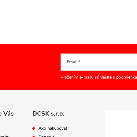
Email
Vložením e-mailu súhlasíte s
podmienka
e Vás
DCSK s.r.o.
Ako nakupovať