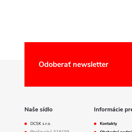
Z
Odoberať newsletter
á
p
ä
Naše sídlo
Informácie pr
t
DCSK s.r.o.
Kontakty