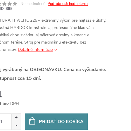
Neohodnotené
Podrobnosti hodnotenia
ID-885
URA TFVJCHC 225 – extrémny výkon pre najťažšie úlohy.
stná HARDOX konštrukcia, profesionálne kladivá a
ahlivý chod zvládnu aj náletové dreviny a kmene v
čnom teréne. Stroj pre maximálnu efektivitu bez
romisov.
Detailné informácie
oj vyrábaný na OBJEDNÁVKU. Cena na vyžiadanie.
tupnosť cca 15 dní.
1
1 bez DPH
otková
:
PRIDAŤ DO KOŠÍKA