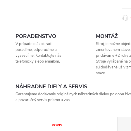
PORADENSTVO
MONTÁŽ
V prípade otázok radi
Stroj je možné objed
poradíme, odporučíme a
zmontovanom stave.
vysvetlíme! Kontaktujte nás
pridávame +2 roky z
telefonicky alebo emailom.
Stroje vyrábané na 
sú dodávané už v z
stave.
NÁHRADNE DIELY A SERVIS
Garantujeme dodávanie originálnych náhradných dielov po dobu život
a pozáručný servis priamo u vás.
POPIS