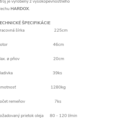
troj je vyrobený z vysokopevnostného
lechu
HARDOX
.
ECHNICKÉ ŠPECIFIKÁCIE
Pracovná šírka 225cm
Rotor 46cm
Max. ø pňov 20cm
Kladivka 39ks
Hmotnosť 1280kg
Počet remeňov 7ks
ožadovaný prietok oleja 80 - 120 l/min