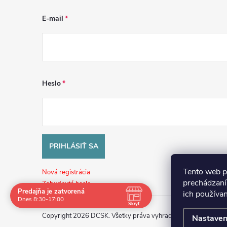
E-mail
Heslo
PRIHLÁSIŤ SA
Tento web p
Nová registrácia
prechádzaní
Zabudnuté heslo
Predajňa je zatvorená
ich používa
Navštívte nás osobne
Dnes 8:30-17:00
Skryť
Čas
Copyright 2026
DCSK
. Všetky práva vyhradené.
Nastaven
Po
8:30 - 17:00