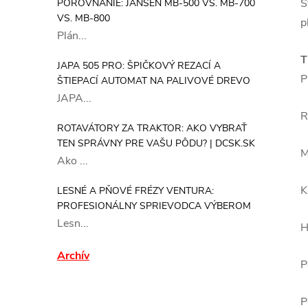
S
POROVNANIE: JANSEN MB-500 VS. MB-700
VS. MB-800
p
Plán...
T
JAPA 505 PRO: ŠPIČKOVÝ REZACÍ A
ŠTIEPACÍ AUTOMAT NA PALIVOVÉ DREVO
JAPA...
ROTAVÁTORY ZA TRAKTOR: AKO VYBRAŤ
TEN SPRÁVNY PRE VAŠU PÔDU? | DCSK.SK
Ako ...
LESNÉ A PŇOVÉ FRÉZY VENTURA:
PROFESIONÁLNY SPRIEVODCA VÝBEROM
Lesn...
Archív
P