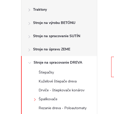
č
Traktory
n
Stroje na výrobu BETÓNU
ý
p
Stroje na spracovanie SUTÍN
a
Stroje na úpravu ZEME
n
Stroje na spracovanie DREVA
Štiepačky
e
Kužeľové štiepače dreva
l
Drviče - štiepkovače konárov
Špalíkovače
Rezanie dreva - Poloautomaty