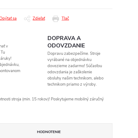
Opýtať sa
Zdieľať
Tlač
DOPRAVA A
ODOVZDANIE
nať v
 Tu
Dopravu zabezpečíme. Stroje
áruky!
vyrábané na objednávku
objednávku,
dovezieme zadarmo! Súčasťou
montovanom
odovzdania je zaškolenie
obsluhy našim technikom, alebo
technikom priamo z výroby.
nosti stroja (min. 15 rokov)! Poskytujeme mobilný záručný
HODNOTENIE