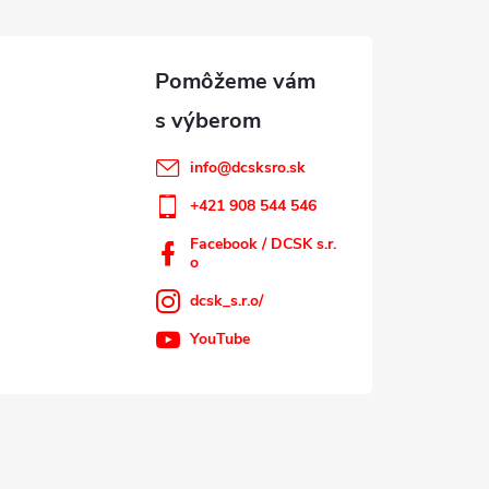
info
@
dcsksro.sk
+421 908 544 546
Facebook / DCSK s.r.
o
dcsk_s.r.o/
YouTube