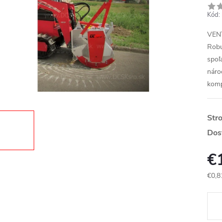
Kód:
VENT
Robu
spoľ
náro
komp
Str
Dos
€
€0,8
Jedn
cena