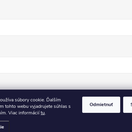
oužíva súbory cookie. Ďalším
Odmietnuť
m tohto webu vyjadrujete súhlas s
ním. Viac informácií
tu
.
ie