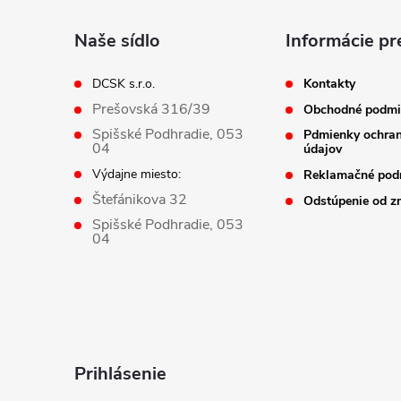
p
ä
Naše sídlo
Informácie pr
t
DCSK s.r.o.
Kontakty
Prešovská 316/39
Obchodné podmi
i
Spišské Podhradie, 053
Pdmienky ochra
04
údajov
e
Výdajne miesto:
Reklamačné pod
Štefánikova 32
Odstúpenie od z
Spišské Podhradie, 053
04
Prihlásenie