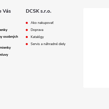
e Vás
DCSK s.r.o.
Ako nakupovať
enky
Doprava
ny osobných
Katalógy
Servis a náhradné diely
mienky
mluvy