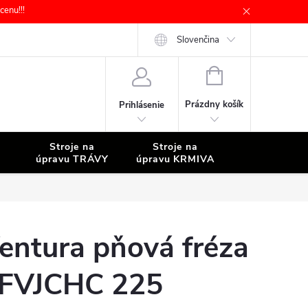
enu!!!
Slovenčina
NÁKUPNÝ
KOŠÍK
Prázdny košík
Prihlásenie
Stroje na
Stroje na
Stroje na
úpravu TRÁVY
úpravu KRMIVA
ČISTENIE
entura pňová fréza
FVJCHC 225