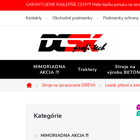
Prejsť
GARANTUJEME NAJLEPŠIE CENY!!! Máte lepšiu ponuku na stroj 
na
Kontakty
Obchodné podmienky
Podmienky ochrany 
obsah
MIMORIADNA
Stroje na
Traktory
AKCIA !!!
výrobu BETÓ
Stroje na spracovanie DREVA
Lesné, pňové a ze
Domov
B
P
Preskočiť
D
Kategórie
kategórie
o
MIMORIADNA AKCIA !!!