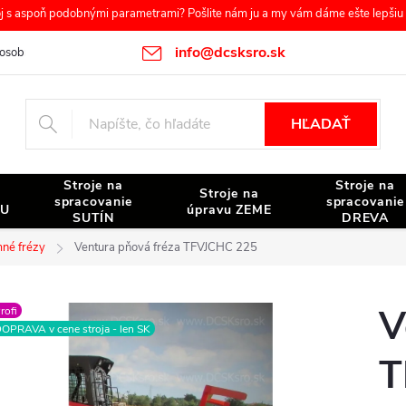
s aspoň podobnými parametrami? Pošlite nám ju a my vám dáme ešte lepšiu c
info@dcsksro.sk
osobných údajov
Reklamačné podmienky
Odstúpenie od zmluvy
HĽADAŤ
Stroje na
Stroje na
Stroje na
spracovanie
spracovanie
NU
úpravu ZEME
SUTÍN
DREVA
mné frézy
Ventura pňová fréza TFVJCHC 225
V
rofi
OPRAVA v cene stroja - len SK
T