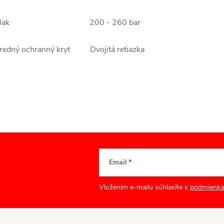
Tlak 200 - 260 bar
redný ochranný kryt Dvojitá retiazka
Email
Vložením e-mailu súhlasíte s
podmienka