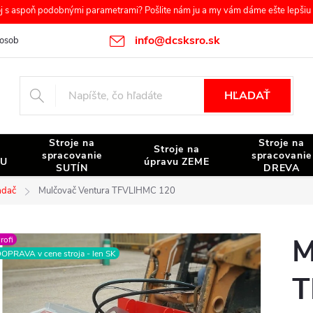
s aspoň podobnými parametrami? Pošlite nám ju a my vám dáme ešte lepšiu c
info@dcsksro.sk
osobných údajov
Reklamačné podmienky
Odstúpenie od zmluvy
HĽADAŤ
Stroje na
Stroje na
Stroje na
spracovanie
spracovanie
NU
úpravu ZEME
SUTÍN
DREVA
adač
Mulčovač Ventura TFVLIHMC 120
M
rofi
OPRAVA v cene stroja - len SK
T