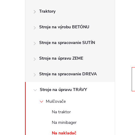
č
Traktory
n
Stroje na výrobu BETÓNU
ý
p
Stroje na spracovanie SUTÍN
a
Stroje na úpravu ZEME
n
Stroje na spracovanie DREVA
e
Stroje na úpravu TRÁVY
Mulčovače
l
Na traktor
Na minibager
Na nakladač