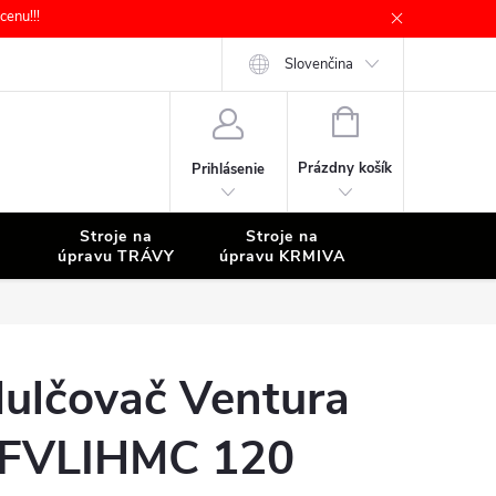
enu!!!
Slovenčina
NÁKUPNÝ
KOŠÍK
Prázdny košík
Prihlásenie
Stroje na
Stroje na
Stroje na
úpravu TRÁVY
úpravu KRMIVA
ČISTENIE
ulčovač Ventura
FVLIHMC 120