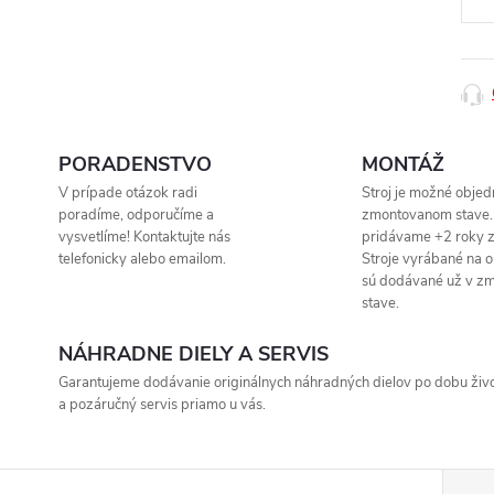
PORADENSTVO
MONTÁŽ
V prípade otázok radi
Stroj je možné objed
poradíme, odporučíme a
zmontovanom stave.
vysvetlíme! Kontaktujte nás
pridávame +2 roky z
telefonicky alebo emailom.
Stroje vyrábané na 
sú dodávané už v z
stave.
NÁHRADNE DIELY A SERVIS
Garantujeme dodávanie originálnych náhradných dielov po dobu život
a pozáručný servis priamo u vás.