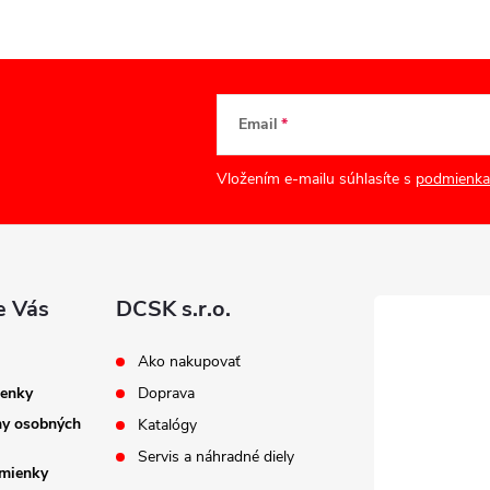
Email
Vložením e-mailu súhlasíte s
podmienka
e Vás
DCSK s.r.o.
Ako nakupovať
enky
Doprava
ny osobných
Katalógy
Servis a náhradné diely
mienky