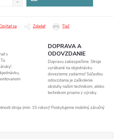
Opýtať sa
Zdieľať
Tlač
DOPRAVA A
ODOVZDANIE
nať v
 Tu
Dopravu zabezpečíme. Stroje
áruky!
vyrábané na objednávku
objednávku,
dovezieme zadarmo! Súčasťou
montovanom
odovzdania je zaškolenie
obsluhy našim technikom, alebo
technikom priamo z výroby.
nosti stroja (min. 15 rokov)! Poskytujeme mobilný záručný