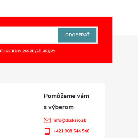
ODOBERAŤ
mi ochrany osobných údajov
info
@
dcsksro.sk
+421 908 544 546