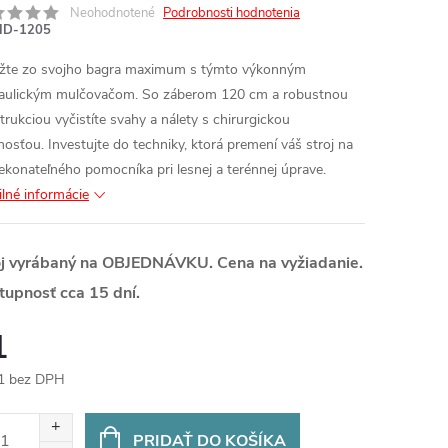
Neohodnotené
Podrobnosti hodnotenia
ID-1205
žte zo svojho bagra maximum s týmto výkonným
aulickým mulčovačom. So záberom 120 cm a robustnou
trukciou vyčistíte svahy a nálety s chirurgickou
nosťou. Investujte do techniky, ktorá premení váš stroj na
ekonateľného pomocníka pri lesnej a terénnej úprave.
ilné informácie
oj vyrábaný na OBJEDNÁVKU. Cena na vyžiadanie.
tupnosť cca 15 dní.
1
1 bez DPH
otková
:
PRIDAŤ DO KOŠÍKA