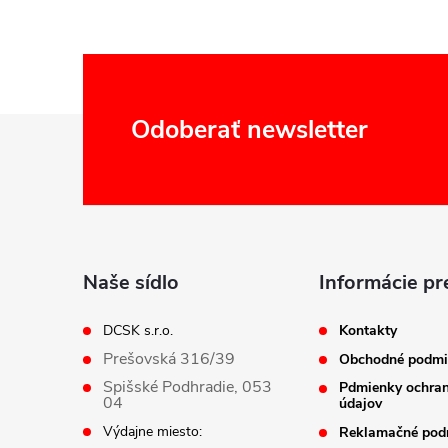
Z
Odoberať newsletter
á
p
ä
Naše sídlo
Informácie pr
t
DCSK s.r.o.
Kontakty
Prešovská 316/39
Obchodné podmi
i
Spišské Podhradie, 053
Pdmienky ochra
04
údajov
e
Výdajne miesto:
Reklamačné pod