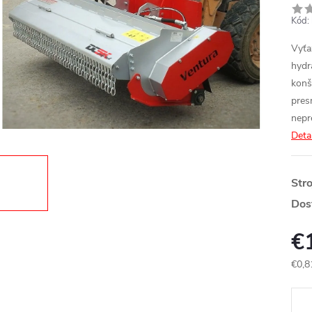
Kód:
Vyťa
hydr
konš
pres
nepr
Deta
Str
Dos
€
€0,8
Jedn
cena