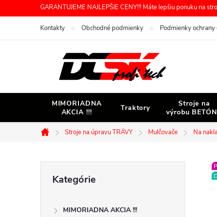
Prejsť
GARANTUJEME NAJLEPŠIE CENY!!! Máte lepšiu ponuku na stroj 
na
Kontakty
Obchodné podmienky
Podmienky ochrany 
obsah
MIMORIADNA
Stroje na
Traktory
AKCIA !!!
výrobu BETÓ
Stroje na úpravu TRÁVY
Mulčovače
Na nakl
Domov
B
P
Preskočiť
D
Kategórie
kategórie
o
MIMORIADNA AKCIA !!!