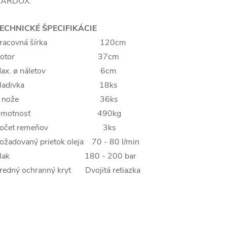
ARDOX.
ECHNICKÉ ŠPECIFIKÁCIE
Pracovná šírka 120cm
Rotor 37cm
Max. ø náletov 6cm
Kladivka 18ks
Y nože 36ks
Hmotnosť 490kg
Počet remeňov 3ks
ožadovaný prietok oleja 70 - 80 l/min
Tlak 180 - 200 bar
redný ochranný kryt Dvojitá retiazka