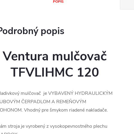
POPIS
Podrobný popis
Ventura mulčovač
TFVLIHMC 120
ladivkový mulčovač je VYBAVENÝ HYDRAULICKÝM
UBOVÝM ČERPADLOM A REMEŇOVÝM
OHONOM. Vhodný pre šmykom riadené nakladače.
ám stroja je vyrobený z vysokopevnostného plechu