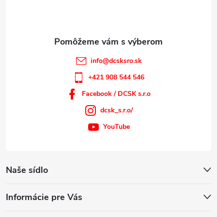
i
e
info
@
dcsksro.sk
+421 908 544 546
Facebook / DCSK s.r.o
dcsk_s.r.o/
YouTube
Naše sídlo
Informácie pre Vás