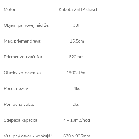
Motor: Kubota 25HP diesel
Objem palivovej nádrže: 33l
Max. priemer dreva: 15,5cm
Priemer zotrvačníka: 620mm
Otáčky zotrvačníka: 1900ot/min
Počet nožov: 4ks
Pomocne valce: 2ks
Štiepaca kapacita 4 - 10m3/hod
Vstupný otvor - vonkajší: 630 x 905mm