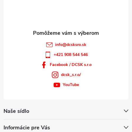
t
i
e
info
@
dcsksro.sk
+421 908 544 546
Facebook / DCSK s.r.o
dcsk_s.r.o/
YouTube
Naše sídlo
Informácie pre Vás