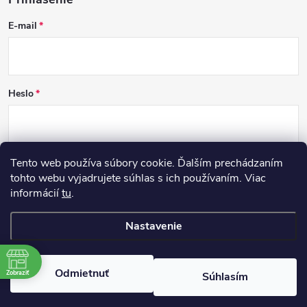
E-mail
Heslo
Tento web používa súbory cookie. Ďalším prechádzaním
PRIHLÁSIŤ SA
tohto webu vyjadrujete súhlas s ich používaním. Viac
informácií
tu
.
Nová registrácia
Zabudnuté heslo
Nastavenie
Copyright 2026
DCSK
. Všetky práva vyhradené.
Odmietnuť
Zobraziť
Súhlasím
Vytvoril Shoptet