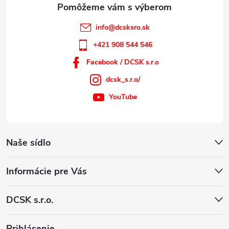
e
info
@
dcsksro.sk
+421 908 544 546
Facebook / DCSK s.r.o
dcsk_s.r.o/
YouTube
Naše sídlo
Informácie pre Vás
DCSK s.r.o.
Prihlásenie