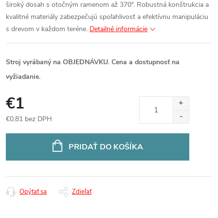
široký dosah s otočným ramenom až 370°. Robustná konštrukcia a
kvalitné materiály zabezpečujú spoľahlivosť a efektívnu manipuláciu
s drevom v každom teréne.
Detailné informácie
Stroj vyrábaný na OBJEDNÁVKU. Cena a dostupnosť na
vyžiadanie.
€1
€0,81 bez DPH
Jednotková
cena:
PRIDAŤ DO KOŠÍKA
Opýtať sa
Zdieľať