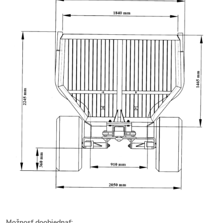
Možnosť doobjednať: