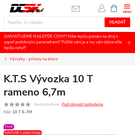
Prejsť
NÁKUPN
KOŠÍK
na
obsah
HĽADAŤ
GARANTUJEME NAJLEPŠIE CENY!!! Máte lepšiu ponuku na stroj s
aspoň podobnými parametrami? Pošlite nám ju a my vám dáme ešte
lepšiu cenu!!!
Vývozky - prívesy na drevo
K.T.S Vývozka 10 T
rameno 6,7m
Neohodnotené
Podrobnosti hodnotenia
Kód:
10 T 6-7M
Profi
NÁPLNE v cene stroja