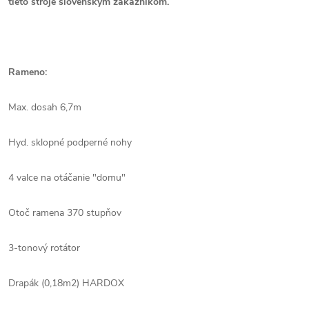
tieto stroje slovenským zákazníkom.
Rameno:
Max. dosah 6,7m
Hyd. sklopné podperné nohy
4 valce na otáčanie "domu"
Otoč ramena 370 stupňov
3-tonový rotátor
Drapák (0,18m2) HARDOX