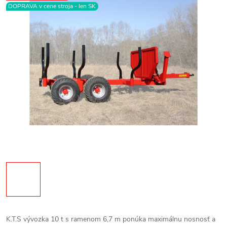
DOPRAVA v cene stroja - len SK
K.T.S vývozka 10 t s ramenom 6,7 m
ponúka maximálnu nosnosť a