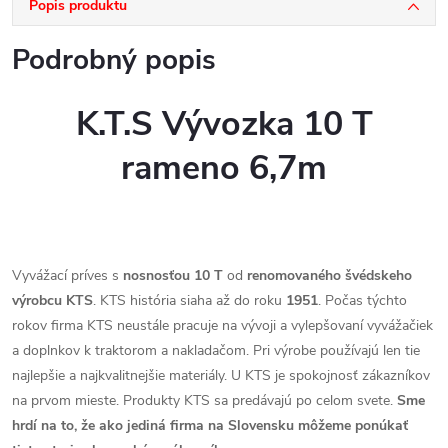
Popis produktu
Podrobný popis
K.T.S Vývozka 10 T
rameno 6,7m
Vyvážací príves s
nosnosťou 10 T
od
renomovaného švédskeho
výrobcu KTS
. KTS história siaha až do roku
1951
. Počas týchto
rokov firma KTS neustále pracuje na vývoji a vylepšovaní vyvážačiek
a doplnkov k traktorom a nakladačom. Pri výrobe používajú len tie
najlepšie a najkvalitnejšie materiály. U KTS je spokojnosť zákazníkov
na prvom mieste. Produkty KTS sa predávajú po celom svete.
Sme
hrdí na to, že ako jediná firma na Slovensku môžeme ponúkať