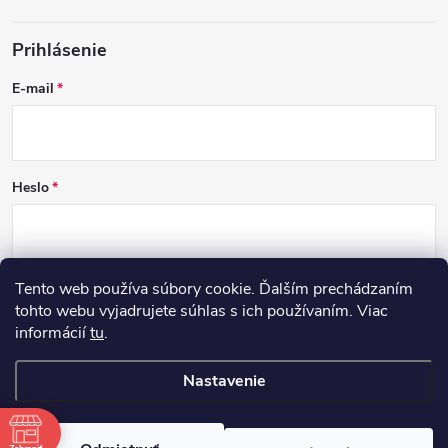
Prihlásenie
E-mail
Heslo
Tento web používa súbory cookie. Ďalším prechádzaním
PRIHLÁSIŤ SA
tohto webu vyjadrujete súhlas s ich používaním. Viac
informácií
tu
.
Nová registrácia
Zabudnuté heslo
Nastavenie
Copyright 2026
DCSK
. Všetky práva vyhradené.