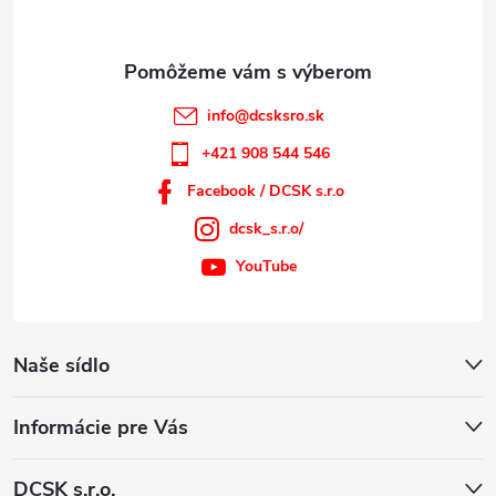
i
e
info
@
dcsksro.sk
+421 908 544 546
Facebook / DCSK s.r.o
dcsk_s.r.o/
YouTube
Naše sídlo
Informácie pre Vás
DCSK s.r.o.