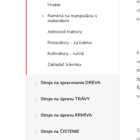
e
Hrable
s
Ramená na manipuláciu s
k
materiálom
Jednoosé traktory
Rotavátory - za traktor
K
Kultivátory - ručné
v
Zakladač trávnika
š
Stroje na spracovanie DREVA
Š
t
Stroje na úpravu TRÁVY
Stroje na úpravu KRMIVA
S
Stroje na ČISTENIE
u