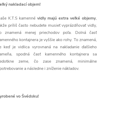
eľký nakladací objem!
aše K.T.S kamenné
vidly majú extra veľké objemy
,
akže príliš často nebudete musieť vyprázdňovať vidly,
o znamená menej priechodov poľa. Dolná časť
amenného kontajnera je vyššie ako rohy. To znamená,
e keď je vidlica vyrovnaná na nakladanie ďalšieho
ameňa, spodná časť kamenného kontajnera sa
edotkne zeme, čo zase znamená, minimálne
potrebovanie a následne i zníženie nákladov.
yrobené vo Švédsku!