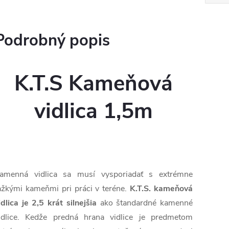
Podrobný popis
K.T.S Kameňová
vidlica 1,5m
amenná vidlica sa musí vysporiadať s extrémne
ažkými kameňmi pri práci v teréne.
K.T.S. kameňová
idlica je 2,5 krát silnejšia
ako štandardné kamenné
idlice. Kedže predná hrana vidlice je predmetom