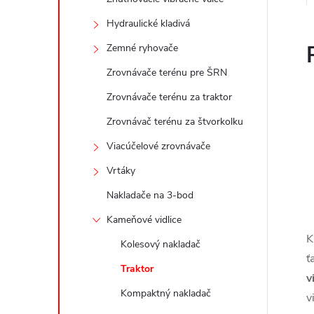
Hydraulické kladivá
Zemné ryhovače
Zrovnávače terénu pre ŠRN
Zrovnávače terénu za traktor
Zrovnávač terénu za štvorkolku
Viacúčelové zrovnávače
Vrtáky
Nakladače na 3-bod
Kameňové vidlice
K
Kolesový nakladač
ť
Traktor
v
Kompaktný nakladač
v