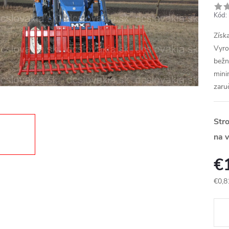
Kód:
Získ
Vyro
bežn
mini
zaru
Str
na v
€
€0,8
Jedn
cena