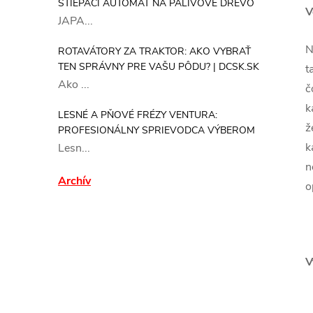
ŠTIEPACÍ AUTOMAT NA PALIVOVÉ DREVO
V
JAPA...
N
ROTAVÁTORY ZA TRAKTOR: AKO VYBRAŤ
TEN SPRÁVNY PRE VAŠU PÔDU? | DCSK.SK
t
Ako ...
č
k
LESNÉ A PŇOVÉ FRÉZY VENTURA:
ž
PROFESIONÁLNY SPRIEVODCA VÝBEROM
k
Lesn...
n
Archív
o
V