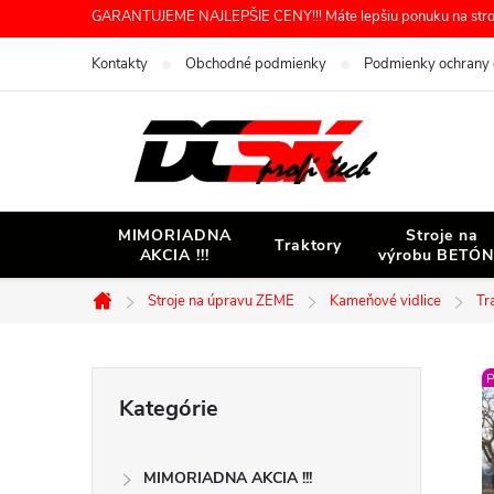
Prejsť
GARANTUJEME NAJLEPŠIE CENY!!! Máte lepšiu ponuku na stroj 
na
Kontakty
Obchodné podmienky
Podmienky ochrany 
obsah
MIMORIADNA
Stroje na
Traktory
AKCIA !!!
výrobu BETÓ
Stroje na úpravu ZEME
Kameňové vidlice
Tr
Domov
B
P
Preskočiť
Kategórie
kategórie
o
MIMORIADNA AKCIA !!!