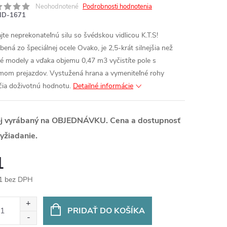
Neohodnotené
Podrobnosti hodnotenia
ID-1671
ajte neprekonateľnú silu so švédskou vidlicou K.T.S!
bená zo špeciálnej ocele Ovako, je 2,5-krát silnejšia než
é modely a vďaka objemu 0,47 m3
vyčistíte pole s
mom prejazdov. Vystužená hrana a vymeniteľné rohy
čia doživotnú hodnotu.
Detailné informácie
oj vyrábaný na OBJEDNÁVKU. Cena a dostupnosť
yžiadanie.
1
1 bez DPH
otková
:
PRIDAŤ DO KOŠÍKA