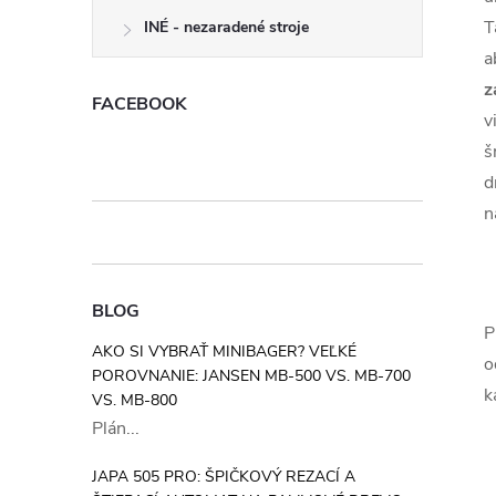
T
INÉ - nezaradené stroje
a
z
FACEBOOK
v
š
d
n
BLOG
P
AKO SI VYBRAŤ MINIBAGER? VEĽKÉ
o
POROVNANIE: JANSEN MB-500 VS. MB-700
k
VS. MB-800
Plán...
JAPA 505 PRO: ŠPIČKOVÝ REZACÍ A