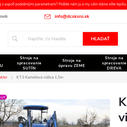
s aspoň podobnými parametrami? Pošlite nám ju a my vám dáme ešte lepšiu c
info@dcsksro.sk
osobných údajov
Reklamačné podmienky
Odstúpenie od zmluvy
HĽADAŤ
Stroje na
Stroje na
Stroje na
spracovanie
spracovanie
NU
úpravu ZEME
SUTÍN
DREVA
aktor
K.T.S Kameňová vidlica 1,5m
K
rofi
v