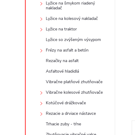
Lyžice na šmykom riadený
nakladač
Lyžice na kolesový nakladač
Lyžice na traktor
Lyžice so zvýšeným výsypom
Frézy na asfalt a betón
Rezačky na asfalt
Asfaltové hladidlá
Vibračne platňové zhutňovače
Vibračne kolesové zhutňovače
Kotúčové drážkovače
Rezacie a drviace nástavce
Trhacie zuby - tŕne
Zhutňovacie vibračné valce