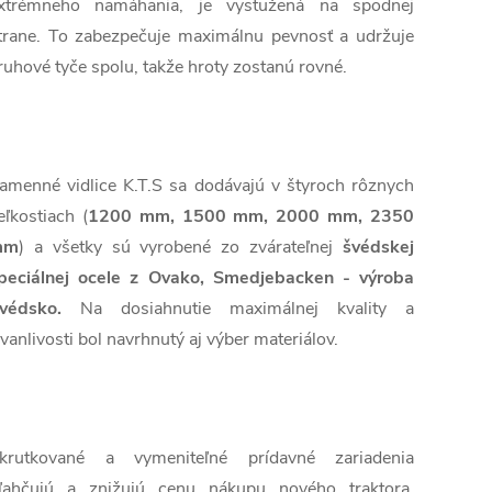
xtrémneho namáhania, je vystužená na spodnej
trane. To zabezpečuje maximálnu pevnosť a udržuje
ruhové tyče spolu, takže hroty zostanú rovné.
amenné vidlice K.T.S sa dodávajú v štyroch rôznych
eľkostiach (
1200 mm, 1500 mm, 2000 mm, 2350
mm
) a všetky sú vyrobené zo zvárateľnej
švédskej
peciálnej ocele z Ovako, Smedjebacken - výroba
védsko.
Na dosiahnutie maximálnej kvality a
rvanlivosti bol navrhnutý aj výber materiálov.
krutkované a vymeniteľné prídavné zariadenia
ľahčujú a znižujú cenu nákupu nového traktora.