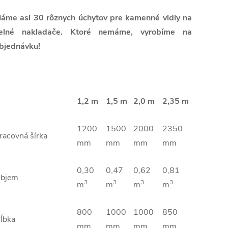
áme asi 30 rôznych úchytov pre kamenné vidly na
elné nakladače. Ktoré nemáme, vyrobíme na
bjednávku!
1,2 m
1,5 m
2,0 m
2,35 m
1200
1500
2000
2350
racovná šírka
mm
mm
mm
mm
0,30
0,47
0,62
0,81
bjem
3
3
3
3
m
m
m
m
800
1000
1000
850
ĺbka
mm
mm
mm
mm