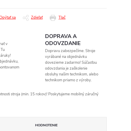
Opýtať sa
Zdieľať
Tlač
DOPRAVA A
ODOVZDANIE
nať v
 Tu
Dopravu zabezpečíme. Stroje
áruky!
vyrábané na objednávku
objednávku,
dovezieme zadarmo! Súčasťou
montovanom
odovzdania je zaškolenie
obsluhy našim technikom, alebo
technikom priamo z výroby.
nosti stroja (min. 15 rokov)! Poskytujeme mobilný záručný
HODNOTENIE