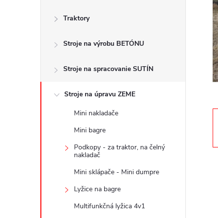
č
Traktory
n
Stroje na výrobu BETÓNU
ý
p
Stroje na spracovanie SUTÍN
a
Stroje na úpravu ZEME
Mini nakladače
n
Mini bagre
e
Podkopy - za traktor, na čelný
nakladač
l
Mini sklápače - Mini dumpre
Lyžice na bagre
Multifunkčná lyžica 4v1