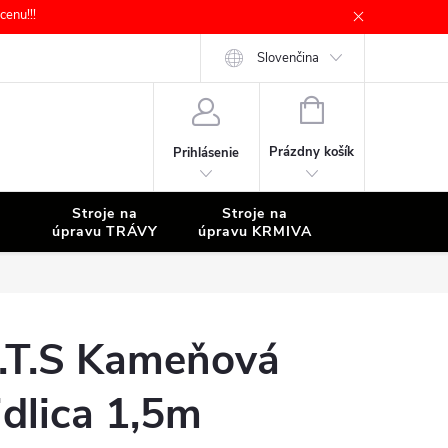
enu!!!
Slovenčina
NÁKUPNÝ
KOŠÍK
Prázdny košík
Prihlásenie
Stroje na
Stroje na
Stroje na
úpravu TRÁVY
úpravu KRMIVA
ČISTENIE
.T.S Kameňová
idlica 1,5m