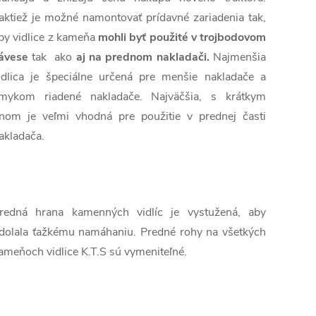
aktiež je možné namontovať prídavné zariadenia tak,
by vidlice z kameňa
mohli byť použité v trojbodovom
ávese
tak ako
aj na prednom nakladači.
Najmenšia
idlica je špeciálne určená pre menšie nakladače a
mykom riadené nakladače. Najväčšia, s krátkym
nom je veľmi vhodná pre použitie v prednej časti
akladača.
redná hrana kamenných vidlíc je vystužená, aby
dolala ťažkému namáhaniu. Predné rohy na všetkých
ameňoch vidlice K.T.S sú vymeniteľné.