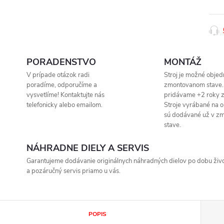
PORADENSTVO
MONTÁŽ
V prípade otázok radi
Stroj je možné objed
poradíme, odporučíme a
zmontovanom stave.
vysvetlíme! Kontaktujte nás
pridávame +2 roky z
telefonicky alebo emailom.
Stroje vyrábané na 
sú dodávané už v z
stave.
NÁHRADNE DIELY A SERVIS
Garantujeme dodávanie originálnych náhradných dielov po dobu život
a pozáručný servis priamo u vás.
POPIS