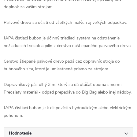
doplnok za vašim strojom.
Palivové drevo sa očistí od všetkých malých aj veľkých odpadkov.
JAPA čistiaci bubon je účinný triediaci systém na odstránenie
nežiaducich triesok a pilín z čerstvo naštiepaného palivového dreva.
Čerstvo štiepané palivové drevo padá cez dopravník stroja do
bubnového sita, ktoré je umiestnené priamo za strojom.
Dopravníkový pás dlhý 3 m, ktorý sa dá otáčať oboma smermi.
Preosiaty materiál - odpad prepadáva do Big Bag alebo inej nádoby.
JAPA čistiaci bubon je k dispozícii s hydraulickým alebo elektrickým
pohonom.
Hodnotenie