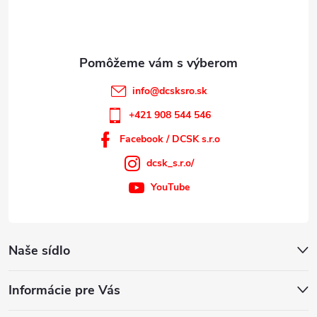
i
e
info
@
dcsksro.sk
+421 908 544 546
Facebook / DCSK s.r.o
dcsk_s.r.o/
YouTube
Naše sídlo
Informácie pre Vás