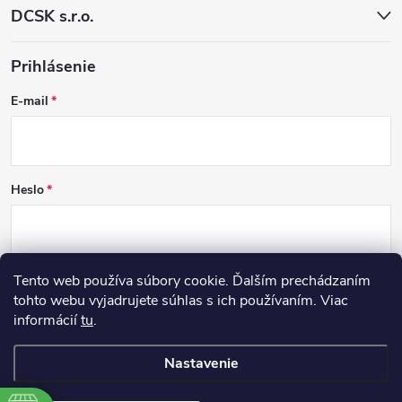
DCSK s.r.o.
Prihlásenie
E-mail
Heslo
Tento web používa súbory cookie. Ďalším prechádzaním
PRIHLÁSIŤ SA
tohto webu vyjadrujete súhlas s ich používaním. Viac
informácií
tu
.
Nová registrácia
Zabudnuté heslo
Nastavenie