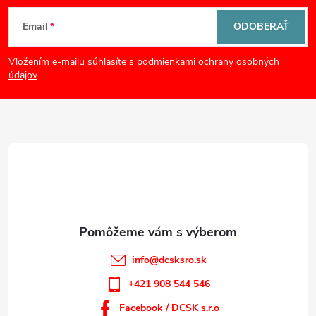
Z
Email
ODOBERAŤ
á
Vložením e-mailu súhlasíte s
podmienkami ochrany osobných
p
údajov
ä
t
i
e
info
@
dcsksro.sk
+421 908 544 546
Facebook / DCSK s.r.o