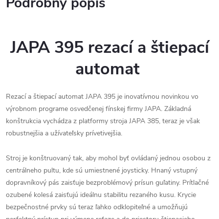
Podrobný popis
JAPA 395 rezací a štiepací
automat
Rezací a štiepací automat JAPA 395 je inovatívnou novinkou vo
výrobnom programe osvedčenej fínskej firmy JAPA. Základná
konštrukcia vychádza z platformy stroja JAPA 385, teraz je však
robustnejšia a užívateľsky prívetivejšia.
Stroj je konštruovaný tak, aby mohol byť ovládaný jednou osobou z
centrálneho pultu, kde sú umiestnené joysticky. Hnaný vstupný
dopravníkový pás zaisťuje bezproblémový prísun guľatiny. Prítlačné
ozubené kolesá zaisťujú ideálnu stabilitu rezaného kusu. Krycie
bezpečnostné prvky sú teraz ľahko odklopiteľné a umožňujú