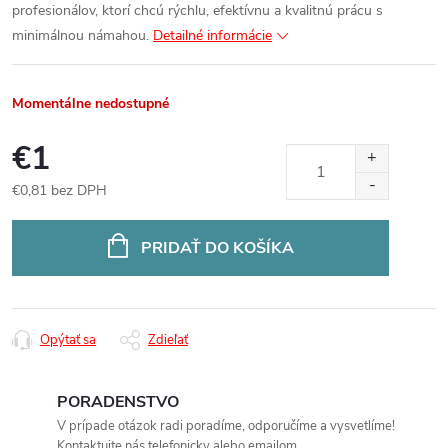
profesionálov, ktorí chcú rýchlu, efektívnu a kvalitnú prácu s
minimálnou námahou.
Detailné informácie
Momentálne nedostupné
€1
€0,81 bez DPH
Jednotková
cena:
PRIDAŤ DO KOŠÍKA
Opýtať sa
Zdieľať
PORADENSTVO
V prípade otázok radi poradíme, odporučíme a vysvetlíme!
Kontaktujte nás telefonicky alebo emailom.