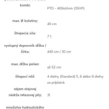
kombi:
PTO - 400ot/min (35HP)
max. Ø kuľatiny:
40 cm
štiepacia sila:
7 t
vystupný dopravník dĺžka /
šírka:
440 cm / 30 cm
max. dĺžka polien:
až 52 cm
štiepací nôž:
4 dielny (štandard) 5, 6 alebo 8 dielny
za príplatok
objem olejovej
nádrže reťazovej píly:
3l
množstvo hydraulického