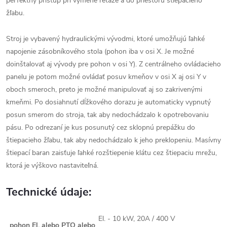
perfektný prístup pri výmene reťaze a do priestoru štiepacieho
žľabu.
Stroj je vybavený hydraulickými vývodmi, ktoré umožňujú ľahké
napojenie zásobníkového stola (pohon iba v osi X. Je možné
doinštalovať aj vývody pre pohon v osi Y). Z centrálneho ovládacieho
panelu je potom možné ovládať posuv kmeňov v osi X aj osi Y v
oboch smeroch, preto je možné manipulovať aj so zakrivenými
kmeňmi. Po dosiahnutí dĺžkového dorazu je automaticky vypnutý
posun smerom do stroja, tak aby nedochádzalo k opotrebovaniu
pásu. Po odrezaní je kus posunutý cez sklopnú prepážku do
štiepacieho žľabu, tak aby nedochádzalo k jeho preklopeniu. Masívny
štiepací baran zaisťuje ľahké rozštiepenie klátu cez štiepaciu mrežu,
ktorá je výškovo nastaviteľná.
Technické údaje:
El. - 10 kW, 20A / 400 V
pohon El. alebo PTO alebo