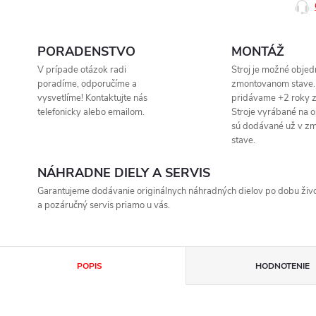
PORADENSTVO
MONTÁŽ
V prípade otázok radi
Stroj je možné objed
poradíme, odporučíme a
zmontovanom stave.
vysvetlíme! Kontaktujte nás
pridávame +2 roky z
telefonicky alebo emailom.
Stroje vyrábané na 
sú dodávané už v z
stave.
NÁHRADNE DIELY A SERVIS
Garantujeme dodávanie originálnych náhradných dielov po dobu život
a pozáručný servis priamo u vás.
POPIS
HODNOTENIE