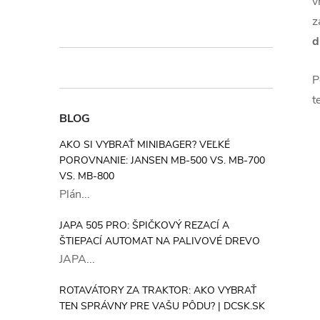
v
z
d
P
t
BLOG
AKO SI VYBRAŤ MINIBAGER? VEĽKÉ
POROVNANIE: JANSEN MB-500 VS. MB-700
VS. MB-800
Plán...
JAPA 505 PRO: ŠPIČKOVÝ REZACÍ A
ŠTIEPACÍ AUTOMAT NA PALIVOVÉ DREVO
JAPA...
ROTAVÁTORY ZA TRAKTOR: AKO VYBRAŤ
TEN SPRÁVNY PRE VAŠU PÔDU? | DCSK.SK