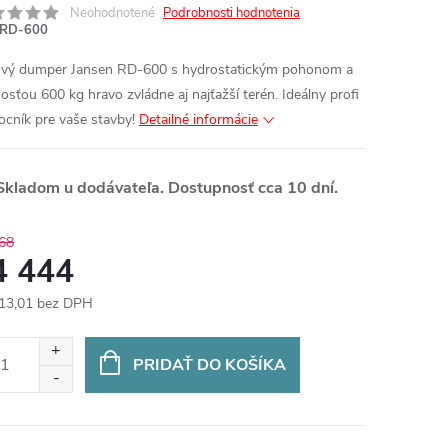
Neohodnotené
Podrobnosti hodnotenia
RD-600
vý dumper Jansen RD-600 s hydrostatickým pohonom a
osťou 600 kg hravo zvládne aj najťažší terén. Ideálny profi
cník pre vaše stavby!
Detailné informácie
kladom u dodávateľa. Dostupnosť cca 10 dní.
68
4 444
13,01 bez DPH
otková
:
PRIDAŤ DO KOŠÍKA