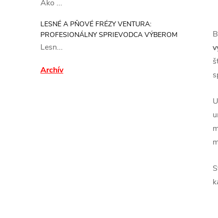
Ako ...
LESNÉ A PŇOVÉ FRÉZY VENTURA:
B
PROFESIONÁLNY SPRIEVODCA VÝBEROM
Lesn...
v
š
Archív
s
U
u
m
m
S
k