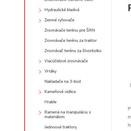
Hydraulické kladivá
Zemné ryhovače
Zrovnávače terénu pre ŠRN
Zrovnávače terénu za traktor
Zrovnávač terénu za štvorkolku
Viacúčelové zrovnávače
Vrtáky
Nakladače na 3-bod
Kameňové vidlice
Hrable
P
Ramená na manipuláciu s
m
materiálom
h
Jednoosé traktory