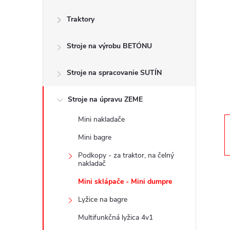
č
Traktory
n
Stroje na výrobu BETÓNU
ý
p
Stroje na spracovanie SUTÍN
a
Stroje na úpravu ZEME
Mini nakladače
n
Mini bagre
e
Podkopy - za traktor, na čelný
nakladač
l
Mini sklápače - Mini dumpre
Lyžice na bagre
Multifunkčná lyžica 4v1