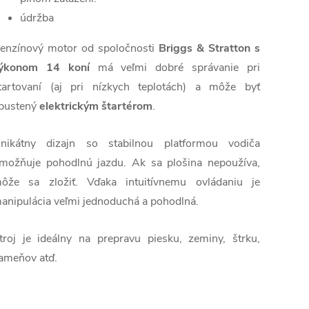
údržba
enzínový motor od spoločnosti
Briggs & Stratton s
ýkonom 14 koní
má veľmi dobré správanie pri
tartovaní (aj pri nízkych teplotách) a môže byť
pustený
elektrickým štartérom
.
nikátny dizajn so stabilnou platformou vodiča
možňuje pohodlnú jazdu. Ak sa plošina nepoužíva,
ôže sa zložiť. Vďaka intuitívnemu ovládaniu je
anipulácia veľmi jednoduchá a pohodlná.
troj je ideálny na prepravu piesku, zeminy, štrku,
ameňov atď.