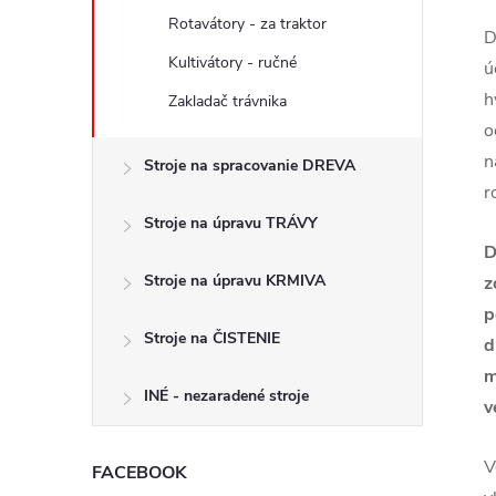
Rotavátory - za traktor
D
Kultivátory - ručné
ú
h
Zakladač trávnika
o
n
Stroje na spracovanie DREVA
r
Stroje na úpravu TRÁVY
D
Stroje na úpravu KRMIVA
z
p
Stroje na ČISTENIE
d
m
INÉ - nezaradené stroje
v
V
FACEBOOK