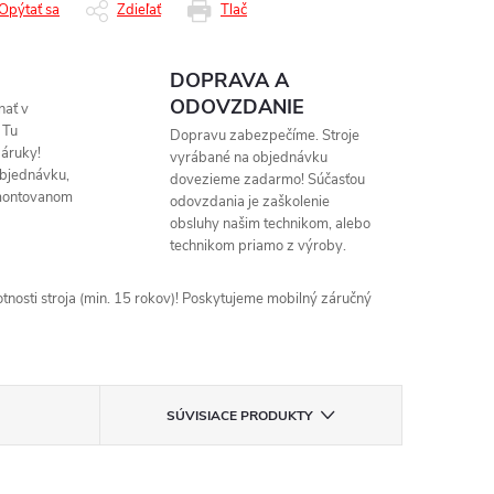
Opýtať sa
Zdieľať
Tlač
DOPRAVA A
ODOVZDANIE
nať v
 Tu
Dopravu zabezpečíme. Stroje
áruky!
vyrábané na objednávku
objednávku,
dovezieme zadarmo! Súčasťou
montovanom
odovzdania je zaškolenie
obsluhy našim technikom, alebo
technikom priamo z výroby.
nosti stroja (min. 15 rokov)! Poskytujeme mobilný záručný
SÚVISIACE PRODUKTY