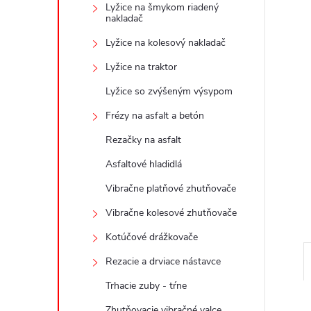
Lyžice na šmykom riadený
nakladač
Lyžice na kolesový nakladač
Lyžice na traktor
Lyžice so zvýšeným výsypom
Frézy na asfalt a betón
Rezačky na asfalt
Asfaltové hladidlá
Vibračne platňové zhutňovače
Vibračne kolesové zhutňovače
Kotúčové drážkovače
Rezacie a drviace nástavce
Trhacie zuby - tŕne
Zhutňovacie vibračné valce