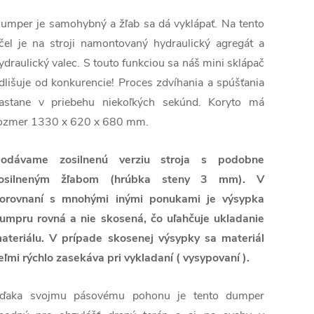
umper je samohybný a žľab sa dá vyklápať. Na tento
čel je na stroji namontovaný hydraulický agregát a
ydraulický valec. S touto funkciou sa náš mini sklápač
dlišuje od konkurencie! Proces zdvíhania a spúšťania
astane v priebehu niekoľkých sekúnd. Koryto má
ozmer 1330 x 620 x 680 mm.
odávame zosilnenú verziu stroja s podobne
osilneným žľabom (hrúbka steny 3 mm). V
orovnaní s mnohými inými ponukami je výsypka
umpru rovná a nie skosená, čo uľahčuje ukladanie
ateriálu. V prípade skosenej výsypky sa materiál
eľmi rýchlo zasekáva pri vykladaní ( vysypovaní ).
ďaka svojmu pásovému pohonu je tento dumper