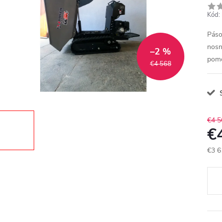
Kód:
Páso
nosn
–2 %
pomo
€4 568
S
€4 5
€
€3 6
Jedn
cena