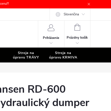
enu!!!
Slovenčina
NÁKUPNÝ
KOŠÍK
Prázdny košík
Prihlásenie
Stroje na
Stroje na
Stroje na
úpravu TRÁVY
úpravu KRMIVA
ČISTENIE
ansen RD-600
ydraulický dumper