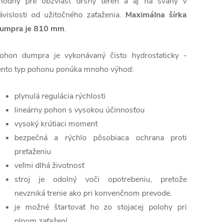
hodný pre obzvlášť drsný terén a aj na svahy v
ávislosti od užitočného zaťaženia.
Maximálna šírka
umpra je 810 mm
.
ohon dumpra je vykonávaný čisto hydrostaticky -
ento typ pohonu ponúka mnoho výhod:
plynulá regulácia rýchlosti
lineárny pohon s vysokou účinnosťou
vysoký krútiaci moment
bezpečná a rýchlo pôsobiaca ochrana proti
preťaženiu
veľmi dlhá životnosť
stroj je odolný voči opotrebeniu, pretože
nevzniká trenie ako pri konvenčnom prevode.
je možné štartovať ho zo stojacej polohy pri
plnom zaťažení.