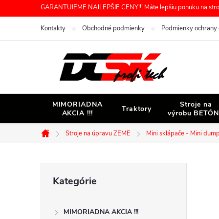
Prejsť
GARANTUJEME NAJLEPŠIE CENY!!! Máte lepšiu ponuku na stroj 
na
Kontakty
Obchodné podmienky
Podmienky ochrany 
obsah
MIMORIADNA
Stroje na
Traktory
AKCIA !!!
výrobu BETÓ
Stroje na úpravu ZEME
Mini sklápače - Mini dum
Domov
B
Preskočiť
Kategórie
kategórie
o
MIMORIADNA AKCIA !!!