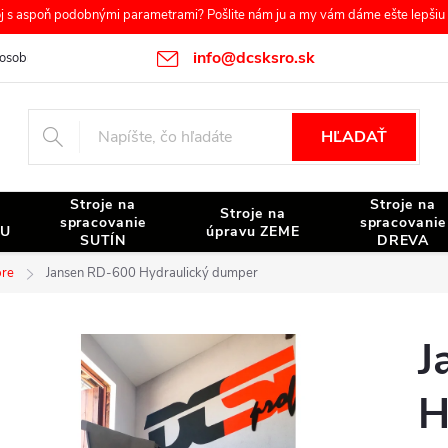
s aspoň podobnými parametrami? Pošlite nám ju a my vám dáme ešte lepšiu c
info@dcsksro.sk
osobných údajov
Reklamačné podmienky
Odstúpenie od zmluvy
HĽADAŤ
Stroje na
Stroje na
Stroje na
spracovanie
spracovanie
NU
úpravu ZEME
SUTÍN
DREVA
pre
Jansen RD-600 Hydraulický dumper
J
H