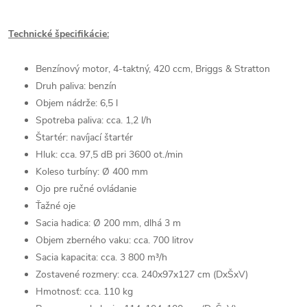
Technické špecifikácie:
Benzínový motor, 4-taktný, 420 ccm, Briggs & Stratton
Druh paliva: benzín
Objem nádrže: 6,5 l
Spotreba paliva: cca. 1,2 l/h
Štartér: navíjací štartér
Hluk: cca. 97,5 dB pri 3600 ot./min
Koleso turbíny: Ø 400 mm
Ojo pre ručné ovládanie
Ťažné oje
Sacia hadica: Ø 200 mm, dlhá 3 m
Objem zberného vaku: cca. 700 litrov
Sacia kapacita: cca. 3 800 m³/h
Zostavené rozmery: cca. 240x97x127 cm (DxŠxV)
Hmotnosť: cca. 110 kg