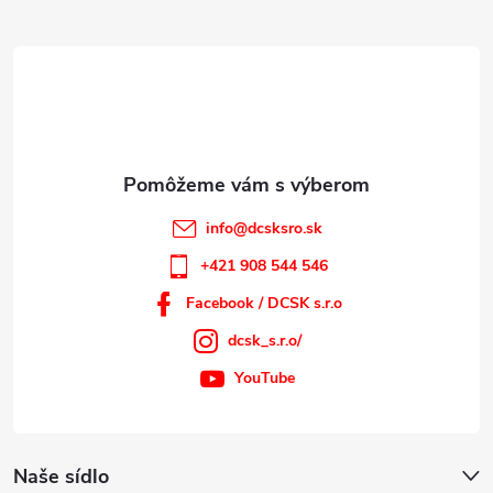
ä
t
i
e
info
@
dcsksro.sk
+421 908 544 546
Facebook / DCSK s.r.o
dcsk_s.r.o/
YouTube
Naše sídlo