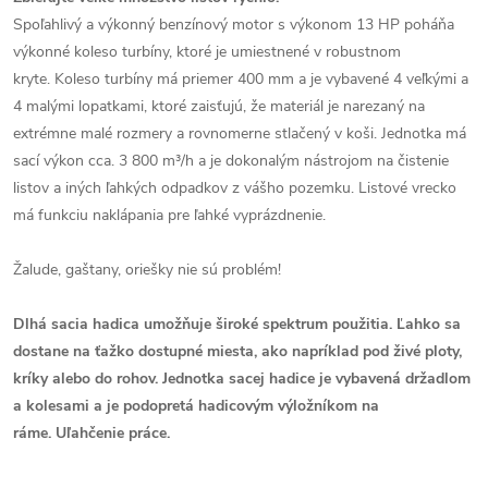
Spoľahlivý a výkonný benzínový motor s výkonom 13 HP poháňa
výkonné koleso turbíny, ktoré je umiestnené v robustnom
kryte. Koleso turbíny má priemer 400 mm a je vybavené 4 veľkými a
4 malými lopatkami, ktoré zaisťujú, že materiál je narezaný na
extrémne malé rozmery a rovnomerne stlačený v koši. Jednotka má
sací výkon cca. 3 800 m³/h a je dokonalým nástrojom na čistenie
listov a iných ľahkých odpadkov z vášho pozemku. Listové vrecko
má funkciu naklápania pre ľahké vyprázdnenie.
Žalude, gaštany, oriešky nie sú problém!
Dlhá sacia hadica umožňuje široké spektrum použitia. Ľahko sa
dostane na ťažko dostupné miesta, ako napríklad pod živé ploty,
kríky alebo do rohov. Jednotka sacej hadice je vybavená držadlom
a kolesami a je podopretá hadicovým výložníkom na
ráme. Uľahčenie práce.