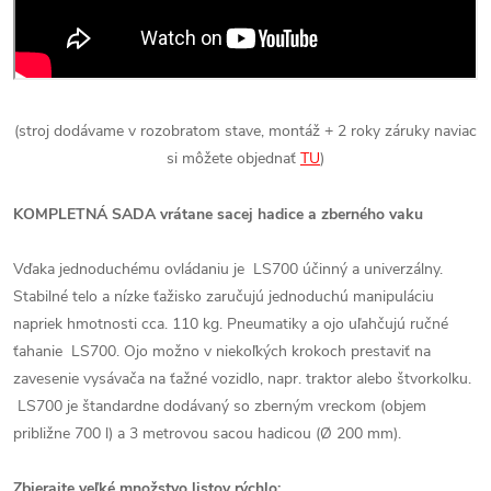
(stroj dodávame v rozobratom stave, montáž + 2 roky záruky naviac
si môžete objednať
TU
)
KOMPLETNÁ SADA vrátane sacej hadice a zberného vaku
Vďaka jednoduchému ovládaniu je LS700 účinný a univerzálny.
Stabilné telo a nízke ťažisko zaručujú jednoduchú manipuláciu
napriek hmotnosti cca. 110 kg. Pneumatiky a ojo uľahčujú ručné
ťahanie LS700. Ojo možno v niekoľkých krokoch prestaviť na
zavesenie vysávača na ťažné vozidlo, napr. traktor alebo štvorkolku.
LS700 je štandardne dodávaný so zberným vreckom (objem
približne 700 l) a 3 metrovou sacou hadicou (Ø 200 mm).
Zbierajte veľké množstvo listov rýchlo: