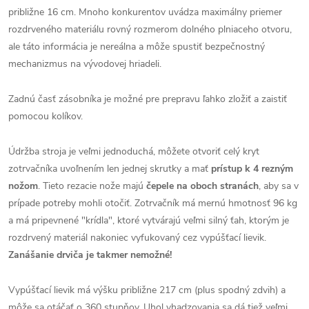
približne 16 cm. Mnoho konkurentov uvádza maximálny priemer
rozdrveného materiálu rovný rozmerom dolného plniaceho otvoru,
ale táto informácia je nereálna a môže spustiť bezpečnostný
mechanizmus na vývodovej hriadeli.
Zadnú časť zásobníka je možné pre prepravu ľahko zložiť a zaistiť
pomocou kolíkov.
Údržba stroja je veľmi jednoduchá, môžete otvoriť celý kryt
zotrvačníka uvoľnením len jednej skrutky a mať
prístup k 4 rezným
nožom
. Tieto rezacie nože majú
čepele na oboch stranách
, aby sa v
prípade potreby mohli otočiť. Zotrvačník má mernú hmotnosť 96 kg
a má pripevnené "krídla", ktoré vytvárajú veľmi silný ťah, ktorým je
rozdrvený materiál nakoniec vyfukovaný cez vypúšťací lievik.
Zanášanie drviča je takmer nemožné!
Vypúšťací lievik má výšku približne 217 cm (plus spodný zdvih) a
môže sa otáčať o 360 stupňov. Uhol vhadzovania sa dá tiež veľmi