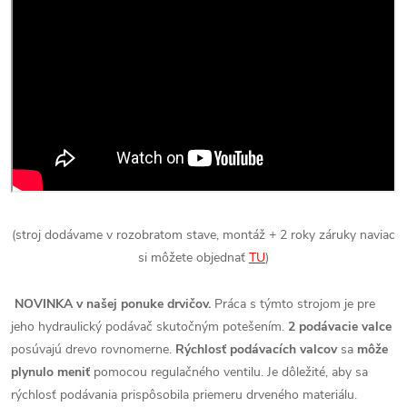
(stroj dodávame v rozobratom stave, montáž + 2 roky záruky naviac
si môžete objednať
TU
)
NOVINKA v našej ponuke drvičov.
Práca s týmto strojom je pre
jeho hydraulický podávač skutočným potešením.
2 podávacie valce
posúvajú drevo rovnomerne.
Rýchlosť podávacích valcov
sa
môže
plynulo meniť
pomocou regulačného ventilu. Je dôležité, aby sa
rýchlosť podávania prispôsobila priemeru drveného materiálu.