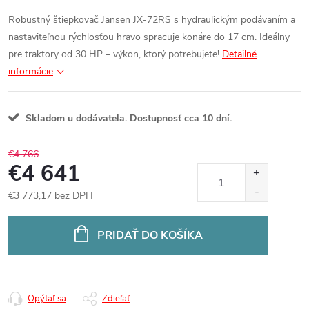
Robustný štiepkovač Jansen JX-72RS s hydraulickým podávaním a
nastaviteľnou rýchlosťou hravo spracuje konáre do 17 cm. Ideálny
pre traktory od 30 HP – výkon, ktorý potrebujete!
Detailné
informácie
Skladom u dodávateľa. Dostupnosť cca 10 dní.
€4 766
€4 641
€3 773,17 bez DPH
Jednotková
cena:
PRIDAŤ DO KOŠÍKA
Opýtať sa
Zdieľať