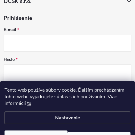
DCSK s.r.o.
Prihlásenie
E-mail
Heslo
Tento web používa súbory cookie. Ďalším prechádzaním
PRIHLÁSIŤ SA
tohto webu vyjadrujete súhlas s ich používaním. Viac
informácií
tu
.
Nová registrácia
Zabudnuté heslo
Nastavenie
Copyright 2026
DCSK
. Všetky práva vyhradené.