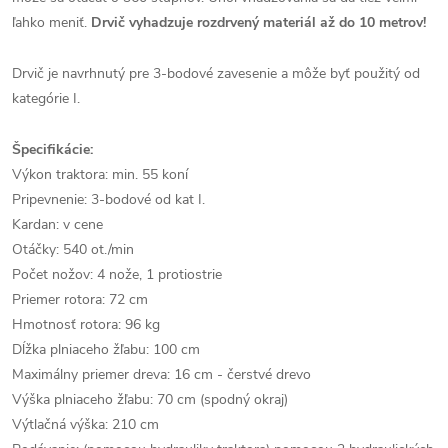
ľahko meniť.
Drvič vyhadzuje rozdrvený materiál až do 10 metrov!
Drvič je navrhnutý pre 3-bodové zavesenie a môže byť použitý od
kategórie I.
Špecifikácie:
Výkon traktora: min. 55 koní
Pripevnenie: 3-bodové od kat I.
Kardan: v cene
Otáčky: 540 ot./min
Počet nožov: 4 nože, 1 protiostrie
Priemer rotora: 72 cm
Hmotnosť rotora: 96 kg
Dĺžka plniaceho žľabu: 100 cm
Maximálny priemer dreva: 16 cm - čerstvé drevo
Výška plniaceho žľabu: 70 cm (spodný okraj)
Výtlačná výška: 210 cm