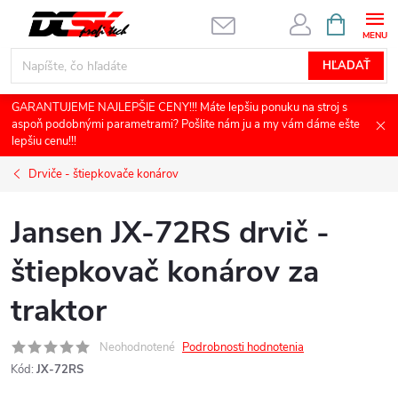
Prejsť
NÁKUPN
KOŠÍK
na
obsah
HĽADAŤ
GARANTUJEME NAJLEPŠIE CENY!!! Máte lepšiu ponuku na stroj s
aspoň podobnými parametrami? Pošlite nám ju a my vám dáme ešte
lepšiu cenu!!!
Drviče - štiepkovače konárov
Jansen JX-72RS drvič -
štiepkovač konárov za
traktor
Neohodnotené
Podrobnosti hodnotenia
Kód:
JX-72RS