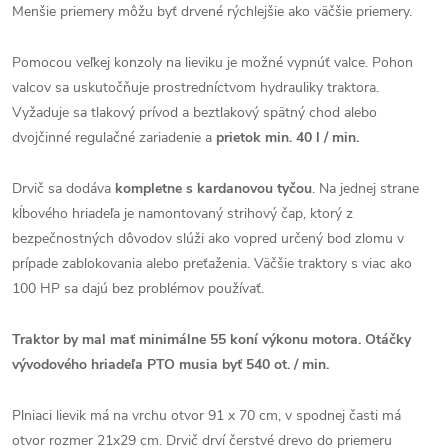
Menšie priemery môžu byť drvené rýchlejšie ako väčšie priemery.
Pomocou veľkej konzoly na lieviku je možné vypnúť valce. Pohon
valcov sa uskutočňuje prostredníctvom hydrauliky traktora.
Vyžaduje sa tlakový prívod a beztlakový spätný chod alebo
dvojčinné regulačné zariadenie a
prietok min. 40 l / min.
Drvič sa dodáva
kompletne s kardanovou tyčou
. Na jednej strane
kĺbového hriadeľa je namontovaný strihový čap, ktorý z
bezpečnostných dôvodov slúži ako vopred určený bod zlomu v
prípade zablokovania alebo preťaženia. Väčšie traktory s viac ako
100 HP sa dajú bez problémov používať.
Traktor by mal mať minimálne 55 koní výkonu motora. Otáčky
vývodového hriadeľa PTO musia byť 540 ot. / min.
Plniaci lievik má na vrchu otvor 91 x 70 cm, v spodnej časti má
otvor rozmer 21x29 cm. Drvič drví čerstvé drevo do priemeru