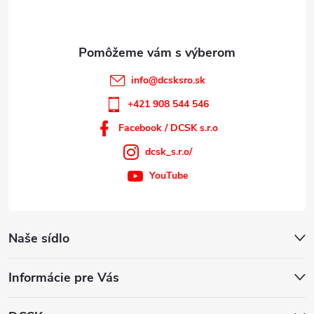
i
e
info
@
dcsksro.sk
+421 908 544 546
Facebook / DCSK s.r.o
dcsk_s.r.o/
YouTube
Naše sídlo
Informácie pre Vás