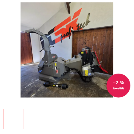
–2 %
€4 766