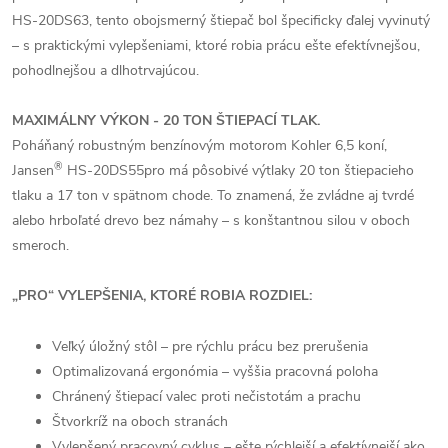
HS-20DS63, tento obojsmerný štiepač bol špecificky ďalej vyvinutý
– s praktickými vylepšeniami, ktoré robia prácu ešte efektívnejšou,
pohodlnejšou a dlhotrvajúcou.
MAXIMÁLNY VÝKON - 20 TON ŠTIEPACÍ TLAK.
Poháňaný robustným benzínovým motorom Kohler 6,5 koní,
®
Jansen
HS-20DS55pro má pôsobivé výtlaky 20 ton štiepacieho
tlaku a 17 ton v spätnom chode. To znamená, že zvládne aj tvrdé
alebo hrboľaté drevo bez námahy – s konštantnou silou v oboch
smeroch.
„PRO“ VYLEPŠENIA, KTORÉ ROBIA ROZDIEL:
Veľký úložný stôl – pre rýchlu prácu bez prerušenia
Optimalizovaná ergonómia – vyššia pracovná poloha
Chránený štiepací valec proti nečistotám a prachu
Štvorkríž na oboch stranách
Vylepšený pracovný cyklus – ešte rýchlejší a efektívnejší ako