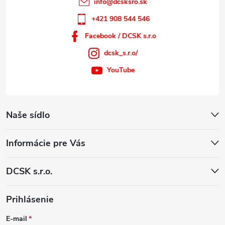
info
@
dcsksro.sk
+421 908 544 546
Facebook / DCSK s.r.o
dcsk_s.r.o/
YouTube
Naše sídlo
Informácie pre Vás
DCSK s.r.o.
Prihlásenie
E-mail