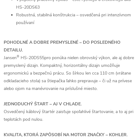
HS-20DS63
Robustná, stabilná konštrukcia – osvedčená pri intenzívnom
používaní
POHODLNÉ A DOBRE PREMYSLENÉ – DO POSLEDNÉHO
DETAILU.
®
Jansen
HS-20DS55pro ponúka nielen obrovský výkon, ale aj dobre
premyslený dizajn. Kompaktný, horizontálny dizajn umožňuje
ergonomickú a bezpečnú prácu. So šírkou len cca 110 cm (vrátane
odkladacieho stola) sa štiepačka ľahko prepravuje – či už na prívese
alebo ojom na manévrovanie na príslušné miesto.
JEDNODUCHÝ ŠTART – AJ V CHLADE.
Osvedčený káblový štartér zaisťuje spoľahlivé štartovanie, a to aj pri
teplotách pod nulou.
KVALITA, KTORÁ ZAPÔSOBÍ NA MOTOR ZNAČKY – KOHLER.