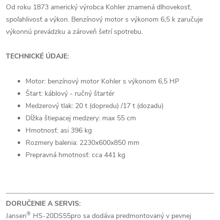
Od roku 1873 americký výrobca Kohler znamená dlhovekosť,
spoľahlivosť a výkon. Benzínový motor s výkonom 6,5 k zaručuje
výkonnú prevádzku a zároveň šetrí spotrebu.
TECHNICKÉ ÚDAJE:
Motor: benzínový motor Kohler s výkonom 6,5 HP
Štart: káblový - ručný štartér
Medzerový tlak: 20 t (dopredu) /17 t (dozadu)
Dĺžka štiepacej medzery: max 55 cm
Hmotnosť: asi 396 kg
Rozmery balenia: 2230x600x850 mm
Prepravná hmotnosť: cca 441 kg
DORUČENIE A SERVIS:
®
Jansen
HS-20DS55pro sa dodáva predmontovaný v pevnej