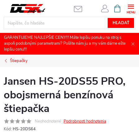
Prejsť
NÁKUPN
KOŠÍK
na
obsah
HĽADAŤ
GARANTUJEME NAJLEPŠIE CENY!!! Máte lepšiu ponuku na stroj s
aspoň podobnými parametrami? Pošlite nám ju a my vám dáme ešte
lepšiu cenu!!!
Štiepačky
Jansen HS-20DS55 PRO,
obojsmerná benzínová
štiepačka
Neohodnotené
Podrobnosti hodnotenia
Kód:
HS-20DS64