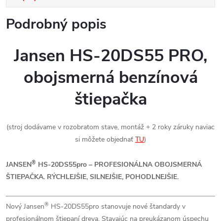
Podrobný popis
Jansen HS-20DS55 PRO,
obojsmerná benzínová
štiepačka
(stroj dodávame v rozobratom stave, montáž + 2 roky záruky naviac
si môžete objednať
TU
)
®
JANSEN
HS-20DS55pro – PROFESIONÁLNA OBOJSMERNÁ
ŠTIEPAČKA. RÝCHLEJŠIE, SILNEJŠIE, POHODLNEJŠIE.
®
Nový Jansen
HS-20DS55pro stanovuje nové štandardy v
profesionálnom štiepaní dreva. Stavajúc na preukázanom úspechu