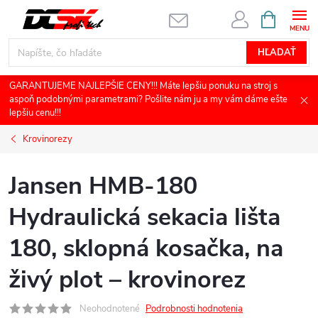
Prejsť
NÁKUPN
KOŠÍK
na
obsah
HĽADAŤ
GARANTUJEME NAJLEPŠIE CENY!!! Máte lepšiu ponuku na stroj s
aspoň podobnými parametrami? Pošlite nám ju a my vám dáme ešte
lepšiu cenu!!!
Krovinorezy
Jansen HMB-180
Hydraulická sekacia lišta
180, sklopná kosačka, na
živý plot – krovinorez
Neohodnotené
Podrobnosti hodnotenia