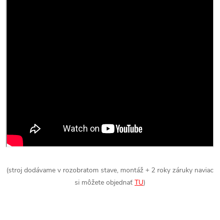
(stroj dodávame v rozobratom stave, montáž + 2 roky záruky naviac
si môžete objednať
TU
)