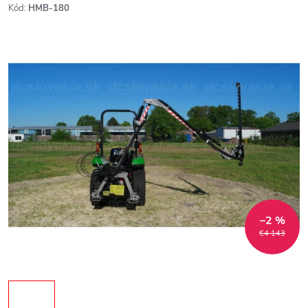
Kód:
HMB-180
–2 %
€4 143