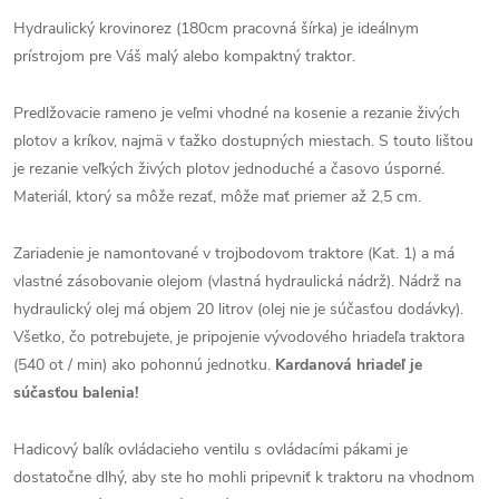
Hydraulický krovinorez (180cm pracovná šírka) je ideálnym
prístrojom pre Váš malý alebo kompaktný traktor.
Predlžovacie rameno je veľmi vhodné na kosenie a rezanie živých
plotov a kríkov, najmä v ťažko dostupných miestach. S touto lištou
je rezanie veľkých živých plotov jednoduché a časovo úsporné.
Materiál, ktorý sa môže rezať, môže mať priemer až 2,5 cm.
Zariadenie je namontované v trojbodovom traktore (Kat. 1) a má
vlastné zásobovanie olejom (vlastná hydraulická nádrž). Nádrž na
hydraulický olej má objem 20 litrov (olej nie je súčasťou dodávky).
Všetko, čo potrebujete, je pripojenie vývodového hriadeľa traktora
(540 ot / min) ako pohonnú jednotku.
Kardanová hriadeľ je
súčasťou balenia!
Hadicový balík ovládacieho ventilu s ovládacími pákami je
dostatočne dlhý, aby ste ho mohli pripevniť k traktoru na vhodnom