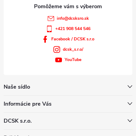
e
info
@
dcsksro.sk
+421 908 544 546
Facebook / DCSK s.r.o
dcsk_s.r.o/
YouTube
Naše sídlo
Informácie pre Vás
DCSK s.r.o.