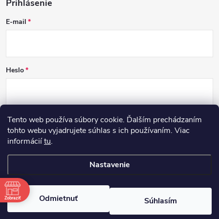
Prihlásenie
E-mail
Heslo
Tento web používa súbory cookie. Ďalším prechádzaním
PRIHLÁSIŤ SA
tohto webu vyjadrujete súhlas s ich používaním. Viac
informácií
tu
.
Nová registrácia
Zabudnuté heslo
Nastavenie
Copyright 2026
DCSK
. Všetky práva vyhradené.
Odmietnuť
Zobraziť
Súhlasím
Vytvoril Shoptet