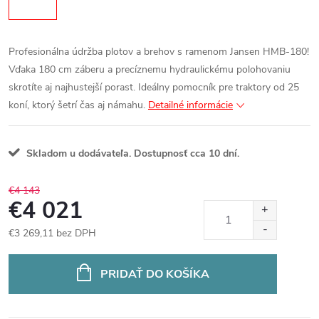
Profesionálna údržba plotov a brehov s ramenom Jansen HMB-180!
Vďaka 180 cm záberu a precíznemu hydraulickému polohovaniu
skrotíte aj najhustejší porast. Ideálny pomocník pre traktory od 25
koní, ktorý šetrí čas aj námahu.
Detailné informácie
Skladom u dodávateľa. Dostupnosť cca 10 dní.
€4 143
€4 021
€3 269,11 bez DPH
Jednotková
cena:
PRIDAŤ DO KOŠÍKA