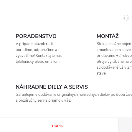
PORADENSTVO
MONTÁŽ
V prípade otázok radi
Stroj je možné objed
poradíme, odporučíme a
zmontovanom stave.
vysvetlíme! Kontaktujte nás
pridávame +2 roky z
telefonicky alebo emailom.
Stroje vyrábané na 
sú dodávané už v z
stave.
NÁHRADNE DIELY A SERVIS
Garantujeme dodávanie originálnych náhradných dielov po dobu život
a pozáručný servis priamo u vás.
POPIS