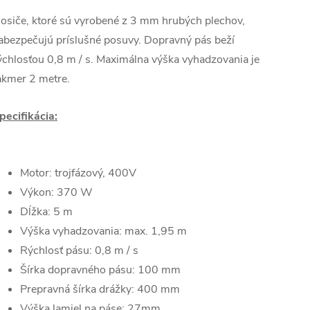
osiče, ktoré sú vyrobené z 3 mm hrubých plechov,
abezpečujú príslušné posuvy. Dopravný pás beží
ýchlosťou 0,8 m / s. Maximálna výška vyhadzovania je
akmer 2 metre.
pecifikácia:
Motor: trojfázový, 400V
Výkon: 370 W
Dĺžka: 5 m
Výška vyhadzovania: max. 1,95 m
Rýchlosť pásu: 0,8 m / s
Šírka dopravného pásu: 100 mm
Prepravná šírka drážky: 400 mm
Výška lamiel na páse: 27mm