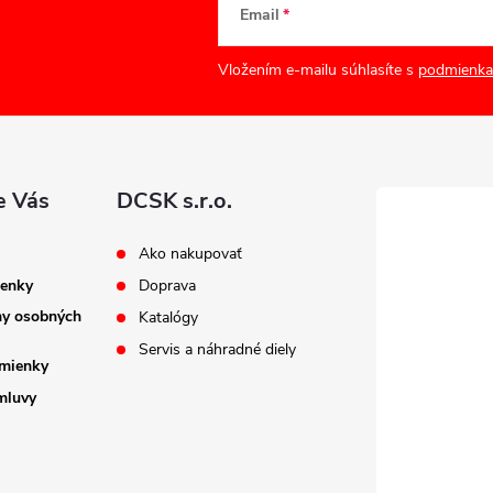
Email
Vložením e-mailu súhlasíte s
podmienka
e Vás
DCSK s.r.o.
Ako nakupovať
enky
Doprava
ny osobných
Katalógy
Servis a náhradné diely
mienky
mluvy