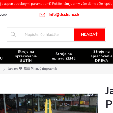
s aspoň podobnými parametrami? Pošlite nám ju a my vám dáme ešte lepšiu c
info@dcsksro.sk
osobných údajov
Reklamačné podmienky
Odstúpenie od zmluvy
HĽADAŤ
Stroje na
Stroje na
Stroje na
spracovanie
spracovanie
NU
úpravu ZEME
SUTÍN
DREVA
Jansen FB-500 Pásový dopravník
J
P