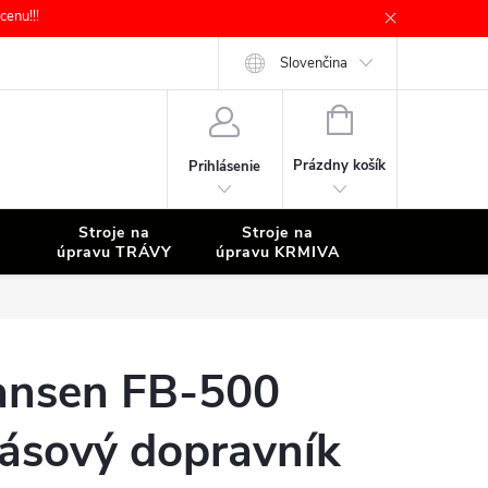
enu!!!
Slovenčina
NÁKUPNÝ
KOŠÍK
Prázdny košík
Prihlásenie
Stroje na
Stroje na
Stroje na
úpravu TRÁVY
úpravu KRMIVA
ČISTENIE
ansen FB-500
ásový dopravník