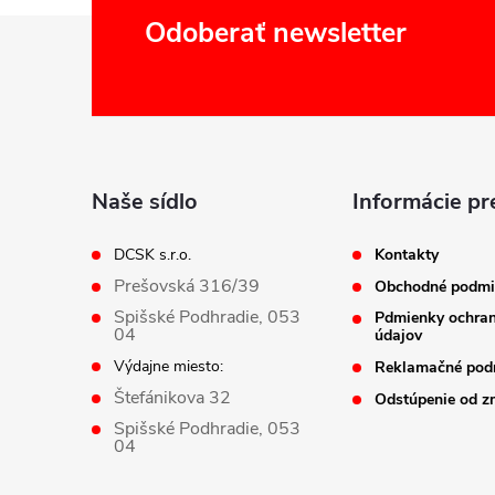
Z
Odoberať newsletter
á
p
ä
Naše sídlo
Informácie pr
t
DCSK s.r.o.
Kontakty
Prešovská 316/39
Obchodné podmi
i
Spišské Podhradie, 053
Pdmienky ochra
04
údajov
e
Výdajne miesto:
Reklamačné pod
Štefánikova 32
Odstúpenie od z
Spišské Podhradie, 053
04