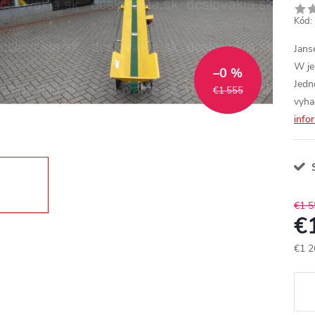
Kód:
Jans
W je
–0 %
Jedn
€1 555
vyha
info
S
€1 5
€
€1 2
Jedn
cena