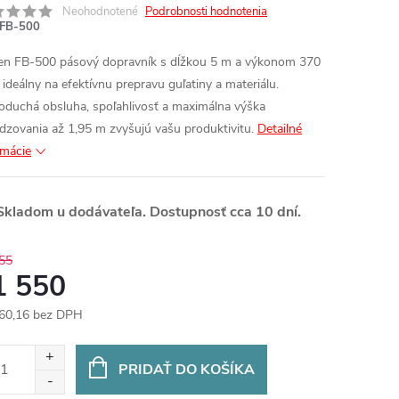
Neohodnotené
Podrobnosti hodnotenia
FB-500
en FB-500 pásový dopravník s dĺžkou 5 m a výkonom 370
 ideálny na efektívnu prepravu guľatiny a materiálu.
oduchá obsluha, spoľahlivosť a maximálna výška
dzovania až 1,95 m zvyšujú vašu produktivitu.
Detailné
rmácie
kladom u dodávateľa. Dostupnosť cca 10 dní.
55
1 550
60,16 bez DPH
otková
:
PRIDAŤ DO KOŠÍKA