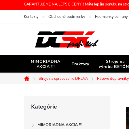
Prejsť
GARANTUJEME NAJLEPŠIE CENY!!! Máte lepšiu ponuku na stroj 
na
Kontakty
Obchodné podmienky
Podmienky ochrany 
obsah
MIMORIADNA
Stroje na
Traktory
AKCIA !!!
výrobu BETÓ
Stroje na spracovanie DREVA
Pásové dopravníky
Domov
B
Preskočiť
Kategórie
kategórie
o
MIMORIADNA AKCIA !!!