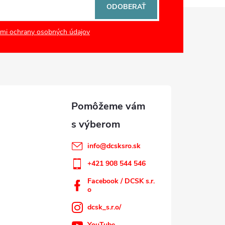
ODOBERAŤ
mi ochrany osobných údajov
info
@
dcsksro.sk
+421 908 544 546
Facebook / DCSK s.r.
o
dcsk_s.r.o/
YouTube