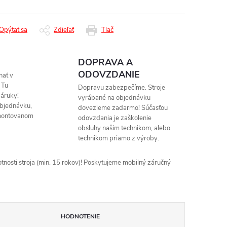
Opýtať sa
Zdieľať
Tlač
DOPRAVA A
ODOVZDANIE
nať v
 Tu
Dopravu zabezpečíme. Stroje
áruky!
vyrábané na objednávku
objednávku,
dovezieme zadarmo! Súčasťou
montovanom
odovzdania je zaškolenie
obsluhy našim technikom, alebo
technikom priamo z výroby.
nosti stroja (min. 15 rokov)! Poskytujeme mobilný záručný
HODNOTENIE