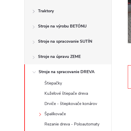
č
Traktory
n
Stroje na výrobu BETÓNU
ý
p
Stroje na spracovanie SUTÍN
a
Stroje na úpravu ZEME
n
Stroje na spracovanie DREVA
Štiepačky
e
Kužeľové štiepače dreva
l
Drviče - štiepkovače konárov
Špalíkovače
Rezanie dreva - Poloautomaty