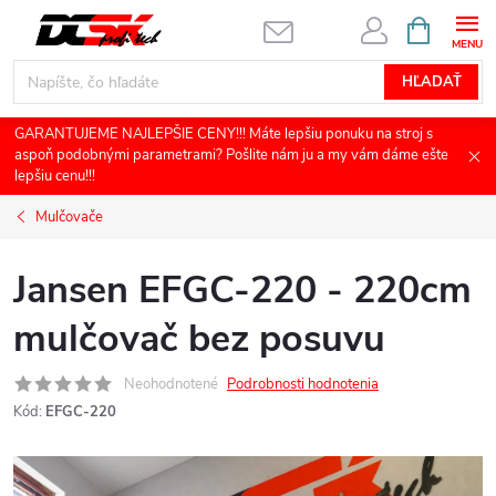
Prejsť
NÁKUPN
KOŠÍK
na
obsah
HĽADAŤ
GARANTUJEME NAJLEPŠIE CENY!!! Máte lepšiu ponuku na stroj s
aspoň podobnými parametrami? Pošlite nám ju a my vám dáme ešte
lepšiu cenu!!!
Mulčovače
Jansen EFGC-220 - 220cm
mulčovač bez posuvu
Neohodnotené
Podrobnosti hodnotenia
Kód:
EFGC-220