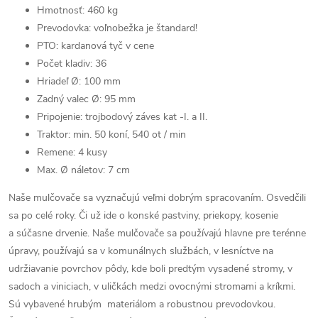
Hmotnosť: 460 kg
Prevodovka: voľnobežka je štandard!
PTO: kardanová tyč v cene
Počet kladiv: 36
Hriadeľ Ø: 100 mm
Zadný valec Ø: 95 mm
Pripojenie: trojbodový záves kat -I. a II.
Traktor: min. 50 koní, 540 ot / min
Remene: 4 kusy
Max. Ø náletov: 7 cm
Naše mulčovače sa vyznačujú veľmi dobrým spracovaním. Osvedčili
sa po celé roky. Či už ide o konské pastviny, priekopy, kosenie
a súčasne drvenie. Naše mulčovače sa používajú hlavne pre terénne
úpravy, používajú sa v komunálnych službách, v lesníctve na
udržiavanie povrchov pôdy, kde boli predtým vysadené stromy, v
sadoch a viniciach, v uličkách medzi ovocnými stromami a kríkmi.
Sú vybavené hrubým materiálom a robustnou prevodovkou.