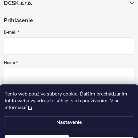
DCSK s.r.o.
Prihlásenie
E-mail
Heslo
Tento web používa súbory cookie. Ďalším prechádzaním
PRIHLÁSIŤ SA
tohto webu vyjadrujete súhlas s ich používaním. Viac
informácií
tu
.
Nová registrácia
Zabudnuté heslo
Nastavenie
Copyright 2026
DCSK
. Všetky práva vyhradené.