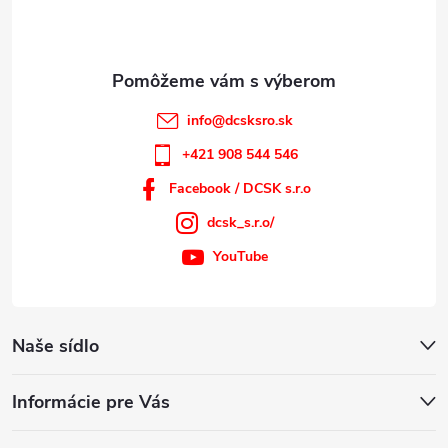
i
e
info
@
dcsksro.sk
+421 908 544 546
Facebook / DCSK s.r.o
dcsk_s.r.o/
YouTube
Naše sídlo
Informácie pre Vás