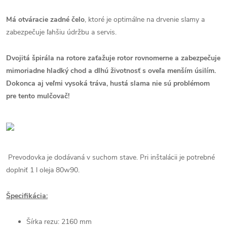
Má otváracie zadné čelo
, ktoré je optimálne na drvenie slamy a
zabezpečuje ľahšiu údržbu a servis.
Dvojitá špirála na rotore zaťažuje rotor rovnomerne a zabezpečuje
mimoriadne hladký chod a dlhú životnosť s oveľa menším úsilím.
Dokonca aj veľmi vysoká tráva, hustá slama nie sú problémom
pre tento mulčovač!
Prevodovka je dodávaná v suchom stave. Pri inštalácii je potrebné
doplniť 1 l oleja 80w90.
Špecifikácia:
Šírka rezu: 2160 mm