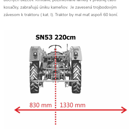
kosačky, zabraňujú úniku kameňov. Je zavesená trojbodovým
závesom k traktoru ( kat. I). Traktor by mal mať aspoň 60 koní.