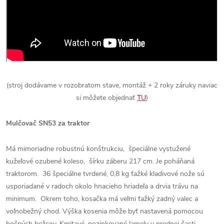
(stroj dodávame v rozobratom stave, montáž + 2 roky záruky naviac
si môžete objednať
TU
)
Mulčovač SN53 za traktor
Má mimoriadne robustnú konštrukciu, špeciálne vystužené
kužeľové ozubené koleso, šírku záberu 217 cm. Je poháňaná
traktorom. 36 špeciálne tvrdené, 0,8 kg ťažké kladivové nože sú
usporiadané v radoch okolo hnacieho hriadeľa a drvia trávu na
minimum. Okrem toho, kosačka má veľmi ťažký zadný valec a
voľnobežný chod. Výška kosenia môže byť nastavená pomocou
bočných bežcov. Kmitavé, pozinkované lamely ​​v prednej časti