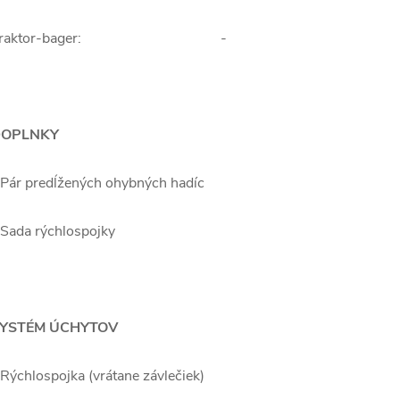
Traktor-bager: -
OPLNKY
 Pár predĺžených ohybných hadíc
 Sada rýchlospojky
YSTÉM ÚCHYTOV
 Rýchlospojka (vrátane závlečiek)