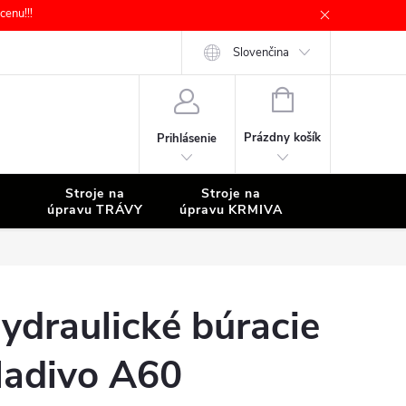
enu!!!
Slovenčina
NÁKUPNÝ
KOŠÍK
Prázdny košík
Prihlásenie
Stroje na
Stroje na
Stroje na
úpravu TRÁVY
úpravu KRMIVA
ČISTENIE
ydraulické búracie
ladivo A60