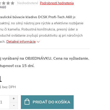
Neohodnotené
Podrobnosti hodnotenia
A60
aulické búvacie kladivo DCSK Profi‑Tech A60
je
aktný, no silný nástroj pre rýchle a efektívne rozbíjanie
nu či kameňa. Robustná konštrukcia, presný úder a
oduché ovládanie zvyšujú produktivitu aj pri náročných
ach.
Detailné informácie
oj vyrábaný na OBJEDNÁVKU. Cena na vyžiadanie.
tupnosť cca 15 dní.
1
1 bez DPH
otková
:
PRIDAŤ DO KOŠÍKA