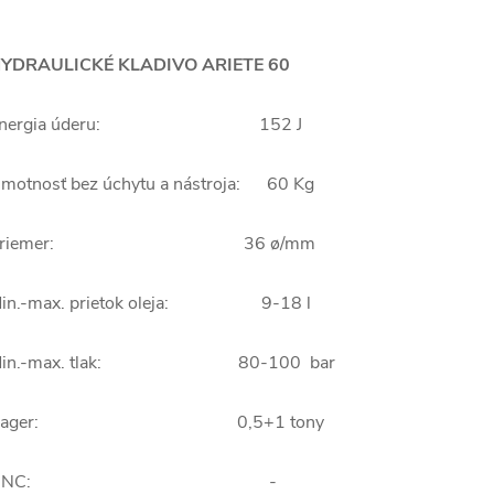
YDRAULICKÉ KLADIVO ARIETE 60
Energia úderu: 152 J
motnosť bez úchytu a nástroja: 60 Kg
Priemer: 36 ø/mm
in.-max. prietok oleja: 9-18 l
Min.-max. tlak: 80-100 bar
Bager: 0,5+1 tony
UNC: -