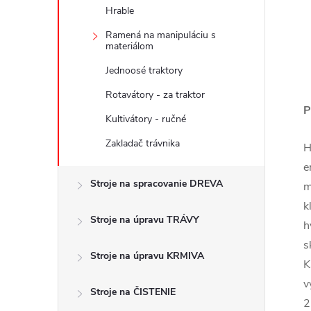
Hrable
Ramená na manipuláciu s
materiálom
Jednoosé traktory
Rotavátory - za traktor
P
Kultivátory - ručné
Zakladač trávnika
H
e
Stroje na spracovanie DREVA
m
k
Stroje na úpravu TRÁVY
h
s
Stroje na úpravu KRMIVA
K
v
Stroje na ČISTENIE
2