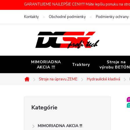
Prejsť
GARANTUJEME NAJLEPŠIE CENY!!! Máte lepšiu ponuku na stroj 
na
Kontakty
Obchodné podmienky
Podmienky ochrany 
obsah
MIMORIADNA
Stroje na
Traktory
AKCIA !!!
výrobu BETÓ
Stroje na úpravu ZEME
Hydraulické kladivá
Domov
B
P
Preskočiť
D
Kategórie
kategórie
o
MIMORIADNA AKCIA !!!