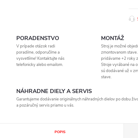
PORADENSTVO
MONTÁŽ
V prípade otázok radi
Stroj je možné objed
poradíme, odporučíme a
zmontovanom stave.
vysvetlíme! Kontaktujte nás
pridávame +2 roky z
telefonicky alebo emailom.
Stroje vyrábané na 
sú dodávané už v z
stave.
NÁHRADNE DIELY A SERVIS
Garantujeme dodávanie originálnych náhradných dielov po dobu život
a pozáručný servis priamo u vás.
POPIS