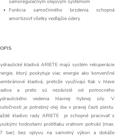
samoregulačným olejovým systémom
Funkcia samočinného brzdenia schopná
amortizovť všetky vedľajšie údery
OPIS
ydraulické kladivá ARIETE majú systém rekuperácie
nergie, ktorý poskytuje viac energie ako konvenčné
embránové kladivá, pretože využívajú tlak v hlave
ladiva a preto sú nezávislé od pomocného
ydraulického vedenia hlavnej hybnej sily. V
kutočnosti je potrebný olej iba v pravej časti piestu.
aždé kladivo rady ARIETE je schopné pracovať s
ysokými hodnotami protitlaku vratnom potrubí (max.
7 bar) bez vplyvu na samotný výkon a dokáže