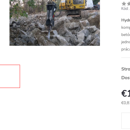
Kód:
Hydr
komp
betó
jedn
prác
Str
Dos
€
€0,8
Jedn
cena