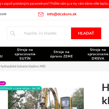
s aspoň podobnými parametrami? Pošlite nám ju a my vám dáme ešte lepšiu c
info@dcsksro.sk
osobných údajov
Reklamačné podmienky
Odstúpenie od zmluvy
HĽADAŤ
Stroje na
Stroje na
Stroje na
spracovanie
spracovanie
NU
úpravu ZEME
SUTÍN
DREVA
Hydraulické búracie kladivo A60
H
rofi
OPRAVA v cene stroja - len SK
k