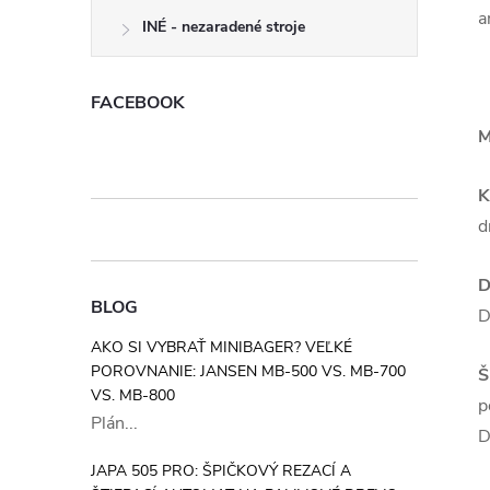
a
INÉ - nezaradené stroje
FACEBOOK
M
K
d
D
BLOG
D
AKO SI VYBRAŤ MINIBAGER? VEĽKÉ
POROVNANIE: JANSEN MB-500 VS. MB-700
Š
VS. MB-800
p
Plán...
D
JAPA 505 PRO: ŠPIČKOVÝ REZACÍ A