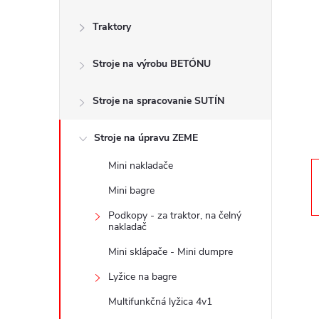
č
Traktory
n
Stroje na výrobu BETÓNU
ý
p
Stroje na spracovanie SUTÍN
a
Stroje na úpravu ZEME
Mini nakladače
n
Mini bagre
e
Podkopy - za traktor, na čelný
nakladač
l
Mini sklápače - Mini dumpre
Lyžice na bagre
Multifunkčná lyžica 4v1