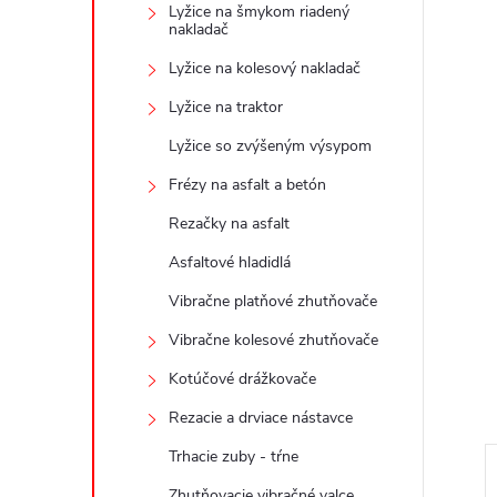
Lyžice na šmykom riadený
nakladač
Lyžice na kolesový nakladač
Lyžice na traktor
Lyžice so zvýšeným výsypom
Frézy na asfalt a betón
Rezačky na asfalt
Asfaltové hladidlá
Vibračne platňové zhutňovače
Vibračne kolesové zhutňovače
Kotúčové drážkovače
Rezacie a drviace nástavce
Trhacie zuby - tŕne
Zhutňovacie vibračné valce