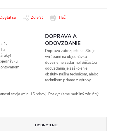
Opýtať sa
Zdieľať
Tlač
DOPRAVA A
ODOVZDANIE
nať v
 Tu
Dopravu zabezpečíme. Stroje
áruky!
vyrábané na objednávku
objednávku,
dovezieme zadarmo! Súčasťou
montovanom
odovzdania je zaškolenie
obsluhy našim technikom, alebo
technikom priamo z výroby.
nosti stroja (min. 15 rokov)! Poskytujeme mobilný záručný
HODNOTENIE