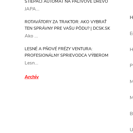
ŠTIEPACÍ AUTOMAT NA PALIVOVÉ DREVO
JAPA...
H
ROTAVÁTORY ZA TRAKTOR: AKO VYBRAŤ
TEN SPRÁVNY PRE VAŠU PÔDU? | DCSK.SK
Ako ...
LESNÉ A PŇOVÉ FRÉZY VENTURA:
H
PROFESIONÁLNY SPRIEVODCA VÝBEROM
Lesn...
Archív
M