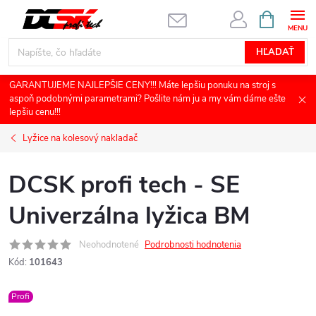
Prejsť
NÁKUPN
KOŠÍK
na
obsah
HĽADAŤ
GARANTUJEME NAJLEPŠIE CENY!!! Máte lepšiu ponuku na stroj s
aspoň podobnými parametrami? Pošlite nám ju a my vám dáme ešte
lepšiu cenu!!!
Lyžice na kolesový nakladač
DCSK profi tech - SE
Univerzálna lyžica BM
Neohodnotené
Podrobnosti hodnotenia
Kód:
101643
Profi