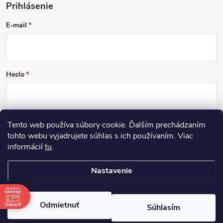
Prihlásenie
E-mail
Heslo
Tento web používa súbory cookie. Ďalším prechádzaním
PRIHLÁSIŤ SA
tohto webu vyjadrujete súhlas s ich používaním. Viac
informácií
tu
.
Nová registrácia
Zabudnuté heslo
Nastavenie
Copyright 2026
DCSK
. Všetky práva vyhradené.
Odmietnuť
Zobraziť
Súhlasím
Vytvoril Shoptet