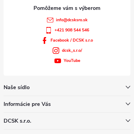
e
info
@
dcsksro.sk
+421 908 544 546
Facebook / DCSK s.r.o
dcsk_s.r.o/
YouTube
Naše sídlo
Informácie pre Vás
DCSK s.r.o.