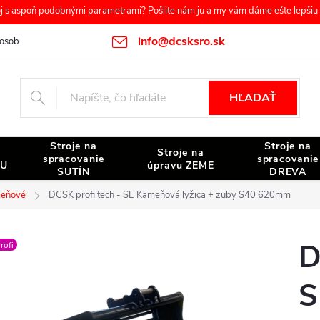
s aspoň podobnými parametrami? Pošlite nám ju a my vám dáme ešte lepšiu c
info@dcsksro.sk
osobných údajov
Reklamačné podmienky
Odstúpenie od zmluvy
HĽADAŤ
Stroje na
Stroje na
Stroje na
spracovanie
spracovanie
NU
úpravu ZEME
SUTÍN
DREVA
eňové
DCSK profi tech - SE Kameňová lyžica + zuby S40 620mm
D
rofi
S