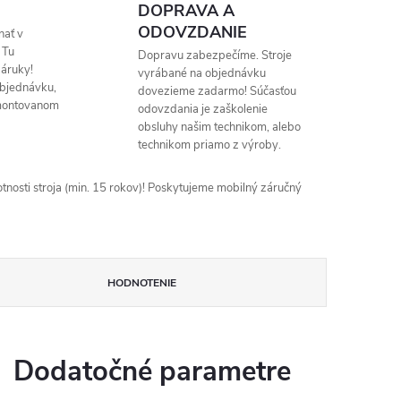
DOPRAVA A
ODOVZDANIE
nať v
 Tu
Dopravu zabezpečíme. Stroje
áruky!
vyrábané na objednávku
objednávku,
dovezieme zadarmo! Súčasťou
montovanom
odovzdania je zaškolenie
obsluhy našim technikom, alebo
technikom priamo z výroby.
nosti stroja (min. 15 rokov)! Poskytujeme mobilný záručný
HODNOTENIE
Dodatočné parametre