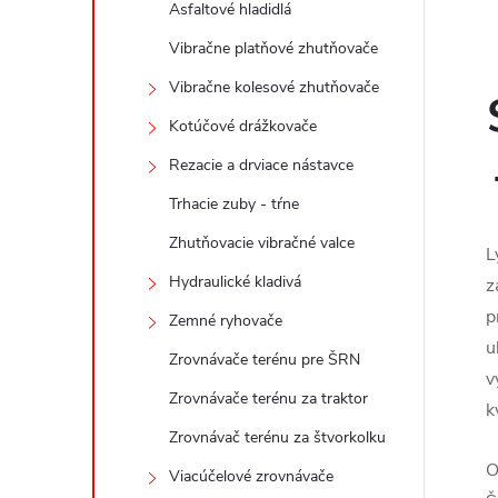
Asfaltové hladidlá
Vibračne platňové zhutňovače
Vibračne kolesové zhutňovače
Kotúčové drážkovače
Rezacie a drviace nástavce
Trhacie zuby - tŕne
Zhutňovacie vibračné valce
L
Hydraulické kladivá
z
p
Zemné ryhovače
u
Zrovnávače terénu pre ŠRN
v
Zrovnávače terénu za traktor
k
Zrovnávač terénu za štvorkolku
O
Viacúčelové zrovnávače