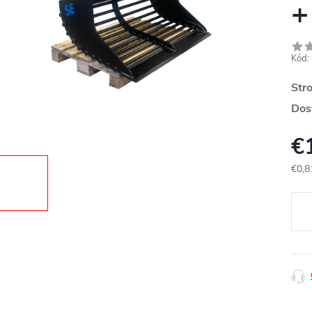
+
Kód:
Str
Dos
€
€0,8
Jedn
cena