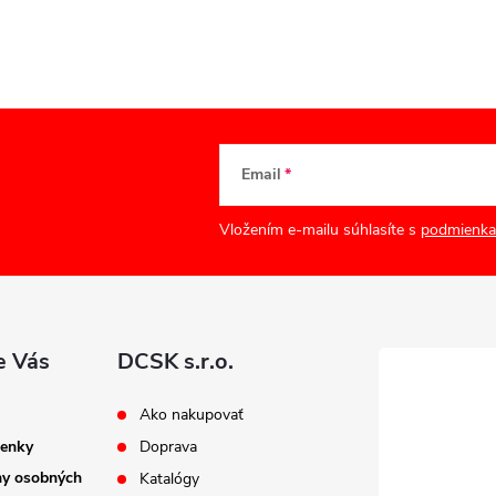
Email
Vložením e-mailu súhlasíte s
podmienka
e Vás
DCSK s.r.o.
Ako nakupovať
enky
Doprava
ny osobných
Katalógy