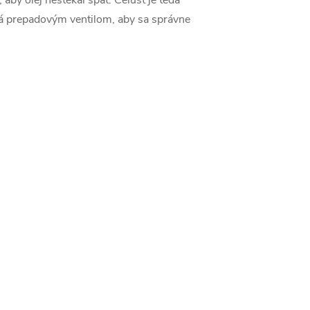
by olej nestekal späť. Čeľusť je teda
 prepadovým ventilom, aby sa správne