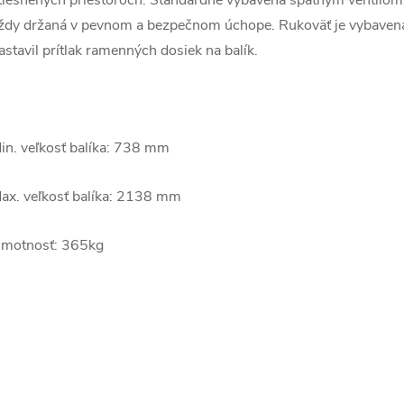
tiesnených priestoroch. Štandardne vybavená spätným ventilom, a
ždy držaná v pevnom a bezpečnom úchope. Rukoväť je vybavená
astavil prítlak ramenných dosiek na balík.
in. veľkosť balíka: 738 mm
ax. veľkosť balíka: 2138 mm
motnosť: 365kg