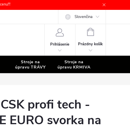
enu!!!
Slovenčina
NÁKUPNÝ
KOŠÍK
Prázdny košík
Prihlásenie
Stroje na
Stroje na
Stroje na
úpravu TRÁVY
úpravu KRMIVA
ČISTENIE
CSK profi tech -
E EURO svorka na