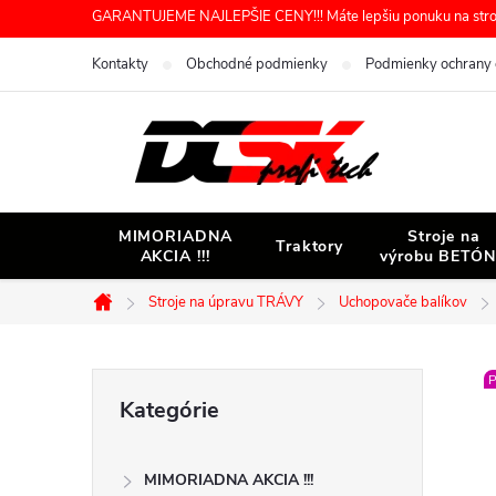
Prejsť
GARANTUJEME NAJLEPŠIE CENY!!! Máte lepšiu ponuku na stroj 
na
Kontakty
Obchodné podmienky
Podmienky ochrany 
obsah
MIMORIADNA
Stroje na
Traktory
AKCIA !!!
výrobu BETÓ
Stroje na úpravu TRÁVY
Uchopovače balíkov
Domov
B
P
Preskočiť
Kategórie
kategórie
o
MIMORIADNA AKCIA !!!