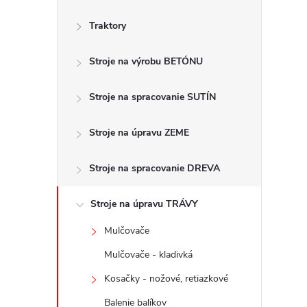
č
Traktory
n
Stroje na výrobu BETÓNU
ý
p
Stroje na spracovanie SUTÍN
a
Stroje na úpravu ZEME
n
Stroje na spracovanie DREVA
e
Stroje na úpravu TRÁVY
Mulčovače
l
Mulčovače - kladivká
Kosačky - nožové, retiazkové
Balenie balíkov