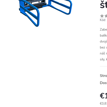
š
Kód:
Zabe
balí
dvoj
bez 
náš 
sily,
Str
Dos
€
€0,8