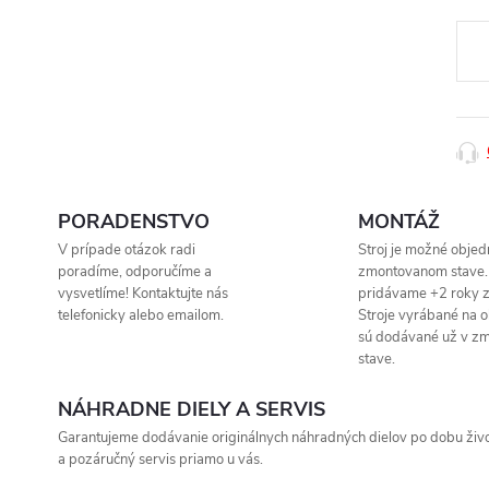
Jedn
cena
PORADENSTVO
MONTÁŽ
V prípade otázok radi
Stroj je možné objed
poradíme, odporučíme a
zmontovanom stave.
vysvetlíme! Kontaktujte nás
pridávame +2 roky z
telefonicky alebo emailom.
Stroje vyrábané na 
sú dodávané už v z
stave.
NÁHRADNE DIELY A SERVIS
Garantujeme dodávanie originálnych náhradných dielov po dobu život
a pozáručný servis priamo u vás.