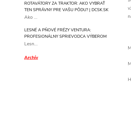
s
ROTAVÁTORY ZA TRAKTOR: AKO VYBRAŤ
v
TEN SPRÁVNY PRE VAŠU PÔDU? | DCSK.SK
n
Ako ...
LESNÉ A PŇOVÉ FRÉZY VENTURA:
PROFESIONÁLNY SPRIEVODCA VÝBEROM
Lesn...
M
Archív
M
H