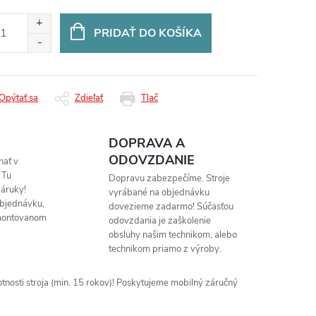
otková
:
PRIDAŤ DO KOŠÍKA
Opýtať sa
Zdieľať
Tlač
DOPRAVA A
ODOVZDANIE
nať v
 Tu
Dopravu zabezpečíme. Stroje
áruky!
vyrábané na objednávku
objednávku,
dovezieme zadarmo! Súčasťou
montovanom
odovzdania je zaškolenie
obsluhy našim technikom, alebo
technikom priamo z výroby.
nosti stroja (min. 15 rokov)! Poskytujeme mobilný záručný