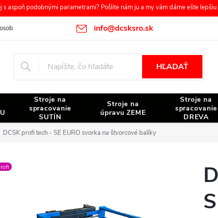
s aspoň podobnými parametrami? Pošlite nám ju a my vám dáme ešte lepšiu c
info@dcsksro.sk
osobných údajov
Reklamačné podmienky
Odstúpenie od zmluvy
HĽADAŤ
Stroje na
Stroje na
Stroje na
spracovanie
spracovanie
NU
úpravu ZEME
SUTÍN
DREVA
DCSK profi tech - SE EURO svorka na štvorcové balíky
D
rofi
S