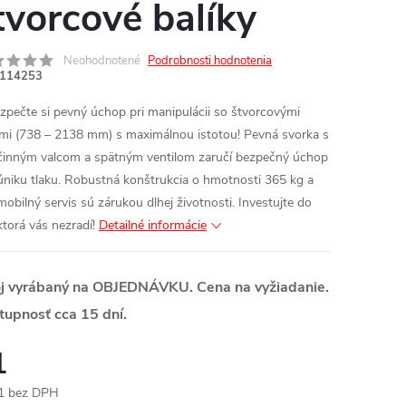
tvorcové balíky
Neohodnotené
Podrobnosti hodnotenia
114253
zpečte si pevný úchop pri manipulácii so štvorcovými
kmi (738 – 2138 mm) s maximálnou istotou! Pevná svorka s
činným valcom a spätným ventilom zaručí bezpečný úchop
úniku tlaku. Robustná konštrukcia o hmotnosti 365 kg a
mobilný servis sú zárukou dlhej životnosti. Investujte do
 ktorá vás nezradí!
Detailné informácie
oj vyrábaný na OBJEDNÁVKU. Cena na vyžiadanie.
tupnosť cca 15 dní.
1
1 bez DPH