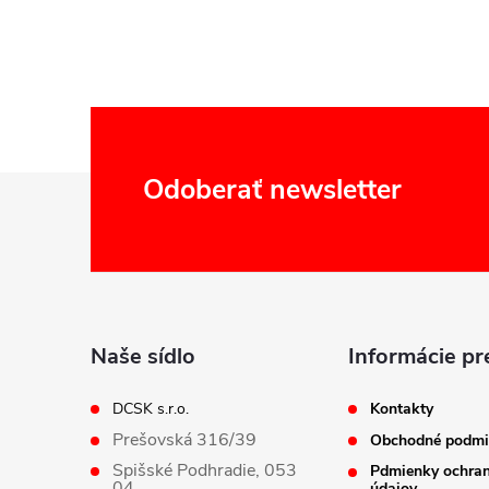
Z
Odoberať newsletter
á
p
ä
Naše sídlo
Informácie pr
t
DCSK s.r.o.
Kontakty
Prešovská 316/39
Obchodné podmi
i
Spišské Podhradie, 053
Pdmienky ochra
04
údajov