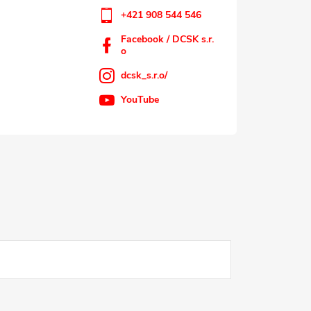
+421 908 544 546
Facebook / DCSK s.r.
o
dcsk_s.r.o/
YouTube