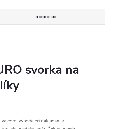
HODNOTENIE
EURO svorka na
líky
m valcom, výhoda pri nakladaní v