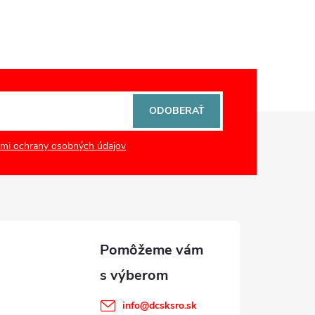
ODOBERAŤ
mi ochrany osobných údajov
info
@
dcsksro.sk