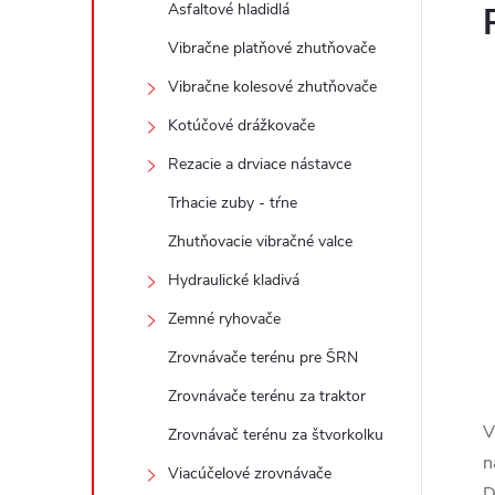
Asfaltové hladidlá
Vibračne platňové zhutňovače
Vibračne kolesové zhutňovače
Kotúčové drážkovače
Rezacie a drviace nástavce
Trhacie zuby - tŕne
Zhutňovacie vibračné valce
Hydraulické kladivá
Zemné ryhovače
Zrovnávače terénu pre ŠRN
Zrovnávače terénu za traktor
V
Zrovnávač terénu za štvorkolku
n
Viacúčelové zrovnávače
D