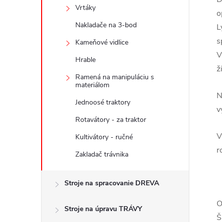
Vrtáky
o
Nakladače na 3-bod
L
s
Kameňové vidlice
V
Hrable
ž
Ramená na manipuláciu s
materiálom
N
Jednoosé traktory
v
Rotavátory - za traktor
V
Kultivátory - ručné
r
Zakladač trávnika
Stroje na spracovanie DREVA
O
Stroje na úpravu TRÁVY
Š