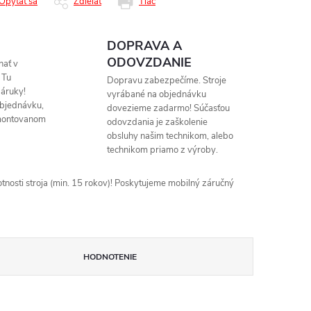
Opýtať sa
Zdieľať
Tlač
DOPRAVA A
ODOVZDANIE
nať v
 Tu
Dopravu zabezpečíme. Stroje
áruky!
vyrábané na objednávku
objednávku,
dovezieme zadarmo! Súčasťou
montovanom
odovzdania je zaškolenie
obsluhy našim technikom, alebo
technikom priamo z výroby.
nosti stroja (min. 15 rokov)! Poskytujeme mobilný záručný
HODNOTENIE