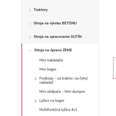
č
Traktory
n
Stroje na výrobu BETÓNU
ý
p
Stroje na spracovanie SUTÍN
a
Stroje na úpravu ZEME
Mini nakladače
n
Mini bagre
e
Podkopy - za traktor, na čelný
nakladač
l
Mini sklápače - Mini dumpre
Lyžice na bagre
Multifunkčná lyžica 4v1