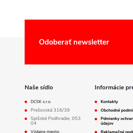
Z
Odoberať newsletter
á
p
ä
Naše sídlo
Informácie pr
t
DCSK s.r.o.
Kontakty
Prešovská 316/39
Obchodné podmi
i
Spišské Podhradie, 053
Pdmienky ochra
04
údajov
Výdajne miesto:
Reklamačné pod