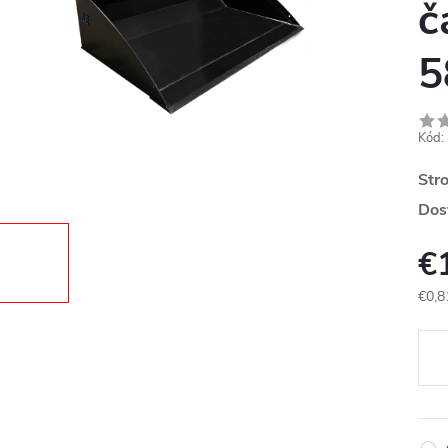
č
5
Kód:
Str
Dos
€
€0,8
Jedn
cena