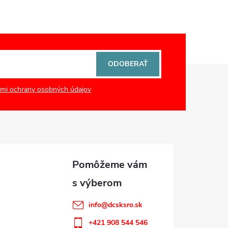
ODOBERAŤ
mi ochrany osobných údajov
info
@
dcsksro.sk
+421 908 544 546