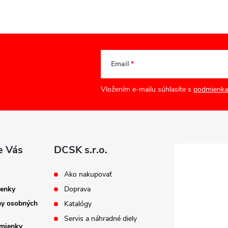
Email
Vložením e-mailu súhlasíte s
podmienka
e Vás
DCSK s.r.o.
Ako nakupovať
enky
Doprava
ny osobných
Katalógy
Servis a náhradné diely
mienky