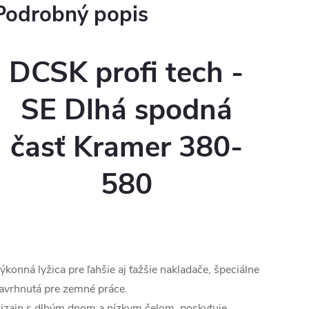
Podrobný popis
DCSK profi tech -
SE Dlhá spodná
časť Kramer 380-
580
ýkonná lyžica pre ľahšie aj ťažšie nakladače, špeciálne
avrhnutá pre zemné práce.
izajn s dlhým dnom a nízkym čelom, poskytuje