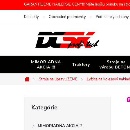
Prejsť
GARANTUJEME NAJLEPŠIE CENY!!! Máte lepšiu ponuku na stroj 
na
Kontakty
Obchodné podmienky
Podmienky ochrany 
obsah
MIMORIADNA
Stroje na
Traktory
AKCIA !!!
výrobu BETÓ
Stroje na úpravu ZEME
Lyžice na kolesový nakla
Domov
B
P
Preskočiť
Kategórie
kategórie
o
MIMORIADNA AKCIA !!!