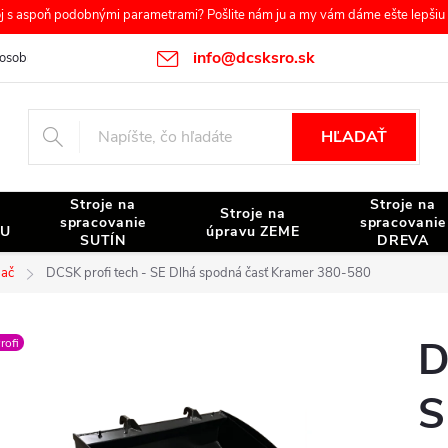
s aspoň podobnými parametrami? Pošlite nám ju a my vám dáme ešte lepšiu c
info@dcsksro.sk
osobných údajov
Reklamačné podmienky
Odstúpenie od zmluvy
HĽADAŤ
Stroje na
Stroje na
Stroje na
spracovanie
spracovanie
NU
úpravu ZEME
SUTÍN
DREVA
dač
DCSK profi tech - SE Dlhá spodná časť Kramer 380-580
D
rofi
S