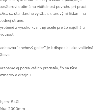
perátorovi optimálnu viditeľnosť povrchu pri práci.
yžica sa štandardne vyrába s oterovými lištami na
podnej strane.
yrobené z vysoko kvalitnej ocele pre čo najdlhšiu
ivotnosť.
adstavba "snehový golier" je k dispozícii ako voliteľná
ýbava.
yrábame aj podľa vašich predstáv, čo sa týka
ozmerov a dizajnu.
bjem: 840L
írka: 2000mm