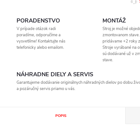
PORADENSTVO
MONTÁŽ
V prípade otázok radi
Stroj je možné objed
poradíme, odporučíme a
zmontovanom stave.
vysvetlíme! Kontaktujte nás
pridávame +2 roky z
telefonicky alebo emailom.
Stroje vyrábané na 
sú dodávané už v z
stave.
NÁHRADNE DIELY A SERVIS
Garantujeme dodávanie originálnych náhradných dielov po dobu život
a pozáručný servis priamo u vás.
POPIS