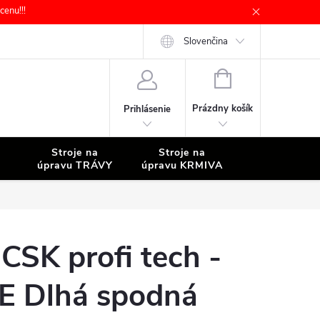
enu!!!
Slovenčina
NÁKUPNÝ
KOŠÍK
Prázdny košík
Prihlásenie
Stroje na
Stroje na
Stroje na
úpravu TRÁVY
úpravu KRMIVA
ČISTENIE
CSK profi tech -
E Dlhá spodná