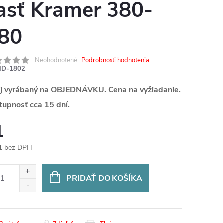
asť Kramer 380-
80
Neohodnotené
Podrobnosti hodnotenia
ID-1802
oj vyrábaný na OBJEDNÁVKU. Cena na vyžiadanie.
tupnosť cca 15 dní.
1
1 bez DPH
otková
:
PRIDAŤ DO KOŠÍKA