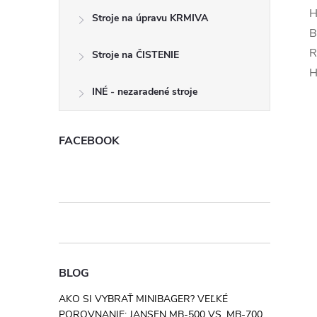
H
Stroje na úpravu KRMIVA
B
R
Stroje na ČISTENIE
H
INÉ - nezaradené stroje
FACEBOOK
BLOG
AKO SI VYBRAŤ MINIBAGER? VEĽKÉ
POROVNANIE: JANSEN MB-500 VS. MB-700