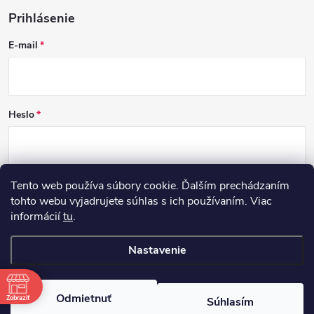
Prihlásenie
E-mail
Heslo
Tento web používa súbory cookie. Ďalším prechádzaním
PRIHLÁSIŤ SA
tohto webu vyjadrujete súhlas s ich používaním. Viac
informácií
tu
.
Nová registrácia
Zabudnuté heslo
Nastavenie
Copyright 2026
DCSK
. Všetky práva vyhradené.
Odmietnuť
Zobraziť
Súhlasím
Vytvoril Shoptet