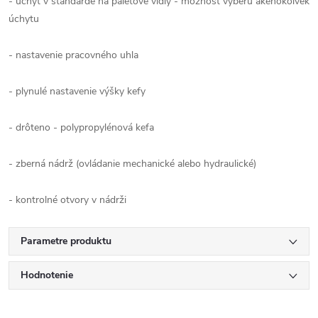
- úchyt v štandarde na paletové vidly - možnosť výberu akéhokoľvek
úchytu
- ​​nastavenie pracovného uhla
- plynulé nastavenie výšky kefy
- drôteno - polypropylénová kefa
- zberná nádrž (ovládanie mechanické alebo hydraulické)
- kontrolné otvory v nádrži
Parametre produktu
Hodnotenie