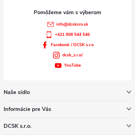
e
info
@
dcsksro.sk
+421 908 544 546
Facebook / DCSK s.r.o
dcsk_s.r.o/
YouTube
Naše sídlo
Informácie pre Vás
DCSK s.r.o.