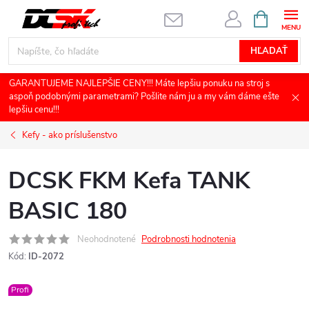
Prejsť
NÁKUPN
KOŠÍK
na
obsah
HĽADAŤ
GARANTUJEME NAJLEPŠIE CENY!!! Máte lepšiu ponuku na stroj s
aspoň podobnými parametrami? Pošlite nám ju a my vám dáme ešte
lepšiu cenu!!!
Kefy - ako príslušenstvo
DCSK FKM Kefa TANK
BASIC 180
Neohodnotené
Podrobnosti hodnotenia
Kód:
ID-2072
Profi