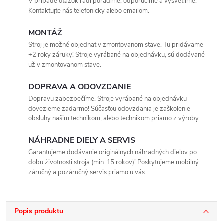
V prípade otázok radi poradíme, odporučíme a vysvetlíme!
Kontaktujte nás telefonicky alebo emailom.
MONTÁŽ
Stroj je možné objednať v zmontovanom stave. Tu pridávame
+2 roky záruky! Stroje vyrábané na objednávku, sú dodávané
už v zmontovanom stave.
DOPRAVA A ODOVZDANIE
Dopravu zabezpečíme. Stroje vyrábané na objednávku
dovezieme zadarmo! Súčasťou odovzdania je zaškolenie
obsluhy našim technikom, alebo technikom priamo z výroby.
NÁHRADNE DIELY A SERVIS
Garantujeme dodávanie originálnych náhradných dielov po
dobu životnosti stroja (min. 15 rokov)! Poskytujeme mobilný
záručný a pozáručný servis priamo u vás.
Popis produktu