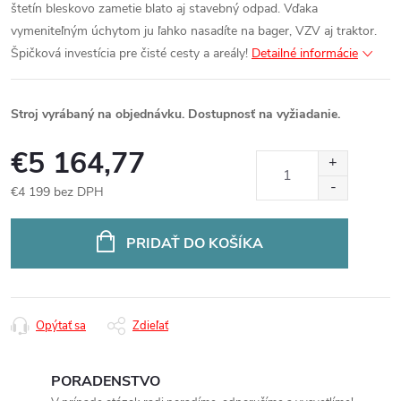
štetín bleskovo zametie blato aj stavebný odpad. Vďaka
vymeniteľným úchytom ju ľahko nasadíte na bager, VZV aj traktor.
Špičková investícia pre čisté cesty a areály!
Detailné informácie
Stroj vyrábaný na objednávku. Dostupnosť na vyžiadanie.
€5 164,77
€4 199 bez DPH
Jednotková
cena:
PRIDAŤ DO KOŠÍKA
Opýtať sa
Zdieľať
PORADENSTVO