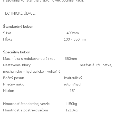
frézovania konštantná v akýchloľvek podmienkách.
TECHNICKÉ ÚDAJE:
Štandardný bubon
Šírka 400mm
Hĺbka 100 - 350mm
Špeciálny bubon
Max. hĺbka s redukovanou šírkou 350mm
Nastavenie hĺbky nezávislá P/Ľ petka,
mechanické – hydraulické - voliteľné
Bočný posun hydraulický
Priečny náklon autom/hyd.
Náklon 16°
Hmotnosť štandardnej verzie 1150kg
Hmotnosť s postrekovačom 1210kg