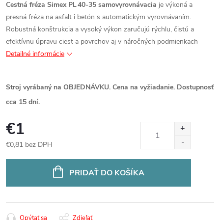
Cestná fréza Simex PL 40‑35 samovyrovnávacia
je výkoná a
presná fréza na asfalt i betón s automatickým vyrovnávaním.
Robustná konštrukcia a vysoký výkon zaručujú rýchlu, čistú a
efektívnu úpravu ciest a povrchov aj v náročných podmienkach
Detailné informácie
Stroj vyrábaný na OBJEDNÁVKU. Cena na vyžiadanie. Dostupnosť
cca 15 dní.
€1
€0,81 bez DPH
Jednotková
cena:
PRIDAŤ DO KOŠÍKA
Opýtať sa
Zdieľať