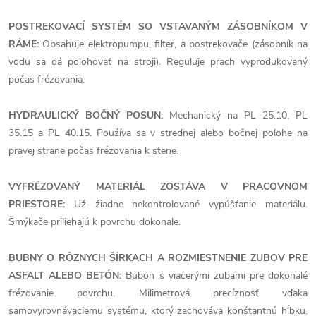
POSTREKOVACÍ SYSTÉM SO VSTAVANÝM ZÁSOBNÍKOM V
RÁME:
Obsahuje elektropumpu, filter, a postrekovače (zásobník na
vodu sa dá polohovať na stroji). Reguluje prach vyprodukovaný
počas frézovania.
HYDRAULICKÝ BOČNÝ POSUN:
Mechanický na PL 25.10, PL
35.15 a PL 40.15. Používa sa v strednej alebo bočnej polohe na
pravej strane počas frézovania k stene.
VYFRÉZOVANÝ MATERIÁL ZOSTÁVA V PRACOVNOM
PRIESTORE:
Už žiadne nekontrolované vypúšťanie materiálu.
Šmýkače priliehajú k povrchu dokonale.
BUBNY O RÔZNYCH ŠÍRKACH A ROZMIESTNENIE ZUBOV PRE
ASFALT ALEBO BETÓN:
Bubon s viacerými zubami pre dokonalé
frézovanie povrchu. Milimetrová precíznosť vďaka
samovyrovnávaciemu systému, ktorý zachováva konštantnú hĺbku.