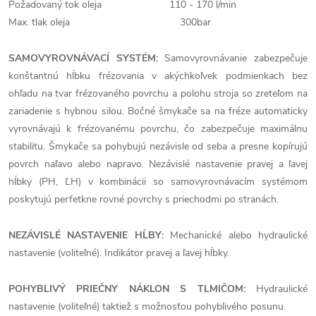
Požadovaný tok oleja 110 - 170 l/min
Max. tlak oleja 300bar
SAMOVYROVNÁVACÍ SYSTÉM:
Samovyrovnávanie zabezpečuje
konštantnú hĺbku frézovania v akýchkoľvek podmienkach bez
ohľadu na tvar frézovaného povrchu a polohu stroja so zreteľom na
zariadenie s hybnou silou. Bočné šmykače sa na fréze automaticky
vyrovnávajú k frézovanému povrchu, čo zabezpečuje maximálnu
stabilitu. Šmykače sa pohybujú nezávisle od seba a presne kopírujú
povrch naľavo alebo napravo. Nezávislé nastavenie pravej a ľavej
hĺbky (PH, ĽH) v kombinácii so samovyrovnávacím systémom
poskytujú perfetkne rovné povrchy s priechodmi po stranách.
NEZÁVISLÉ NASTAVENIE HĹBY:
Mechanické alebo hydraulické
nastavenie (voliteľné). Indikátor pravej a ľavej hĺbky.
POHYBLIVÝ PRIEČNY NÁKLON S TLMIČOM:
Hydraulické
nastavenie (voliteľné) taktiež s možnosťou pohyblivého posunu.