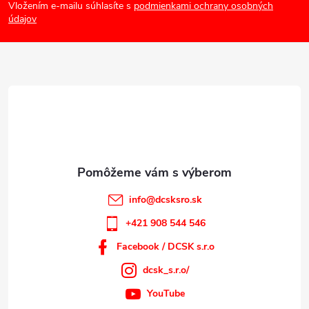
Vložením e-mailu súhlasíte s
podmienkami ochrany osobných
p
údajov
ä
t
i
e
info
@
dcsksro.sk
+421 908 544 546
Facebook / DCSK s.r.o
dcsk_s.r.o/
YouTube