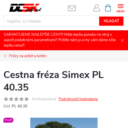
Prejsť
NÁKUPN
KOŠÍK
na
obsah
HĽADAŤ
GARANTUJEME NAJLEPŠIE CENY!!! Máte lepšiu ponuku na stroj s
aspoň podobnými parametrami? Pošlite nám ju a my vám dáme ešte
lepšiu cenu!!!
Frézy na asfalt a betón
Cestna fréza Simex PL
40.35
Neohodnotené
Podrobnosti hodnotenia
Kód:
PL 40.35
Profi