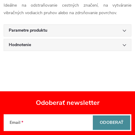
Ideálne na odstraňovanie cestných značení, na vytváranie
vibračných vodiacich pruhov alebo na zdrsňovanie povrchov.
Parametre produktu
Hodnotenie
Odoberať newsletter
Z
Email
ODOBERAŤ
á