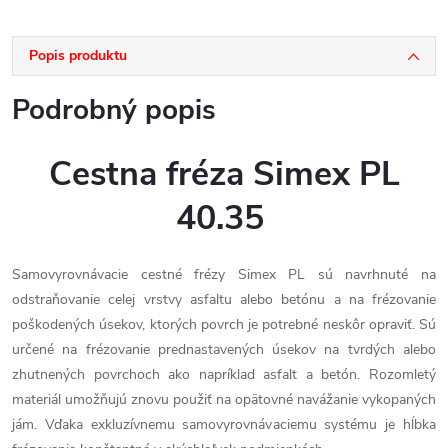
Popis produktu
Podrobný popis
Cestna fréza Simex PL
40.35
Samovyrovnávacie cestné frézy Simex PL sú navrhnuté na
odstraňovanie celej vrstvy asfaltu alebo betónu a na frézovanie
poškodených úsekov, ktorých povrch je potrebné neskôr opraviť. Sú
určené na frézovanie prednastavených úsekov na tvrdých alebo
zhutnených povrchoch ako napríklad asfalt a betón. Rozomletý
materiál umožňujú znovu použiť na opätovné navážanie vykopaných
jám. Vďaka exkluzívnemu samovyrovnávaciemu systému je hĺbka