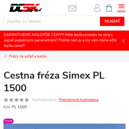
Prejsť
NÁKUPN
KOŠÍK
na
obsah
HĽADAŤ
GARANTUJEME NAJLEPŠIE CENY!!! Máte lepšiu ponuku na stroj s
aspoň podobnými parametrami? Pošlite nám ju a my vám dáme ešte
lepšiu cenu!!!
Frézy na asfalt a betón
Cestna fréza Simex PL
1500
Neohodnotené
Podrobnosti hodnotenia
Kód:
PL 1500
Profi