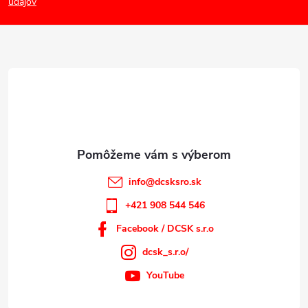
p
údajov
ä
t
i
e
info
@
dcsksro.sk
+421 908 544 546
Facebook / DCSK s.r.o
dcsk_s.r.o/
YouTube