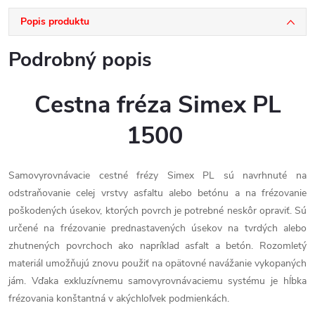
Popis produktu
Podrobný popis
Cestna fréza Simex PL
1500
Samovyrovnávacie cestné frézy Simex PL sú navrhnuté na
odstraňovanie celej vrstvy asfaltu alebo betónu a na frézovanie
poškodených úsekov, ktorých povrch je potrebné neskôr opraviť. Sú
určené na frézovanie prednastavených úsekov na tvrdých alebo
zhutnených povrchoch ako napríklad asfalt a betón. Rozomletý
materiál umožňujú znovu použiť na opätovné navážanie vykopaných
jám. Vďaka exkluzívnemu samovyrovnávaciemu systému je hĺbka
frézovania konštantná v akýchloľvek podmienkách.