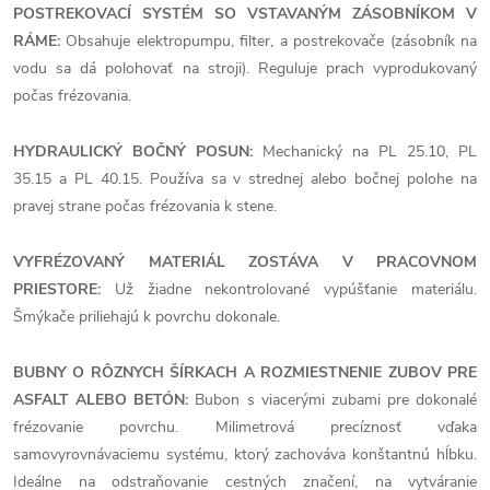
POSTREKOVACÍ SYSTÉM SO VSTAVANÝM ZÁSOBNÍKOM V
RÁME:
Obsahuje elektropumpu, filter, a postrekovače (zásobník na
vodu sa dá polohovať na stroji). Reguluje prach vyprodukovaný
počas frézovania.
HYDRAULICKÝ BOČNÝ POSUN:
Mechanický na PL 25.10, PL
35.15 a PL 40.15. Používa sa v strednej alebo bočnej polohe na
pravej strane počas frézovania k stene.
VYFRÉZOVANÝ MATERIÁL ZOSTÁVA V PRACOVNOM
PRIESTORE:
Už žiadne nekontrolované vypúšťanie materiálu.
Šmýkače priliehajú k povrchu dokonale.
BUBNY O RÔZNYCH ŠÍRKACH A ROZMIESTNENIE ZUBOV PRE
ASFALT ALEBO BETÓN:
Bubon s viacerými zubami pre dokonalé
frézovanie povrchu. Milimetrová precíznosť vďaka
samovyrovnávaciemu systému, ktorý zachováva konštantnú hĺbku.
Ideálne na odstraňovanie cestných značení, na vytváranie