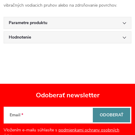
vibračných vodiacich pruhov alebo na zdrsňovanie povrchov.
Parametre produktu
Hodnotenie
Odoberať newsletter
Z
Email
ODOBERAŤ
á
Vložením e-mailu súhlasíte s
podmienkami ochrany osobných