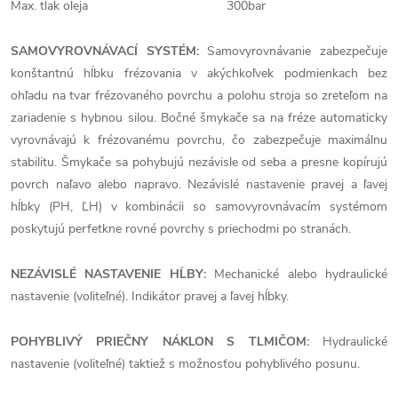
Max. tlak oleja 300bar
SAMOVYROVNÁVACÍ SYSTÉM:
Samovyrovnávanie zabezpečuje
konštantnú hĺbku frézovania v akýchkoľvek podmienkach bez
ohľadu na tvar frézovaného povrchu a polohu stroja so zreteľom na
zariadenie s hybnou silou. Bočné šmykače sa na fréze automaticky
vyrovnávajú k frézovanému povrchu, čo zabezpečuje maximálnu
stabilitu. Šmykače sa pohybujú nezávisle od seba a presne kopírujú
povrch naľavo alebo napravo. Nezávislé nastavenie pravej a ľavej
hĺbky (PH, ĽH) v kombinácii so samovyrovnávacím systémom
poskytujú perfetkne rovné povrchy s priechodmi po stranách.
NEZÁVISLÉ NASTAVENIE HĹBY:
Mechanické alebo hydraulické
nastavenie (voliteľné). Indikátor pravej a ľavej hĺbky.
POHYBLIVÝ PRIEČNY NÁKLON S TLMIČOM:
Hydraulické
nastavenie (voliteľné) taktiež s možnosťou pohyblivého posunu.