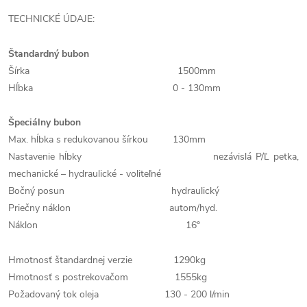
TECHNICKÉ ÚDAJE:
Štandardný bubon
Šírka 1500mm
Hĺbka 0 - 130mm
Špeciálny bubon
Max. hĺbka s redukovanou šírkou 130mm
Nastavenie hĺbky nezávislá P/Ľ petka,
mechanické – hydraulické - voliteľné
Bočný posun hydraulický
Priečny náklon autom/hyd.
Náklon 16°
Hmotnosť štandardnej verzie 1290kg
Hmotnosť s postrekovačom 1555kg
Požadovaný tok oleja 130 - 200 l/min