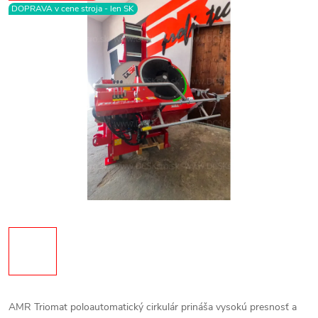
DOPRAVA v cene stroja - len SK
AMR Triomat poloautomatický cirkulár prináša vysokú presnosť a