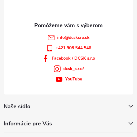
i
e
info
@
dcsksro.sk
+421 908 544 546
Facebook / DCSK s.r.o
dcsk_s.r.o/
YouTube
Naše sídlo
Informácie pre Vás