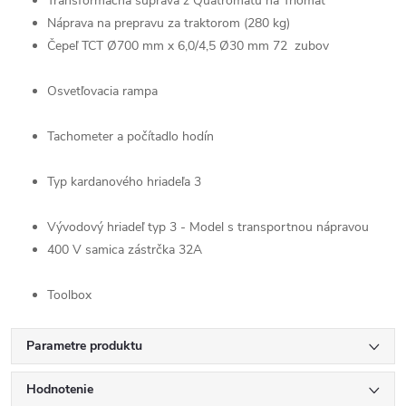
Transformačná súprava z Quatromatu na Triomat
Náprava na prepravu za traktorom (280 kg)
Čepeľ TCT Ø700 mm x 6,0/4,5 Ø30 mm 72 zubov
Osvetľovacia rampa
Tachometer a počítadlo hodín
Typ kardanového hriadeľa 3
Vývodový hriadeľ typ 3 - Model s transportnou nápravou
400 V samica zástrčka 32A
Toolbox
Parametre produktu
Hodnotenie