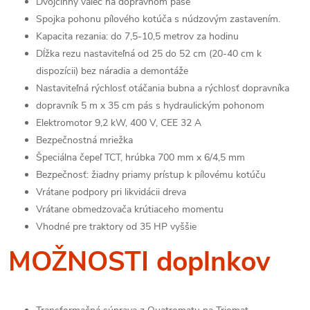
Dvojčinný valec na dopravnom páse
Spojka pohonu pílového kotúča s núdzovým zastavením.
Kapacita rezania: do 7,5-10,5 metrov za hodinu
Dĺžka rezu nastaviteľná od 25 do 52 cm (20-40 cm k
dispozícii) bez náradia a demontáže
Nastaviteľná rýchlosť otáčania bubna a rýchlosť dopravníka
dopravník 5 m x 35 cm pás s hydraulickým pohonom
Elektromotor 9,2 kW, 400 V, CEE 32 A
Bezpečnostná mriežka
Špeciálna čepeľ TCT, hrúbka 700 mm x 6/4,5 mm
Bezpečnosť: žiadny priamy prístup k pílovému kotúču
Vrátane podpory pri likvidácii dreva
Vrátane obmedzovača krútiaceho momentu
Vhodné pre traktory od 35 HP vyššie
MOŽNOSTI doplnkov