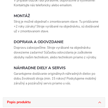
V prípade otázok radi poradíme, odporučíme a vysvetlíme!
Kontaktujte nás telefonicky alebo emailom.
MONTÁŽ
Stroj je možné objednať v zmontovanom stave. Tu pridávame
+2 roky záruky! Stroje vyrábané na objednávku, sú dodávané
už v zmontovanom stave.
DOPRAVA A ODOVZDANIE
Dopravu zabezpečíme. Stroje vyrábané na objednávku
dovezieme zadarmo! Súčasťou odovzdania je zaškolenie
obsluhy našim technikom, alebo technikom priamo z výroby.
NÁHRADNE DIELY A SERVIS
Garantujeme dodávanie originálnych náhradných dielov po
dobu životnosti stroja (min. 15 rokov)! Poskytujeme mobilný
záručný a pozáručný servis priamo u vás.
Popis produktu