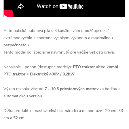
Automatická bubnová píla s 3 kanálmi vám umožňuje rezať
extrémne rýchlo s enormne vysokým výkonom a maximálnou
bezpečnosťou.
Tento model bol špeciálne navrhnutý pre väčšie veľkosti dreva.
Napájanie - pohon (dostupné modely):
PTO traktor
alebo
kombi
PTO traktor + Elektrický 400V / 9,2kW
Výkon rezania: viac od
7 - 10,5 priestorových metrov
za hodinu s
automatickou verziou
Dĺžka produktu - nastaviteľná bez náradia a demontáže: 20 cm, 33
cm a 52 cm