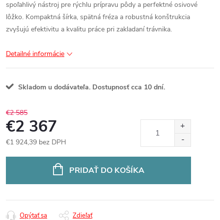
spoľahlivý nástroj pre rýchlu prípravu pôdy a perfektné osivové
lôžko. Kompaktná šírka, spätná fréza a robustná konštrukcia
zvyšujú efektivitu a kvalitu práce pri zakladaní trávnika.
Detailné informácie
Skladom u dodávateľa. Dostupnosť cca 10 dní.
€2 585
€2 367
€1 924,39 bez DPH
Jednotková
cena:
PRIDAŤ DO KOŠÍKA
Opýtať sa
Zdieľať