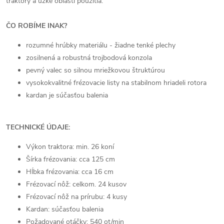
traktory a úzke oblasti použitia.
ČO ROBÍME INAK?
rozumné hrúbky materiálu - žiadne tenké plechy
zosilnená a robustná trojbodová konzola
pevný valec so silnou mriežkovou štruktúrou
vysokokvalitné frézovacie listy na stabilnom hriadeli rotora
kardan je súčasťou balenia
TECHNICKÉ ÚDAJE:
Výkon traktora: min. 26 koní
Šírka frézovania: cca 125 cm
Hĺbka frézovania: cca 16 cm
Frézovací nôž: celkom. 24 kusov
Frézovací nôž na prírubu: 4 kusy
Kardan: súčasťou balenia
Požadované otáčky: 540 ot/min