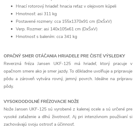
Hnací rotorový hriadeľ: hnacia reťaz v olejovom kúpeli
Hmotnosť: asi 311 kg
Postavené rozmery: cca 155x1370x91 cm (DxŠxV)
Verp. Rozmer: asi 140x105x61 cm (DxŠxV)
Hmotnosť s balením: cca 341 kg
OPAČNÝ SMER OTÁČANIA HRIADELE PRE ČISTÉ VÝSLEDKY
Reverzná fréza Jansen UKF-125 má hriadeľ, ktorý pracuje v
opačnom smere ako je smer jazdy. To dôkladne uvoľňuje a pripravuje
pôdu a zároveň vytvára rovný, jemný povrch. Ideálne na prípravu
pôdy.
VYSOKOODOLNÉ FRÉZOVACIE NOŽE
Nože Jansen UKF-125 sú vyrobené z kalenej ocele a sú určené pre
vysoké zaťaženie a dlhú životnosť. Aj pri intenzívnom používaní si
zachovávajú svoju ostrosť a účinnosť.