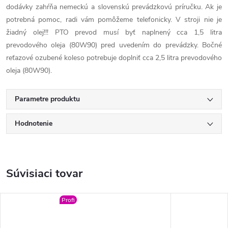
dodávky zahŕňa nemeckú a slovenskú prevádzkovú príručku. Ak je
potrebná pomoc, radi vám pomôžeme telefonicky. V stroji nie je
žiadný olej!!! PTO prevod musí byť naplnený cca 1,5 litra
prevodového oleja (80W90) pred uvedením do prevádzky. Bočné
reťazové ozubené koleso potrebuje doplniť cca 2,5 litra prevodového
oleja (80W90).
Parametre produktu
Hodnotenie
Súvisiaci tovar
Profi