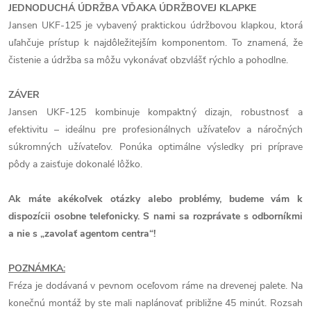
JEDNODUCHÁ ÚDRŽBA VĎAKA ÚDRŽBOVEJ KLAPKE
Jansen UKF-125 je vybavený praktickou údržbovou klapkou, ktorá
uľahčuje prístup k najdôležitejším komponentom. To znamená, že
čistenie a údržba sa môžu vykonávať obzvlášť rýchlo a pohodlne.
ZÁVER
Jansen UKF-125 kombinuje kompaktný dizajn, robustnosť a
efektivitu – ideálnu pre profesionálnych užívateľov a náročných
súkromných užívateľov. Ponúka optimálne výsledky pri príprave
pôdy a zaisťuje dokonalé lôžko.
Ak máte akékoľvek otázky alebo problémy, budeme vám k
dispozícii osobne telefonicky. S nami sa rozprávate s odborníkmi
a nie s „zavolať agentom centra“!
POZNÁMKA:
Fréza je dodávaná v pevnom oceľovom ráme na drevenej palete. Na
konečnú montáž by ste mali naplánovať približne 45 minút. Rozsah