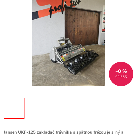
–8 %
€2 585
Jansen UKF‑125 zakladač trávnika s spätnou frézou
je silný a