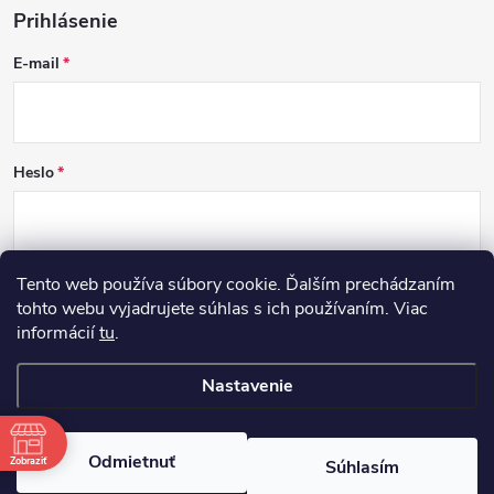
Prihlásenie
E-mail
Heslo
Tento web používa súbory cookie. Ďalším prechádzaním
PRIHLÁSIŤ SA
tohto webu vyjadrujete súhlas s ich používaním. Viac
informácií
tu
.
Nová registrácia
Zabudnuté heslo
Nastavenie
Copyright 2026
DCSK
. Všetky práva vyhradené.
Odmietnuť
Zobraziť
Súhlasím
Vytvoril Shoptet