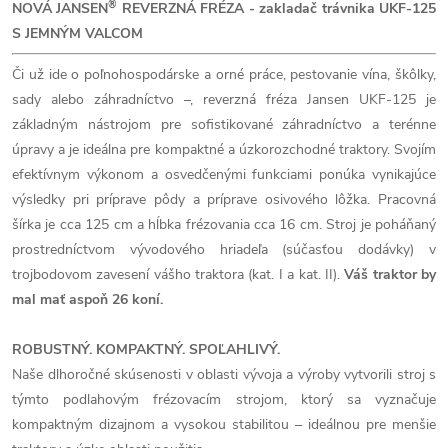
®
NOVÁ JANSEN
REVERZNÁ FRÉZA - zakladač trávnika UKF-125
S JEMNÝM VALCOM
Či už ide o poľnohospodárske a orné práce, pestovanie vína, škôlky,
sady alebo záhradníctvo –, reverzná fréza Jansen UKF-125 je
základným nástrojom pre sofistikované záhradníctvo a terénne
úpravy a je ideálna pre kompaktné a úzkorozchodné traktory. Svojím
efektívnym výkonom a osvedčenými funkciami ponúka vynikajúce
výsledky pri príprave pôdy a príprave osivového lôžka. Pracovná
šírka je cca 125 cm a hĺbka frézovania cca 16 cm. Stroj je poháňaný
prostredníctvom vývodového hriadeľa (súčasťou dodávky) v
trojbodovom zavesení vášho traktora (kat. I a kat. II).
Váš traktor by
mal mať aspoň 26 koní.
ROBUSTNÝ. KOMPAKTNÝ. SPOĽAHLIVÝ.
Naše dlhoročné skúsenosti v oblasti vývoja a výroby vytvorili stroj s
týmto podlahovým frézovacím strojom, ktorý sa vyznačuje
kompaktným dizajnom a vysokou stabilitou – ideálnou pre menšie