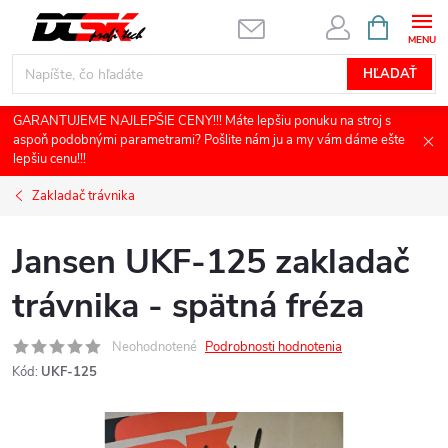
Prejsť
NÁKUPN
KOŠÍK
na
obsah
HĽADAŤ
GARANTUJEME NAJLEPŠIE CENY!!! Máte lepšiu ponuku na stroj s
aspoň podobnými parametrami? Pošlite nám ju a my vám dáme ešte
lepšiu cenu!!!
Zakladač trávnika
Jansen UKF-125 zakladač
trávnika - spätná fréza
Neohodnotené
Podrobnosti hodnotenia
Kód:
UKF-125