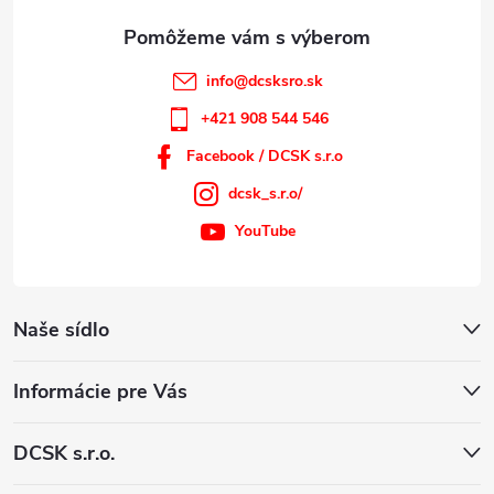
e
info
@
dcsksro.sk
+421 908 544 546
Facebook / DCSK s.r.o
dcsk_s.r.o/
YouTube
Naše sídlo
Informácie pre Vás
DCSK s.r.o.