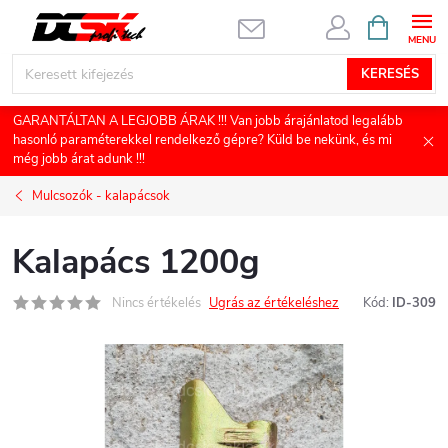
Ugrás
KOSÁR
a
fő
KERESÉS
tartalomhoz
GARANTÁLTAN A LEGJOBB ÁRAK !!! Van jobb árajánlatod legalább
hasonló paraméterekkel rendelkező gépre? Küld be nekünk, és mi
még jobb árat adunk !!!
Mulcsozók - kalapácsok
Kalapács 1200g
Nincs értékelés
Ugrás az értékeléshez
Kód:
ID-309