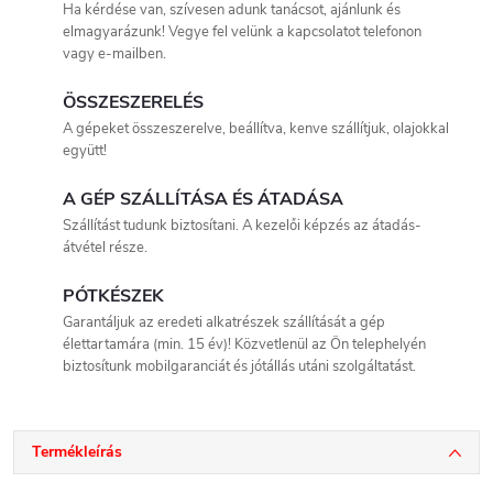
Ha kérdése van, szívesen adunk tanácsot, ajánlunk és
elmagyarázunk! Vegye fel velünk a kapcsolatot telefonon
vagy e-mailben.
ÖSSZESZERELÉS
A gépeket összeszerelve, beállítva, kenve szállítjuk, olajokkal
együtt!
A GÉP SZÁLLÍTÁSA ÉS ÁTADÁSA
Szállítást tudunk biztosítani. A kezelői képzés az átadás-
átvétel része.
PÓTKÉSZEK
Garantáljuk az eredeti alkatrészek szállítását a gép
élettartamára (min. 15 év)! Közvetlenül az Ön telephelyén
biztosítunk mobilgaranciát és jótállás utáni szolgáltatást.
Termékleírás