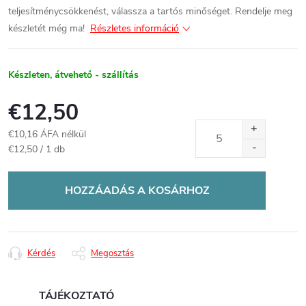
teljesítménycsökkenést, válassza a tartós minőséget. Rendelje meg
készletét még ma!
Részletes információ
Készleten, átvehető - szállítás
€12,50
€10,16 ÁFA nélkül
Egységár:
€12,50 / 1 db
HOZZÁADÁS A KOSÁRHOZ
Kérdés
Megosztás
TÁJÉKOZTATÓ