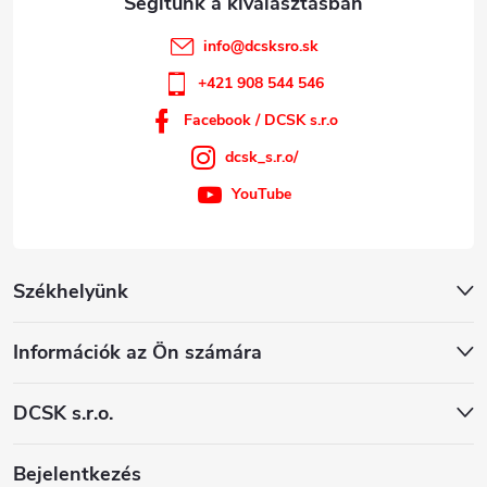
info
@
dcsksro.sk
+421 908 544 546
Facebook / DCSK s.r.o
dcsk_s.r.o/
YouTube
Székhelyünk
Információk az Ön számára
DCSK s.r.o.
Bejelentkezés