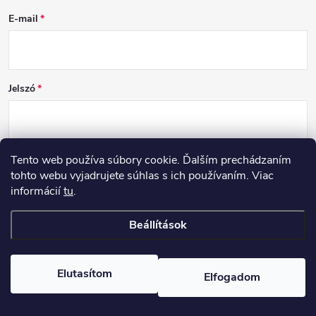
E-mail
Jelszó
Tento web používa súbory cookie. Ďalším prechádzaním
BEJELENTKEZÉS
tohto webu vyjadrujete súhlas s ich používaním. Viac
informácií
tu
.
Új regisztráció
Elfelejtett jelszó
Beállítások
Copyright 2026
DCSK
. Minden jog fenntartva.
Elutasítom
Elfogadom
Shoptet készítette