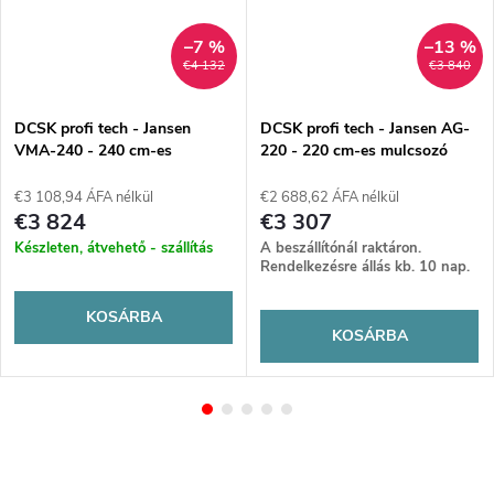
–7 %
–13 %
€4 132
€3 840
DCSK profi tech - Jansen
DCSK profi tech - Jansen AG-
VMA-240 - 240 cm-es
220 - 220 cm-es mulcsozó
mulcsozó adagolóval (SN107)
MINDKÉTOLDAL
takarmányozással (SN51)
€3 108,94 ÁFA nélkül
€2 688,62 ÁFA nélkül
€3 824
€3 307
Készleten, átvehető - szállítás
A beszállítónál raktáron.
Rendelkezésre állás kb. 10 nap.
KOSÁRBA
KOSÁRBA